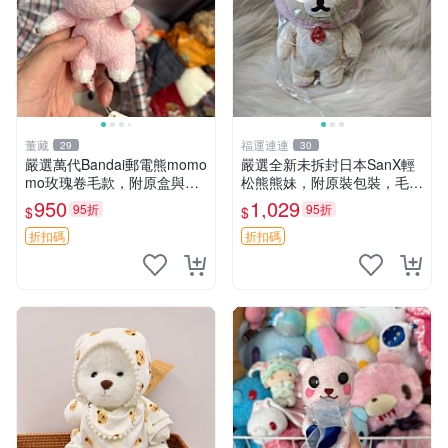
董藏
福運連連
29
30
嚴選萬代Bandai郵電熊momo
嚴選全新未拆封日本SanX輕
mo玫瑰卷毛款，附原盒與吊
松熊熊妹，附原裝包裝，毛絨
牌，粉嫩可愛入手即柔軟～
質地極佳，細膩可愛，推薦收
950
1,029
95折
95折
$
$
玫瑰卷毛 郵電熊 正品
藏兼送禮，適合女性好友或家
人，限量釋出。鬆熊、熊玩
折扣碼
折扣碼
偶、收藏品