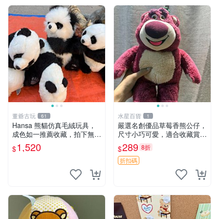
董爺古玩
水星百貨
61
1
Hansa 熊貓仿真毛絨玩具，
嚴選名創優品草莓香熊公仔，
成色如一推薦收藏，拍下無疑
尺寸小巧可愛，適合收藏賞玩
心 熊貓 毛絨玩具 收藏
30cm 玩具 公仔 草莓熊
1,520
289
8折
$
$
折扣碼