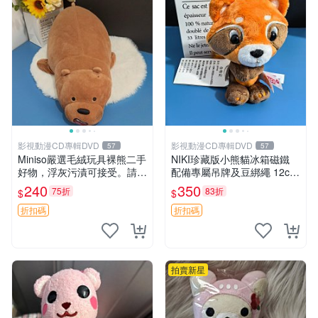
影視動漫CD專輯DVD
影視動漫CD專輯DVD
57
57
Miniso嚴選毛絨玩具裸熊二手
NIKI珍藏版小熊貓冰箱磁鐵
好物，浮灰污漬可接受。請詳
配備專屬吊牌及豆綁繩 12cm
閱照片再下單，售出不退不
廢品嚴選 好評推薦 小熊貓冰
240
350
75折
83折
$
$
換。全新品相收藏推薦。 裸
箱貼 磁鐵掛件 冰箱飾品
熊 毛絨玩具 收藏
折扣碼
折扣碼
拍賣新星