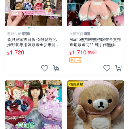
董爺古玩
水星百貨
61
1
森貝兒家族日版FS餅乾熊兄
Momo熊郵差熊標牌齊全實拍
妹野餐專用裝嚴選全新未開
直銷嚴選商品 純手作無修圖
封，包含兩組大童款紙盒裝，
可收藏 郵差熊 Momo熊 標牌
1,720
1,710
95折
$
$
適合收藏與分享。 餅乾熊兄
商品
妹、野餐、收藏
折扣碼
拍賣新星