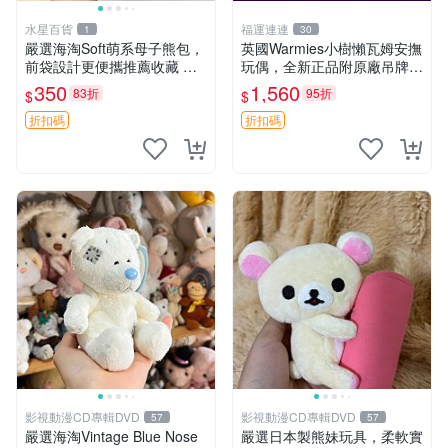
水星百貨
福運連連
1
30
嚴選海淘Soft萌系母子熊包，
英國Warmies小樹懶瓦姆安撫
前袋設計更便攜推薦收藏 母
玩偶，全新正品附原廠吊牌與
子熊 軟綿綿 包包
防塵袋，內藏薰衣草可加熱，
350
1,560
83折
95折
$
$
適合各個年齡層，冷暖兩用享
受抱抱樂趣，不容錯過嚴選好
折扣碼
折扣碼
物 溫暖 冷感
影視動漫CD專輯DVD
影視動漫CD專輯DVD
57
57
嚴選海淘Vintage Blue Nose
嚴選日本製熊妹玩具，柔軟實