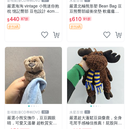
影視動漫CD專輯DVD
水星百貨
57
1
嚴選海淘 vintage 小熊迷你抱
嚴選北極熊形塑 Bean Bag 豆
枕 憶記臀部 豆包設計 4cm
豆熊臀部緩衝坐墊 軟癟癟舒
高 推薦收藏 迷你豆包小熊、
壓設計 保暖又實用 適合久坐
440
610
87折
91折
$
$
高臀部、豆袋抱枕
放松 推薦居家使用 RUSS系
列 豆豆熊屁屁坐墊 3D顆粒結
折扣碼
折扣碼
構
影視動漫CD專輯DVD
水星百貨
57
1
嚴選小熊安撫巾，豆豆圓眼
嚴選超大蓬鬆豆袋麋鹿，全身
睛，可愛又溫馨 超軟質安撫
毛茸手感極佳推薦！屁股與四
巾，豆豆設計，哄睡好幫手
肢填充均勻，適合收藏與孩童