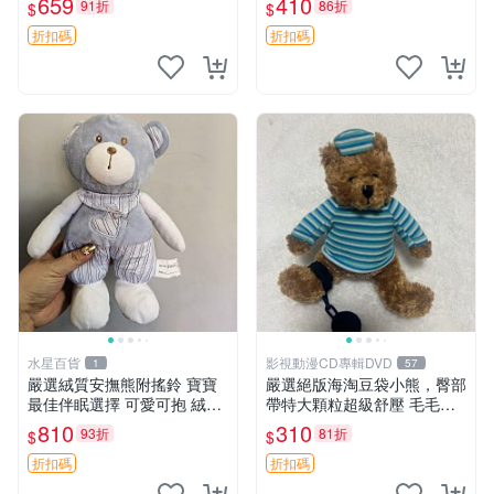
659
410
91折
86折
$
$
約克豆豆眼安撫巾 數碼豆豆
共賞。 麋鹿 豆袋 毛茸玩具
眼
折扣碼
折扣碼
水星百貨
影視動漫CD專輯DVD
1
57
嚴選絨質安撫熊附搖鈴 寶寶
嚴選絕版海淘豆袋小熊，臀部
最佳伴眠選擇 可愛可抱 絨毛
帶特大顆粒超級舒壓 毛毛摸
玩具 安撫熊 嬰兒用
起來格外順滑適合收藏 100%
810
310
93折
81折
$
$
棉質 豆袋枕 豆袋、抱枕、小
熊
折扣碼
折扣碼