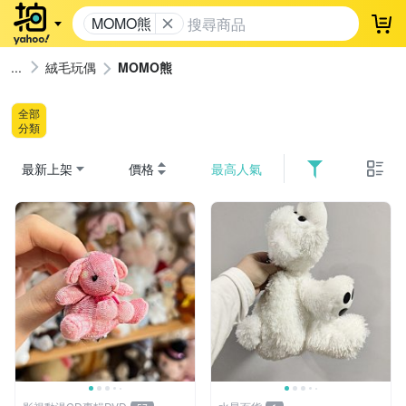
MOMO熊
登
絨毛玩偶
MOMO熊
全部
分類
最新上架
價格
最高人氣