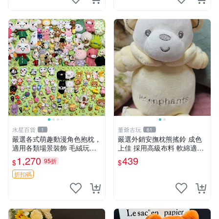
水星百貨
董爺古玩
1
61
嚴選各式萌趣動漫角色抱枕，
嚴選外銷安撫枕熊搖鈴 成色
適用各類場景裝飾 毛絨玩
上佳 採用高級布料 軟綿適合
具、卡通抱枕、趣味玩偶
收藏 安心選購 安撫枕 熊玩具
1,270
439
95折
$
$
搖鈴
折扣碼