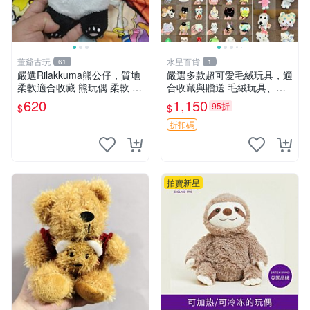
董爺古玩
水星百貨
61
1
嚴選Rilakkuma熊公仔，質地
嚴選多款超可愛毛絨玩具，適
柔軟適合收藏 熊玩偶 柔軟 公
合收藏與贈送 毛絨玩具、抱
仔 收藏
枕、公仔
620
1,150
95折
$
$
折扣碼
拍賣新星