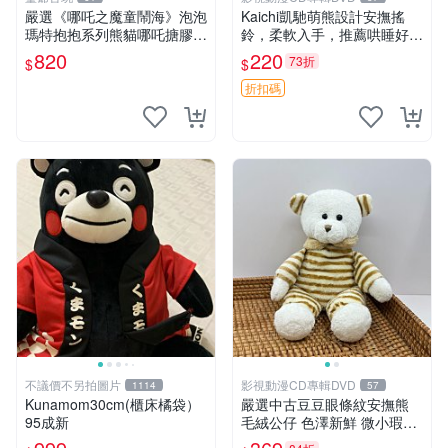
嚴選《哪吒之魔童鬧海》泡泡
Kaichi凱馳萌熊設計安撫搖
瑪特抱抱系列熊貓哪吒搪膠臉
鈴，柔軟入手，推薦哄睡好選
毛絨， STATE：如圖顯示 哪
擇 熊公仔 安撫玩具 喂食環
820
220
73折
$
$
吒 毛絨公仔 泡泡瑪特
折扣碼
不議價不另拍圖片
影視動漫CD專輯DVD
1114
57
Kunamom30cm(櫃床橘袋）
嚴選中古豆豆眼條紋安撫熊
95成新
毛絨公仔 色澤新鮮 微小瑕疵
可收藏 中古 安撫熊 條紋公仔