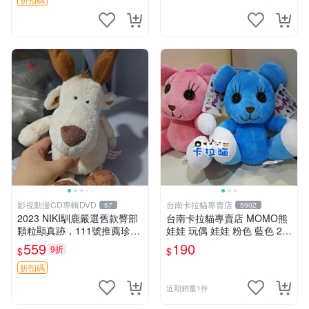
影視動漫CD專輯DVD
台南卡拉貓專賣店
57
5902
2023 NIKI馴鹿嚴選舊款臀部
台南卡拉貓專賣店 MOMO熊
顆粒顯真跡，111號推薦珍藏
娃娃 玩偶 娃娃 粉色 藍色 2色
品 馴鹿 舊款 尾巴顆粒
分售
559
190
9折
$
$
折扣碼
近期銷量1件