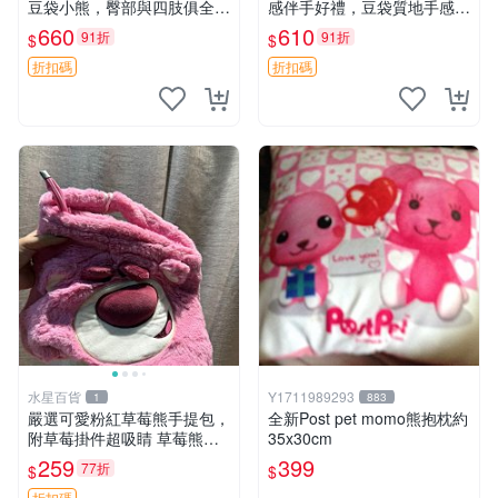
豆袋小熊，臀部與四肢俱全，
感伴手好禮，豆袋質地手感
坐高11公分，附原盒與吊牌
佳，抱枕小熊 recom 推薦 白
660
610
91折
91折
$
$
收藏。藍鼻子小熊，值得擁有
色豆袋 玩具
玩具 憶熊
折扣碼
折扣碼
水星百貨
Y1711989293
1
883
嚴選可愛粉紅草莓熊手提包，
全新Post pet momo熊抱枕約
附草莓掛件超吸睛 草莓熊手
35x30cm
提包 草莓掛件 可愛portunes
259
399
77折
$
$
e
折扣碼