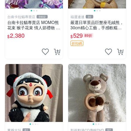
台南卡拉貓專賣店
福運連連
5902
30
台南卡拉貓專賣店 MOMO熊
嚴選日單景品巨蟹座毛絨熊，
花束 猴子花束 情人節禮物 二
30cm精心工藝，手感軟糯推
選一 可繡字 可今天寄明天到
薦收藏送人 巨蟹座 毛絨玩具
2,380
529
89折
$
$
精緻做工
折扣碼
董爺古玩
影視動漫CD專輯DVD
61
57