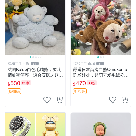
福和二手市場
福和二手市場
31
31
法國Kaloo白色毛絨熊，灰眼
嚴選日本海淘白熊Omokuma
睛甜蜜笑容，適合安撫逗趣可
許願娃娃，超萌可愛毛絨公仔
愛，柔軟面料手感佳。14 白
推薦收藏 白熊 Omokuma 毛
530
470
89折
88折
$
$
色安撫熊 毛絨玩具 寶寶逗樂
絨玩具 偽裝娃娃 玩具擺飾
具
折扣碼
折扣碼