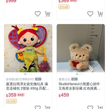
999
369
84折
$
$
折扣碼
影視動漫CD專輯DVD
董爺古玩
57
61
嚴選拉瑪澤女孩安撫玩具 滿
StudioHaneul小熊愛心掛件
意送補包 2號裝 650g 匹配嬰
五角星全新珍藏 紅色推薦收
幼童舒壓好伴侶 女孩專用 安
藏 玩具掛飾 掛件 新品
359
459
84折
$
$
心選擇 安撫玩偶 衝包 玩具
折扣碼