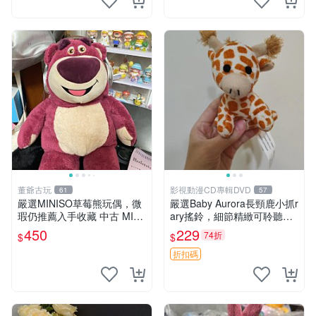
董爺古玩
影視動漫CD專輯DVD
61
57
嚴選MINISO草莓熊玩偶，微
嚴選Baby Aurora長頸鹿小抓r
瑕仍推薦入手收藏 中古 MINI
ary搖鈴，細節精緻可聆聽清
SO 草莓熊 玩具 收藏
脆鈴音 軟萌可愛 定制紀念 金
450
229
74折
$
$
屬搖鈴 新手媽咪推薦 長頸鹿
抓rary 搖鈴
折扣碼