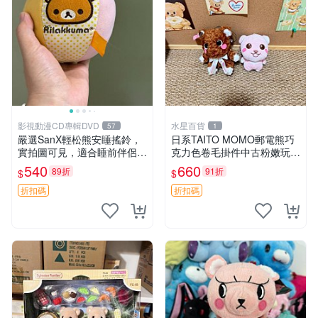
影視動漫CD專輯DVD
水星百貨
57
1
嚴選SanX輕松熊安睡搖鈴，
日系TAITO MOMO郵電熊巧
實拍圖可見，適合睡前伴侶，
克力色卷毛掛件中古粉嫩玩偶
Picks安撫好物 0325 懸吊 電
微瑕推薦 postpet momo 郵
540
660
89折
91折
$
$
腦
電熊 中古玩偶
折扣碼
折扣碼