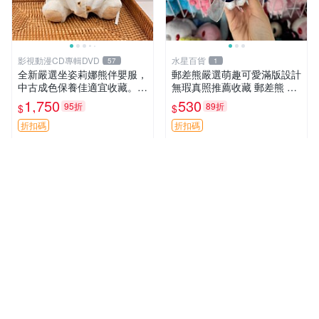
影視動漫CD專輯DVD
水星百貨
57
1
全新嚴選坐姿莉娜熊伴嬰服，
郵差熊嚴選萌趣可愛滿版設計
中古成色保養佳適宜收藏。無
無瑕真照推薦收藏 郵差熊 熊
盒子但品質完好，快速出貨。
抱枕 紅薯啵啵間
1,750
530
95折
89折
$
$
建議入手！ 中古 玩偶 滬漫
折扣碼
折扣碼