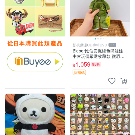
影視動漫CD專輯DVD
57
Bieber比伯安撫綠色熊娃娃
中古玩偶嚴選收藏款 微瑕輕
度使用 Bieber綠熊娃娃 中古
1,059
95折
$
玩偶 微瑕
折扣碼