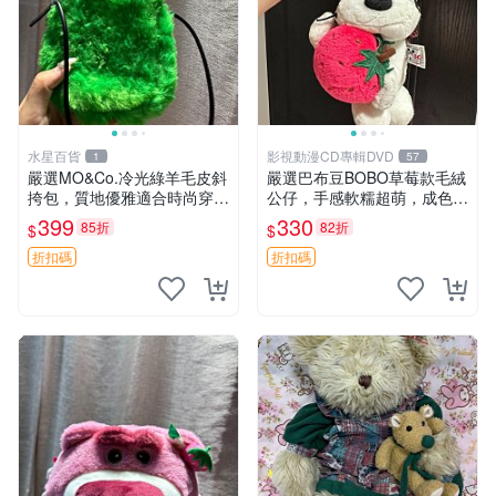
水星百貨
影視動漫CD專輯DVD
1
57
嚴選MO&Co.冷光綠羊毛皮斜
嚴選巴布豆BOBO草莓款毛絨
挎包，質地優雅適合時尚穿搭
公仔，手感軟糯超萌，成色優
冷光綠 皮包 斜挎包
良適合作為收藏品或包包配
399
330
85折
82折
$
$
飾。可視頻確認詳情。 巴布
豆 BOBO 草莓 毛絨公仔 收藏
折扣碼
折扣碼
包配飾