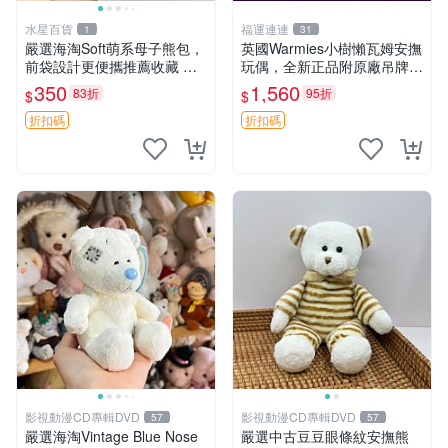
水星百貨
福運連連
1
31
嚴選海淘Soft萌系母子熊包，
英國Warmies小樹懶瓦姆安撫
前袋設計更便攜推薦收藏 母
玩偶，全新正品附原廠吊牌與
子熊 軟綿綿 包包
防塵袋，內藏薰衣草可加熱，
350
1,560
83折
95折
$
$
適合各個年齡層，冷暖兩用享
受抱抱樂趣，不容錯過嚴選好
折扣碼
折扣碼
物 溫暖 冷感
影視動漫CD專輯DVD
影視動漫CD專輯DVD
57
57
嚴選海淘Vintage Blue Nose
嚴選中古豆豆眼條紋安撫熊