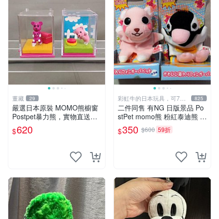
董藏
彩虹牛的日本玩具，可7取
29
825
付
嚴選日本原裝 MOMO熊櫥窗
二件同售 有NG 日版景品 Po
Postpet暴力熊，實物直送新
stPet momo熊 粉紅泰迪熊 妹
臺灣。MOMO熊 暴力熊 熊貓
妹 comomo 企鵝 娃娃 布偶
620
350
$600
59折
$
$
櫥窗
手指頭 娃娃