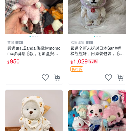
董藏
福運連連
29
31
嚴選萬代Bandai郵電熊momo
嚴選全新未拆封日本SanX輕
mo玫瑰卷毛款，附原盒與吊
松熊熊妹，附原裝包裝，毛絨
牌，粉嫩可愛入手即柔軟～
質地極佳，細膩可愛，推薦收
950
1,029
95折
$
$
玫瑰卷毛 郵電熊 正品
藏兼送禮，適合女性好友或家
人，限量釋出。鬆熊、熊玩
折扣碼
偶、收藏品