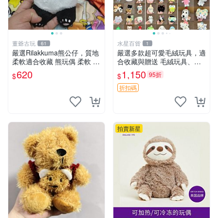
董爺古玩
水星百貨
61
1
嚴選Rilakkuma熊公仔，質地
嚴選多款超可愛毛絨玩具，適
柔軟適合收藏 熊玩偶 柔軟 公
合收藏與贈送 毛絨玩具、抱
仔 收藏
枕、公仔
620
1,150
95折
$
$
折扣碼
拍賣新星