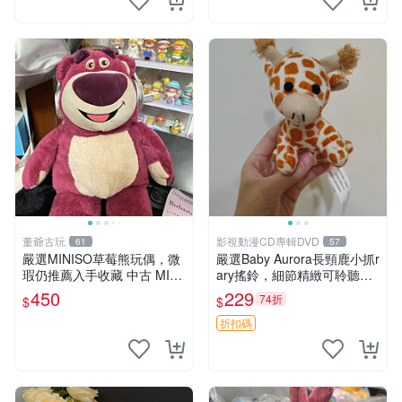
董爺古玩
影視動漫CD專輯DVD
61
57
嚴選MINISO草莓熊玩偶，微
嚴選Baby Aurora長頸鹿小抓r
瑕仍推薦入手收藏 中古 MINI
ary搖鈴，細節精緻可聆聽清
SO 草莓熊 玩具 收藏
脆鈴音 軟萌可愛 定制紀念 金
450
229
74折
$
$
屬搖鈴 新手媽咪推薦 長頸鹿
抓rary 搖鈴
折扣碼