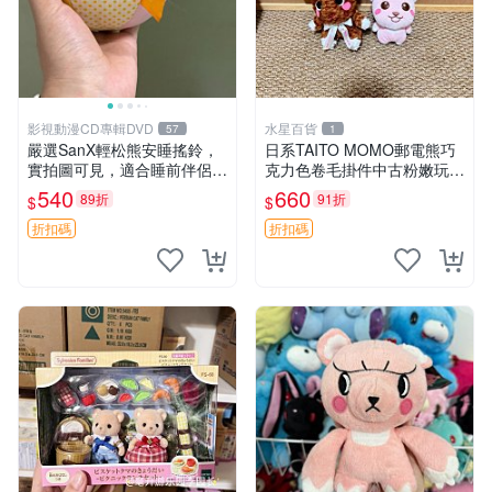
影視動漫CD專輯DVD
水星百貨
57
1
嚴選SanX輕松熊安睡搖鈴，
日系TAITO MOMO郵電熊巧
實拍圖可見，適合睡前伴侶，
克力色卷毛掛件中古粉嫩玩偶
Picks安撫好物 0325 懸吊 電
微瑕推薦 postpet momo 郵
540
660
89折
91折
$
$
腦
電熊 中古玩偶
折扣碼
折扣碼