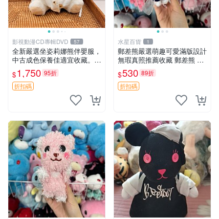
影視動漫CD專輯DVD
水星百貨
57
1
全新嚴選坐姿莉娜熊伴嬰服，
郵差熊嚴選萌趣可愛滿版設計
中古成色保養佳適宜收藏。無
無瑕真照推薦收藏 郵差熊 熊
盒子但品質完好，快速出貨。
抱枕 紅薯啵啵間
1,750
530
95折
89折
$
$
建議入手！ 中古 玩偶 滬漫
折扣碼
折扣碼