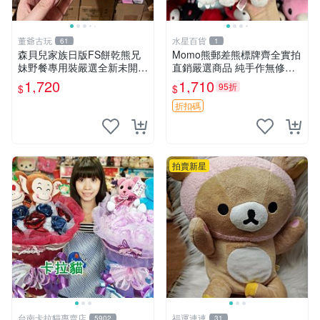
董爺古玩
水星百貨
61
1
森貝兒家族日版FS餅乾熊兄
Momo熊郵差熊標牌齊全實拍
妹野餐專用裝嚴選全新未開
直銷嚴選商品 純手作無修圖
封，包含兩組大童款紙盒裝，
可收藏 郵差熊 Momo熊 標牌
1,720
1,710
95折
$
$
適合收藏與分享。 餅乾熊兄
商品
妹、野餐、收藏
折扣碼
拍賣新星
台南卡拉貓專賣店
福運連連
5902
31