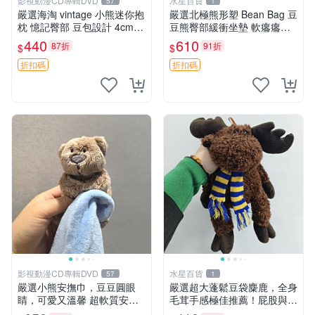
影視動漫CD專輯DVD
水星百貨
57
1
嚴選海淘 vintage 小熊迷你抱
嚴選北極熊形塑 Bean Bag 豆
枕 憶記臀部 豆包設計 4cm
豆熊臀部緩衝坐墊 軟癟癟舒
高 推薦收藏 迷你豆包小熊、
壓設計 保暖又實用 適合久坐
440
610
87折
91折
$
$
高臀部、豆袋抱枕
放松 推薦居家使用 RUSS系
列 豆豆熊屁屁坐墊 3D顆粒結
折扣碼
折扣碼
構
影視動漫CD專輯DVD
水星百貨
57
1
嚴選小熊安撫巾，豆豆圓眼
嚴選超大蓬鬆豆袋麋鹿，全身
睛，可愛又溫馨 超軟質安撫
毛茸手感極佳推薦！屁股與四
巾，豆豆設計，哄睡好幫手
肢填充均勻，適合收藏與孩童