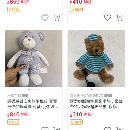
659
410
91折
86折
$
$
約克豆豆眼安撫巾 數碼豆豆
共賞。 麋鹿 豆袋 毛茸玩具
眼
折扣碼
折扣碼
水星百貨
影視動漫CD專輯DVD
1
57
嚴選絨質安撫熊附搖鈴 寶寶
嚴選絕版海淘豆袋小熊，臀部
最佳伴眠選擇 可愛可抱 絨毛
帶特大顆粒超級舒壓 毛毛摸
玩具 安撫熊 嬰兒用
起來格外順滑適合收藏 100%
810
310
93折
81折
$
$
棉質 豆袋枕 豆袋、抱枕、小
熊
折扣碼
折扣碼