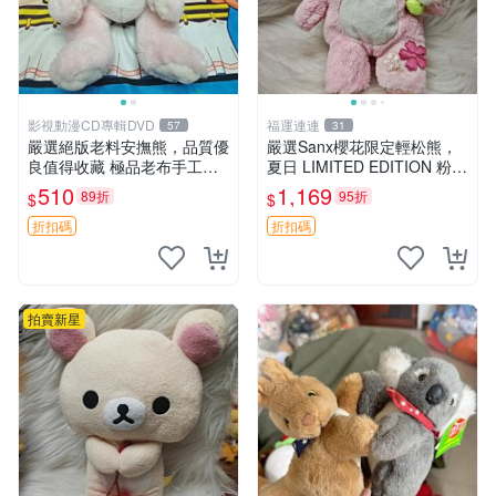
影視動漫CD專輯DVD
福運連連
57
31
嚴選絕版老料安撫熊，品質優
嚴選Sanx櫻花限定輕松熊，
良值得收藏 極品老布手工安
夏日 LIMITED EDITION 粉色
撫搖鈴玩具，適合哄睡寶貝
毛絨熊，背有拉鏈設計，肚內
510
1,169
89折
95折
$
$
超柔老料搖鈴熊，專為孩子設
填充豆袋，精致工藝呈現，狀
計的安心伴護 推薦絕版老布
態如新，適合收藏與送人 櫻
折扣碼
折扣碼
製工藝搖鈴熊，可當作童
花、
拍賣新星