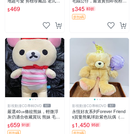
地超可愛 剪標珍藏品 老式毛
毛絨公仔，嚴選實拍即視粉絲
巾質地 安撫熊 款式
必買 公仔紙箱氣泡膜精心包
469
345
83折
$
$
裝快速發貨 輕松熊 公仔 雞毛
絨
折扣碼
影視動漫CD專輯DVD
影視動漫CD專輯DVD
57
57
嚴選40㎝條紋熊妹，輕微浮
永恆好友系列Forever Friend
灰仍適合收藏賞玩 熊妹 毛絨
s賀曼熊氣球款紫色玩偶（鼻
玩具 浮雕熊
子稍有磨損） 中古玩具 氣球
659
1,450
91折
95折
$
$
熊 玩偶
折扣碼
折扣碼