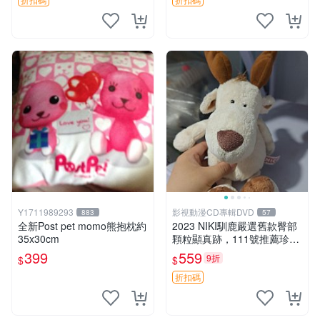
Y1711989293
影視動漫CD專輯DVD
883
57
全新Post pet momo熊抱枕約
2023 NIKI馴鹿嚴選舊款臀部
35x30cm
顆粒顯真跡，111號推薦珍藏
品 馴鹿 舊款 尾巴顆粒
399
559
9折
$
$
折扣碼