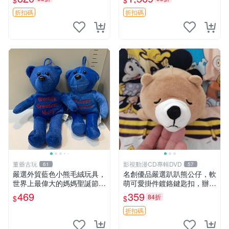
$
$
agano自嘲熊笑臉手玉，全新
親友。中古使用痕跡，手感依
未開封，發貨前視頻確認，四
然優良。 鬆熊 嬰熊 毛玩偶
折扣碼
折扣碼
川 重慶 內
董爺古玩
影視動漫CD專輯DVD
61
57
嚴選外貿藍色小熊毛絨玩具，
名創優品嚴選趴趴熊公仔，軟
世界上最偉大的媽媽聖誕節推
萌可愛掛件鍍鉻鍵匙扣，辦公
薦禮物 五角星 兒童玩具 母親
放松好選擇 趴趴熊 鍍鉻鍵匙
469
359
84折
$
$
節
扣 萬用掛件
折扣碼