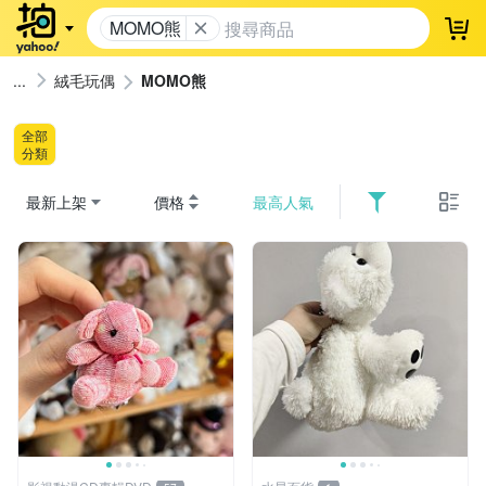
MOMO熊
登
絨毛玩偶
MOMO熊
全部
分類
最新上架
價格
最高人氣