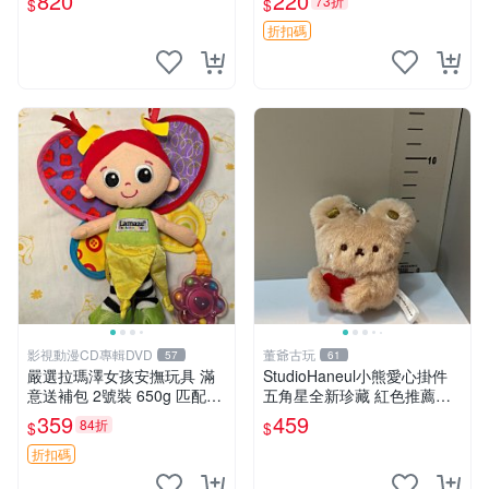
820
220
73折
$
$
吒 毛絨公仔 泡泡瑪特
折扣碼
影視動漫CD專輯DVD
董爺古玩
57
61
嚴選拉瑪澤女孩安撫玩具 滿
StudioHaneul小熊愛心掛件
意送補包 2號裝 650g 匹配嬰
五角星全新珍藏 紅色推薦收
幼童舒壓好伴侶 女孩專用 安
藏 玩具掛飾 掛件 新品
359
459
84折
$
$
心選擇 安撫玩偶 衝包 玩具
折扣碼