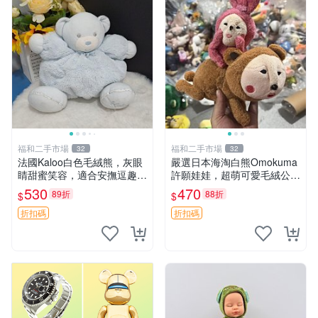
福和二手市場
福和二手市場
32
32
法國Kaloo白色毛絨熊，灰眼
嚴選日本海淘白熊Omokuma
睛甜蜜笑容，適合安撫逗趣可
許願娃娃，超萌可愛毛絨公仔
愛，柔軟面料手感佳。14 白
推薦收藏 白熊 Omokuma 毛
530
470
89折
88折
$
$
色安撫熊 毛絨玩具 寶寶逗樂
絨玩具 偽裝娃娃 玩具擺飾
具
折扣碼
折扣碼