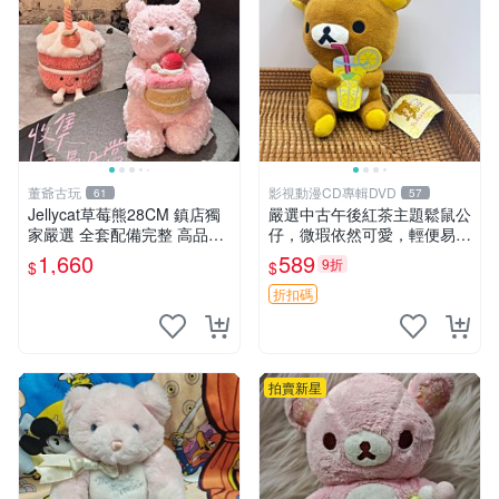
董爺古玩
影視動漫CD專輯DVD
61
57
Jellycat草莓熊28CM 鎮店獨
嚴選中古午後紅茶主題鬆鼠公
家嚴選 全套配備完整 高品質
仔，微瑕依然可愛，輕便易運
收藏好物 紋章 玩具熊 定制熊
送 二手收藏推薦 工廠直營 快
1,660
589
9折
$
$
遞到府 中古 玩偶 公仔
折扣碼
拍賣新星