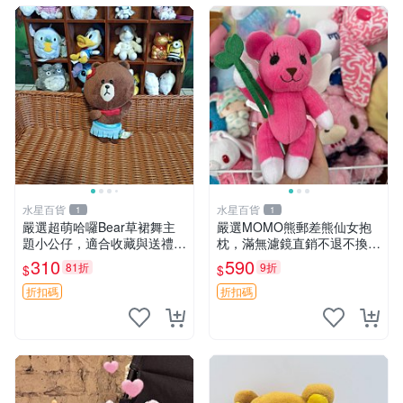
水星百貨
水星百貨
1
1
嚴選超萌哈囉Bear草裙舞主
嚴選MOMO熊郵差熊仙女抱
題小公仔，適合收藏與送禮 1
枕，滿無濾鏡直銷不退不換
00 克 哈囉Bear 草裙舞
經典造型可愛必備 紅薯啵啵
310
590
81折
9折
$
$
間抱枕 抱枕 時尚
折扣碼
折扣碼