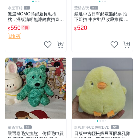
水星百貨
董爺古玩
1
61
嚴選MOMO熊郵差長毛抱
嚴選中古日單郵電熊郵票 拍
枕，滿版清晰無濾鏡實拍直
下即拍 中古郵品收藏推薦 郵
銷。每周新品到貨，不容錯
票 郵電熊 日本
550
520
9折
$
$
過！ 郵差熊 長毛 抱枕
折扣碼
董爺古玩
影視動漫CD專輯DVD
61
57
嚴選卷毛安撫熊，仿舊毛巾質
日版中古輕松熊豆豆眼鼻孔雞