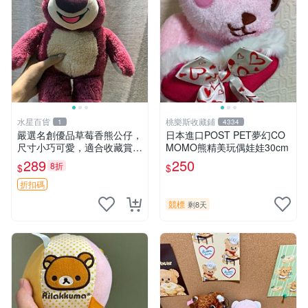
水星百貨
桃樂斯收藏鋪
1
4334
嚴選名創優品草莓香熊公仔，
日本進口POST PET夢幻CO
尺寸小巧可愛，適合收藏賞玩
MOMO熊精美玩偶娃娃30cm
30cm 玩具 公仔 草莓熊
289
250
8折
$
$
折扣碼
競標
剩8天