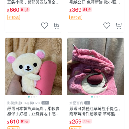
豆袋小熊，臀部與四肢俱全，
毛絨公仔 色澤新鮮 微小瑕疵
坐高11公分，附原盒與吊牌
可收藏 中古 安撫熊 條紋公仔
660
369
91折
84折
$
$
收藏。藍鼻子小熊，值得擁有
玩具 憶熊
折扣碼
折扣碼
影視動漫CD專輯DVD
水星百貨
57
1
嚴選日本製熊妹玩具，柔軟實
嚴選可愛粉紅草莓熊手提包，
感伴手好禮，豆袋質地手感
附草莓掛件超吸睛 草莓熊手
佳，抱枕小熊 recom 推薦 白
提包 草莓掛件 可愛portunes
610
259
91折
77折
$
$
色豆袋 玩具
e
折扣碼
折扣碼