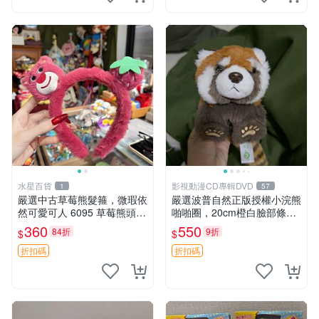
水星百貨
影視動漫CD專輯DVD
1
57
嚴選中古草莓熊髮箍，微瑕依
嚴選波普自然正版授權小浣熊
然可愛可人 6095 草莓熊頭飾
啪啪圈，20cm橙白臉部條紋
中古髮圈 熊寶 寶寶 娃娃熊髮
清晰，毛絨超萌贈品推薦。
360
550
84折
9折
$
$
箍 中古收藏 玩具髮夾
小浣熊 波普 圈環
折扣碼
折扣碼