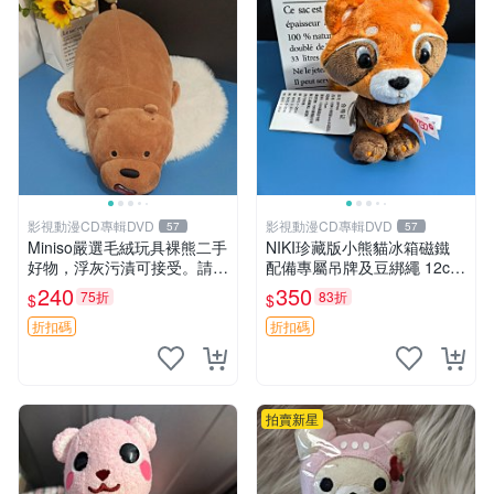
影視動漫CD專輯DVD
影視動漫CD專輯DVD
57
57
Miniso嚴選毛絨玩具裸熊二手
NIKI珍藏版小熊貓冰箱磁鐵
好物，浮灰污漬可接受。請詳
配備專屬吊牌及豆綁繩 12cm
閱照片再下單，售出不退不
廢品嚴選 好評推薦 小熊貓冰
240
350
75折
83折
$
$
換。全新品相收藏推薦。 裸
箱貼 磁鐵掛件 冰箱飾品
熊 毛絨玩具 收藏
折扣碼
折扣碼
拍賣新星