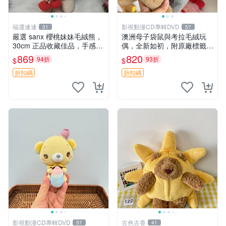
福運連連
影視動漫CD專輯DVD
31
57
嚴選 sanx 櫻桃妹妹毛絨熊，
澳洲母子袋鼠與考拉毛絨玩
30cm 正品收藏佳品，手感極
偶，全新如初，附原廠標籤，
軟，適合贈送與收藏 櫻桃妹
手感極軟，適合贈送親朋好
869
820
94折
93折
$
$
妹、sanx、毛絨熊
友。袋鼠與考拉正版，精緻尺
寸，適合作為收藏或家飾擺
折扣碼
折扣碼
設，增添暖意。 母子、袋
鼠、
影視動漫CD專輯DVD
古色古香
57
41