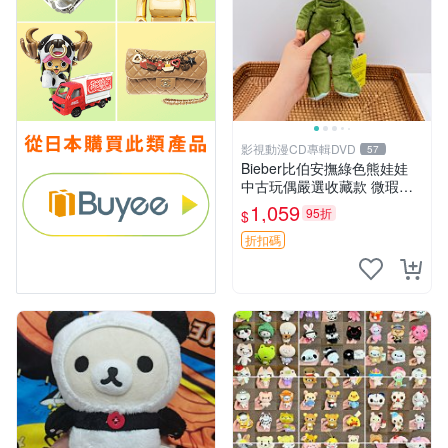
影視動漫CD專輯DVD
57
Bieber比伯安撫綠色熊娃娃
中古玩偶嚴選收藏款 微瑕輕
度使用 Bieber綠熊娃娃 中古
1,059
95折
$
玩偶 微瑕
折扣碼