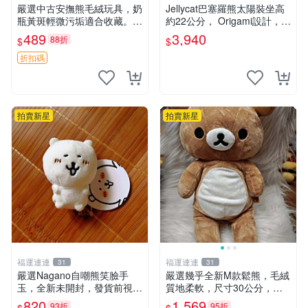
嚴選中古安撫熊毛絨玩具，奶
Jellycat巴塞羅熊太陽裝坐高
瓶黃斑輕微污垢適合收藏。默
約22公分， Origami設計，來
認兩日發貨，全國快遞隨機派
自越南。嚴選 Recommendat
489
3,940
88折
$
$
送。 成色如圖可放心購買，
ion！巴塞羅、 Origami熊、J
輕微瑕疵和臟污不影響使用。
elly
折扣碼
安撫熊 中古玩偶 毛
拍賣新星
拍賣新星
福運連連
福運連連
31
31
嚴選Nagano自嘲熊笑臉手
嚴選幾乎全新M款鬆熊，毛絨
玉，全新未開封，發貨前視頻
質地柔軟，尺寸30公分，做
確認，海南 廣西 貴州 嚴選N
工精緻可愛，適合收藏或贈送
820
1,569
93折
95折