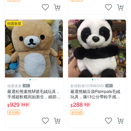
拍賣新星
福運連連
影視動漫CD專輯DVD
31
57
嚴選松熊素熊M號毛絨玩具，
嚴選熊貓豆袋Palmpals毛絨
手感超軟糯宛如新生，細節精
玩具，滿13公分帶粒手感極
緻完美無瑕，推薦送禮或珍
佳，電影主題周邊推薦 熊貓
929
288
94折
8折
$
$
藏，中古狀態保養得宜。 松
Palmpals 毛絨玩具 豆袋 劇場
熊 素熊 毛絨doll
版周邊
折扣碼
折扣碼