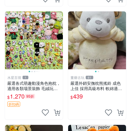
水星百貨
董爺古玩
1
61
嚴選各式萌趣動漫角色抱枕，
嚴選外銷安撫枕熊搖鈴 成色
適用各類場景裝飾 毛絨玩
上佳 採用高級布料 軟綿適合
具、卡通抱枕、趣味玩偶
收藏 安心選購 安撫枕 熊玩具
1,270
439
95折
$
$
搖鈴
折扣碼