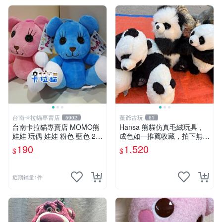
台南卡拉貓專賣店
董爺古玩
5902
61
台南卡拉貓專賣店 MOMO熊
Hansa 熊貓仿真毛絨玩具，
娃娃 玩偶 娃娃 粉色 藍色 2色
成色如一推薦收藏，拍下無疑
分售
心 熊貓 毛絨玩具 收藏
190
1,520
$
$
近期銷量1件