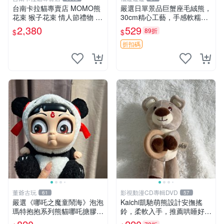
台南卡拉貓專賣店 MOMO熊
嚴選日單景品巨蟹座毛絨熊，
花束 猴子花束 情人節禮物 二
30cm精心工藝，手感軟糯推
選一 可繡字 可今天寄明天到
薦收藏送人 巨蟹座 毛絨玩具
2,380
529
89折
$
$
精緻做工
折扣碼
董爺古玩
影視動漫CD專輯DVD
61
57
嚴選《哪吒之魔童鬧海》泡泡
Kaichi凱馳萌熊設計安撫搖
瑪特抱抱系列熊貓哪吒搪膠臉
鈴，柔軟入手，推薦哄睡好選
毛絨， STATE：如圖顯示 哪
擇 熊公仔 安撫玩具 喂食環