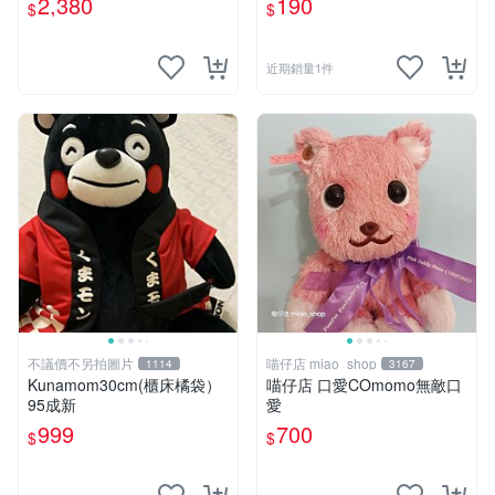
2,380
190
$
$
近期銷量1件
不議價不另拍圖片
喵仔店 miao_shop
1114
3167
Kunamom30cm(櫃床橘袋）
喵仔店 口愛COmomo無敵口
95成新
愛
999
700
$
$