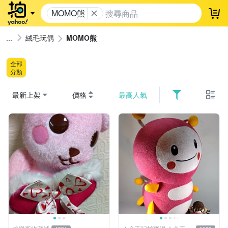
MOMO熊
登
絨毛玩偶
MOMO熊
全部
分類
最新上架
價格
最高人氣