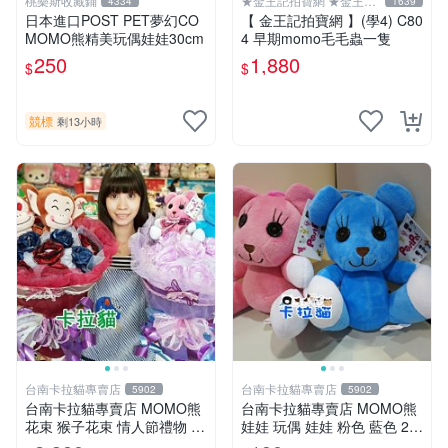
桃樂斯收藏鋪
★金王記拍寶網 ★金王記
4334
1639
拍寶趣
日本進口POST PET夢幻CO
【 金王記拍寶網 】(學4) C80
MOMO熊精美玩偶娃娃30cm
4 早期momo毛毛蟲一隻
250
1,880
$
$
競標
剩13小時
台南卡拉貓專賣店
台南卡拉貓專賣店
5902
5902
台南卡拉貓專賣店 MOMO熊
台南卡拉貓專賣店 MOMO熊
花束 猴子花束 情人節禮物 二
娃娃 玩偶 娃娃 粉色 藍色 2色
選一 可繡字 可今天寄明天到
分售