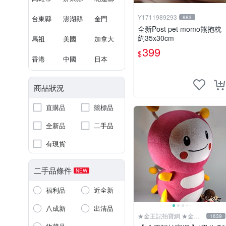
Y1711989293
台東縣
澎湖縣
金門
883
全新Post pet momo熊抱枕
約35x30cm
馬祖
美國
加拿大
399
$
香港
中國
日本
商品狀況
直購品
競標品
全新品
二手品
有現貨
二手品條件
NEW
福利品
近全新
八成新
出清品
★金王記拍寶網 ★金王
1639
記拍寶趣