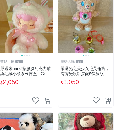
董爺古玩
董爺古玩
61
61
嚴選來nanci搪膠臉巧克力繽
嚴選光之美少女毛芙倫熊，
紛毛絨小熊系列盲盒，Crea
有聲光設計搭配5個波紋
my櫻花巧藝盲盒 隱藏款Cre
石，成色完美如圖。爽快附
2,050
3,050
$
$
amy櫻花巧藝 嬰熊盲盒娃娃
電池，讓愛心不打折扣。 光
樂趣盲盒
之美少女 毛芙倫熊 波紋石
有聲光