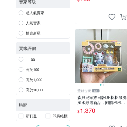
賣家等級
超人氣賣家
人氣賣家
拍賣新星
賣家評價
1-100
高於100
高於1,000
高於10,000
董爺古玩
61
森貝兒家族日版DF棉棉鼠洗
澡水嚴選新品，附贈棉棉鼠
時間
媽媽與嬰兒及配件。-paper
1,370
$
盒裝，輕便設計方便攜帶。
新刊登
即將結標
棉棉鼠 棉玩 公仔