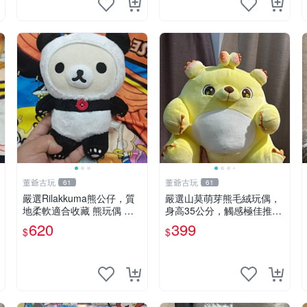
董爺古玩
董爺古玩
61
61
嚴選Rilakkuma熊公仔，質
嚴選山莫萌芽熊毛絨玩偶，
地柔軟適合收藏 熊玩偶 柔
身高35公分，觸感極佳推薦
軟 公仔 收藏
收藏 萌芽熊 毛絨玩偶 串珠
620
399
$
$
玩偶