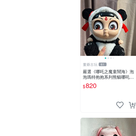
董爺古玩
61
嚴選《哪吒之魔童鬧海》泡
泡瑪特抱抱系列熊貓哪吒搪
膠臉毛絨， STATE：如圖顯
820
$
示 哪吒 毛絨公仔 泡泡瑪特