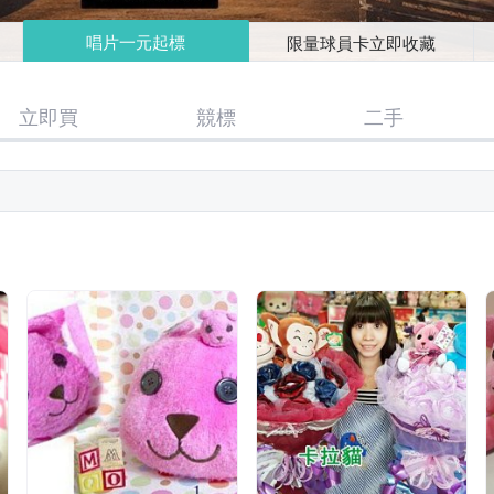
唱片一元起標
限量球員卡立即收藏
立即買
競標
二手