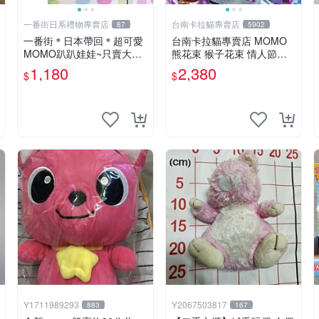
一番街日系禮物專賣店
台南卡拉貓專賣店
87
5902
一番街＊日本帶回＊超可愛
台南卡拉貓專賣店 MOMO
MOMO趴趴娃娃~只賣大隻
熊花束 猴子花束 情人節禮
的1號~單隻價～生日禮物
物 二選一 可繡字 可今天寄
1,180
2,380
$
$
明天到
Y1711989293
Y2067503817
883
167