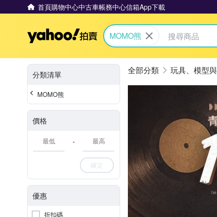
首頁
購物中心
中古車
帳務中心
信箱
App下載
Yahoo拍賣
MOMO熊
玩具、模型與
分類清單
MOMO熊
價格
-
確定
優惠
折扣碼