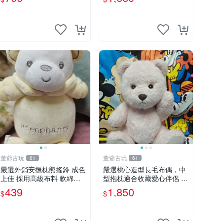
制熊
董爺古玩
董爺古玩
61
61
嚴選外銷安撫枕熊搖鈴 成色
嚴選桃心造型長毛布偶，中
上佳 採用高級布料 軟綿適
型抱枕適合收藏愛心伴侶 桃
合收藏 安心選購 安撫枕 熊
心抱枕 布娃娃 猛咬布偶
439
1,850
$
$
玩具 搖鈴