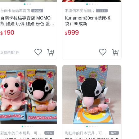
台南卡拉貓專賣店
不議價不另拍圖片
5902
1114
台南卡拉貓專賣店 MOMO
Kunamom30cm(櫃床橘
熊 娃娃 玩偶 娃娃 粉色 藍色
袋）95成新
2色分售
190
999
$
$
近期銷量1件
彩虹牛的日本玩具，可7
彩虹牛的日本玩具，可7
825
825
取付
取付