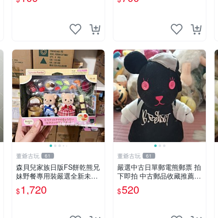
董爺古玩
董爺古玩
61
61
森貝兒家族日版FS餅乾熊兄
嚴選中古日單郵電熊郵票 拍
妹野餐專用裝嚴選全新未開
下即拍 中古郵品收藏推薦
封，包含兩組大童款紙盒
郵票 郵電熊 日本
1,720
520
$
$
裝，適合收藏與分享。 餅乾
熊兄妹、野餐、收藏