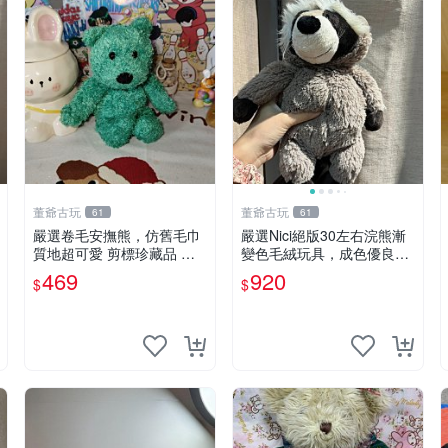
董爺古玩
董爺古玩
61
61
嚴選卷毛安撫熊，仿舊毛巾
嚴選Nici絕版30左右浣熊漸
質地超可愛 剪標珍藏品 老
變色毛絨玩具，成色優良伴
式毛巾質地 安撫熊 款式
隨原廠牌標 浣熊 玩具 毛絨
469
920
$
$