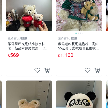
董爺古玩
董爺古玩
61
61
嚴選星巴克毛絨小熊水杯
嚴選老料長毛熊抱枕，高約
包，新品附原廠標籤， CO
55公分，柔軟成員直推收藏
NDITION 良好，詳情請參閱
長毛熊 柔軟熊抱枕 55公分
569
1,160
$
$
商品圖片。 星巴克 毛絨小
熊 水杯包