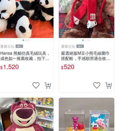
董爺古玩
董爺古玩
61
61
Hansa 熊貓仿真毛絨玩具，
嚴選絕版M豆小熊毛線圍巾
成色如一推薦收藏，拍下無
搭配帢，手感順滑適合收藏
疑心 熊貓 毛絨玩具 收藏
絕版M豆小熊、圍巾、毛線
1,520
520
$
$
帢 經典好搭