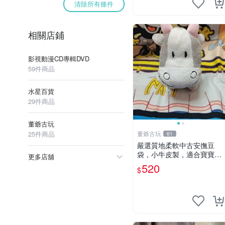
清除所有條件
相關店鋪
影視動漫CD專輯DVD
59件商品
水星百貨
29件商品
董爺古玩
25件商品
董爺古玩
61
嚴選質地柔軟中古安撫豆
袋，小牛皮製，適合寶寶安
更多店舖
心入眠。 安撫豆袋 小牛皮
520
$
寶寶安撫