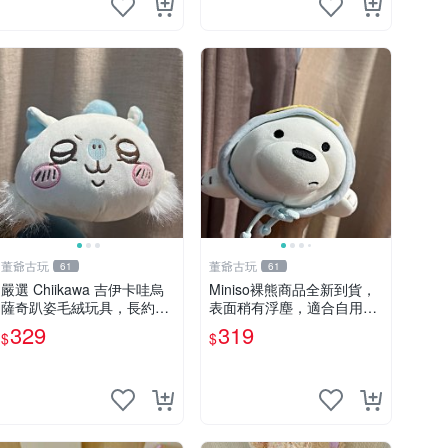
董爺古玩
董爺古玩
61
61
嚴選 Chiikawa 吉伊卡哇烏
Miniso裸熊商品全新到貨，
薩奇趴姿毛絨玩具，長約30
表面稍有浮塵，適合自用收
cm，質地超軟適合收藏 烏
藏嚴選款。 裸熊 商品 裸熊
329
319
$
$
薩奇 Chiikawa 毛絨 超軟
玩偶