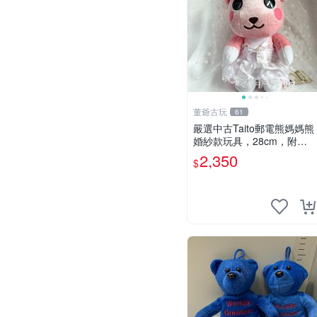
董爺古玩
61
嚴選中古Taito郵電熊媽媽熊
婚紗款玩具，28cm，附原
盒，保存極佳實拍，婚紗細
2,350
$
節清晰可見，偶像收藏推薦
婚紗小花 玩具 模型