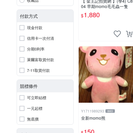
收藏品
【 金王記拍寶網 】(學4) C8
04 早期momo毛毛蟲一隻
1,880
$
付款方式
現金付款
信用卡一次付清
分期0利率
萊爾富取貨付款
7-11取貨付款
競標條件
可立即結標
一元起標
Y1711989293
883
全新momo熊
無底價
150
$