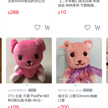
全新momo熊高約30公分
【二手衣櫃】絨毛玩偶 布偶
娃娃 狗狗專用 可愛動物系
列 耐咬耐磨玩具 玩偶 粉紅
288
10
$
$
熊寵物玩具 1120929
Judy好物商品~
喵仔店 miao_shop
700
3167
(T1) 全新 可愛 PostPet MO
喵仔店 口愛COmomo無敵
MO熊玩偶/吊飾~90元~
口愛
109
700
$
$