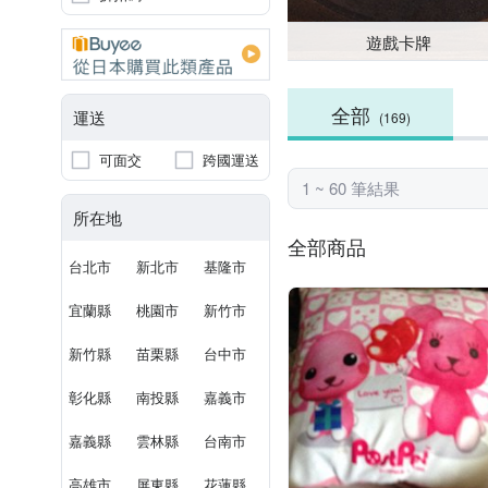
遊戲卡牌
全部
運送
(169)
可面交
跨國運送
1 ~ 60 筆結果
所在地
全部商品
台北市
新北市
基隆市
宜蘭縣
桃園市
新竹市
新竹縣
苗栗縣
台中市
彰化縣
南投縣
嘉義市
嘉義縣
雲林縣
台南市
高雄市
屏東縣
花蓮縣