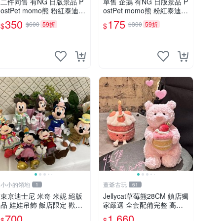
二件同售 有NG 日版景品 P
單售 企鵝 有NG 日版景品 P
ostPet momo熊 粉紅泰迪熊
ostPet momo熊 粉紅泰迪熊
妹妹 comomo 企鵝 娃娃 布
娃娃 布偶 手指頭 娃娃
350
175
$600
59折
$300
59折
$
$
偶 手指頭 娃娃
小小的領地
董爺古玩
1
61
東京迪士尼 米奇 米妮 絕版
Jellycat草莓熊28CM 鎮店獨
品 娃娃吊飾 飯店限定 歡樂
家嚴選 全套配備完整 高品
滿人間 復活節
質收藏好物 紋章 玩具熊 定
700
1,660
$
$