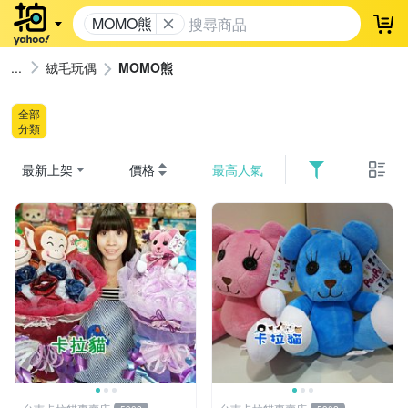
MOMO熊
登
絨毛玩偶
MOMO熊
全部
分類
最新上架
價格
最高人氣