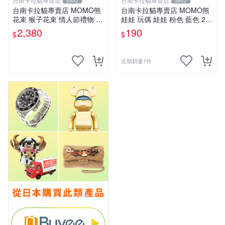
台南卡拉貓專賣店
台南卡拉貓專賣店
5902
5902
台南卡拉貓專賣店 MOMO熊
台南卡拉貓專賣店 MOMO熊
花束 猴子花束 情人節禮物 二
娃娃 玩偶 娃娃 粉色 藍色 2色
選一 可繡字 可今天寄明天到
分售
2,380
190
$
$
近期銷量1件