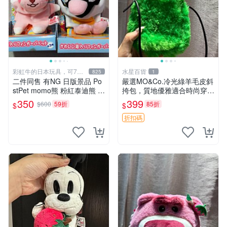
彩虹牛的日本玩具，可7取
水星百貨
825
1
付
二件同售 有NG 日版景品 Po
嚴選MO&Co.冷光綠羊毛皮斜
stPet momo熊 粉紅泰迪熊 妹
挎包，質地優雅適合時尚穿搭
妹 comomo 企鵝 娃娃 布偶
冷光綠 皮包 斜挎包
350
399
$600
59折
85折
$
$
手指頭 娃娃
折扣碼