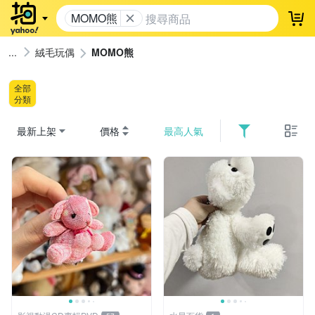
MOMO熊
登
絨毛玩偶
MOMO熊
全部
分類
最新上架
價格
最高人氣