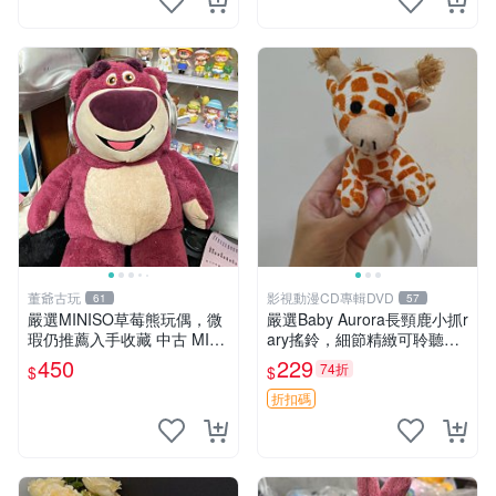
董爺古玩
影視動漫CD專輯DVD
61
57
嚴選MINISO草莓熊玩偶，微
嚴選Baby Aurora長頸鹿小抓r
瑕仍推薦入手收藏 中古 MINI
ary搖鈴，細節精緻可聆聽清
SO 草莓熊 玩具 收藏
脆鈴音 軟萌可愛 定制紀念 金
450
229
74折
$
$
屬搖鈴 新手媽咪推薦 長頸鹿
抓rary 搖鈴
折扣碼