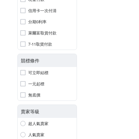
信用卡一次付清
分期0利率
萊爾富取貨付款
7-11取貨付款
競標條件
可立即結標
一元起標
無底價
賣家等級
超人氣賣家
人氣賣家