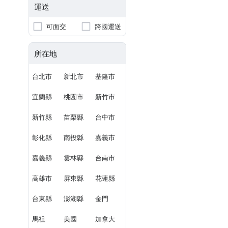
運送
可面交
跨國運送
所在地
台北市
新北市
基隆市
宜蘭縣
桃園市
新竹市
新竹縣
苗栗縣
台中市
彰化縣
南投縣
嘉義市
嘉義縣
雲林縣
台南市
高雄市
屏東縣
花蓮縣
台東縣
澎湖縣
金門
馬祖
美國
加拿大