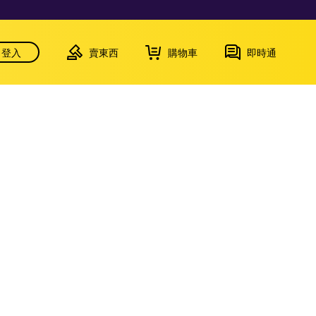
登入
賣東西
購物車
即時通