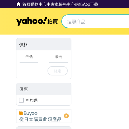
首頁
購物中心
中古車
帳務中心
信箱
App下載
Yahoo拍賣
價格
-
確定
優惠
折扣碼