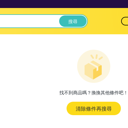
搜尋
找不到商品嗎？換換其他條件吧！
清除條件再搜尋