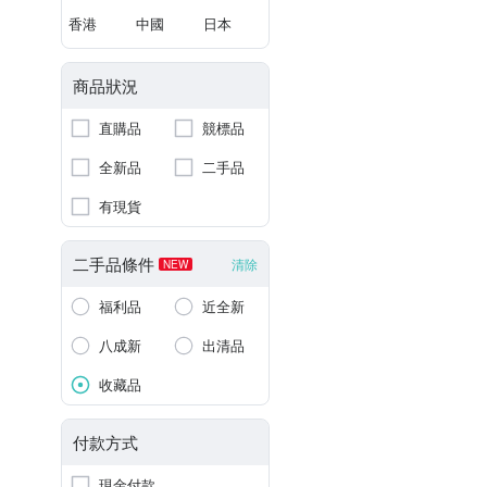
香港
中國
日本
商品狀況
直購品
競標品
全新品
二手品
有現貨
二手品條件
清除
NEW
福利品
近全新
八成新
出清品
收藏品
付款方式
現金付款