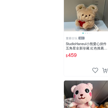
董爺古玩
61
StudioHaneul小熊愛心掛件
五角星全新珍藏 紅色推薦收
藏 玩具掛飾 掛件 新品
459
$