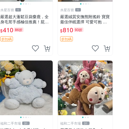
水星百貨
水星百貨
1
1
嚴選超大蓬鬆豆袋麋鹿，全
嚴選絨質安撫熊附搖鈴 寶寶
身毛茸手感極佳推薦！屁股
最佳伴眠選擇 可愛可抱 絨
與四肢填充均勻，適合收藏
毛玩具 安撫熊 嬰兒用
410
810
86折
93折
$
$
與孩童共賞。 麋鹿 豆袋 毛
茸玩具
折扣碼
折扣碼
福和二手市場
福和二手市場
31
31