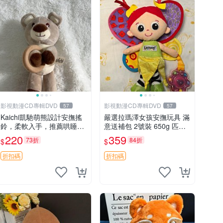
影視動漫CD專輯DVD
影視動漫CD專輯DVD
57
57
Kaichi凱馳萌熊設計安撫搖
嚴選拉瑪澤女孩安撫玩具 滿
鈴，柔軟入手，推薦哄睡好
意送補包 2號裝 650g 匹配
選擇 熊公仔 安撫玩具 喂食
嬰幼童舒壓好伴侶 女孩專用
220
359
73折
84折
$
$
環
安心選擇 安撫玩偶 衝包 玩
具
折扣碼
折扣碼