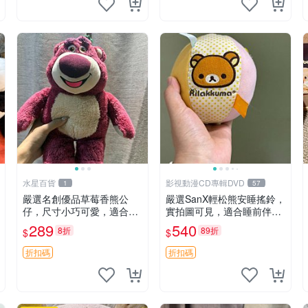
水星百貨
影視動漫CD專輯DVD
1
57
嚴選名創優品草莓香熊公
嚴選SanX輕松熊安睡搖鈴，
仔，尺寸小巧可愛，適合收
實拍圖可見，適合睡前伴
藏賞玩 30cm 玩具 公仔 草
侶， Picks安撫好物 0325
289
540
8折
89折
$
$
莓熊
懸吊 電腦
折扣碼
折扣碼