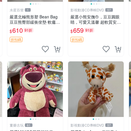
水星百貨
影視動漫CD專輯DVD
1
57
嚴選北極熊形塑 Bean Bag
嚴選小熊安撫巾，豆豆圓眼
豆豆熊臀部緩衝坐墊 軟癟癟
睛，可愛又溫馨 超軟質安撫
舒壓設計 保暖又實用 適合
巾，豆豆設計，哄睡好幫手
610
659
91折
91折
$
$
久坐放松 推薦居家使用 RU
約克豆豆眼安撫巾 數碼豆豆
SS系列 豆豆熊屁屁坐墊 3D
眼
折扣碼
折扣碼
顆粒結構
董爺古玩
影視動漫CD專輯DVD
61
57