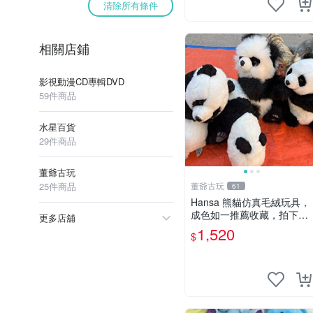
清除所有條件
相關店鋪
影視動漫CD專輯DVD
59件商品
水星百貨
29件商品
董爺古玩
25件商品
董爺古玩
61
Hansa 熊貓仿真毛絨玩具，
成色如一推薦收藏，拍下無
更多店舖
疑心 熊貓 毛絨玩具 收藏
1,520
$