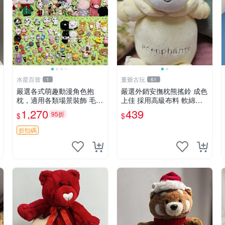
水星百貨
董爺古玩
1
61
嚴選各式萌趣動漫角色抱
嚴選外銷安撫枕熊搖鈴 成色
枕，適用各類場景裝飾 毛絨
上佳 採用高級布料 軟綿適
玩具、卡通抱枕、趣味玩偶
合收藏 安心選購 安撫枕 熊
1,270
439
95折
$
$
玩具 搖鈴
折扣碼