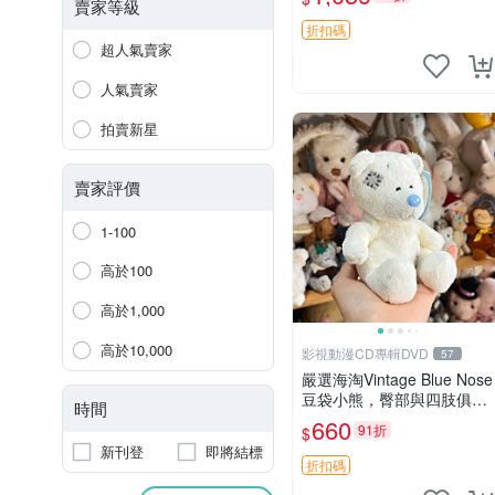
古玩偶 微瑕
賣家等級
折扣碼
超人氣賣家
人氣賣家
拍賣新星
賣家評價
1-100
高於100
高於1,000
高於10,000
影視動漫CD專輯DVD
57
嚴選海淘Vintage Blue Nose
豆袋小熊，臀部與四肢俱
時間
全，坐高11公分，附原盒與
660
91折
$
吊牌收藏。藍鼻子小熊，值
新刊登
即將結標
得擁有 玩具 憶熊
折扣碼