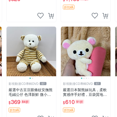
折扣碼
影視動漫CD專輯DVD
影視動漫CD專輯DVD
57
57
嚴選中古豆豆眼條紋安撫熊
嚴選日本製熊妹玩具，柔軟
毛絨公仔 色澤新鮮 微小瑕
實感伴手好禮，豆袋質地手
疵可收藏 中古 安撫熊 條紋
感佳，抱枕小熊 recom 推薦
369
610
84折
91折
$
$
公仔
白色豆袋 玩具
折扣碼
折扣碼