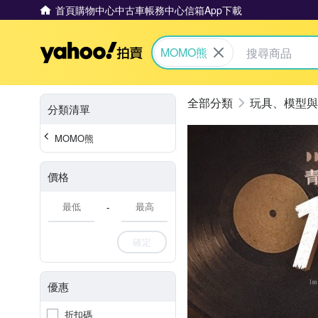
首頁
購物中心
中古車
帳務中心
信箱
App下載
Yahoo拍賣
MOMO熊
玩具、模型與
分類清單
MOMO熊
價格
-
確定
優惠
折扣碼