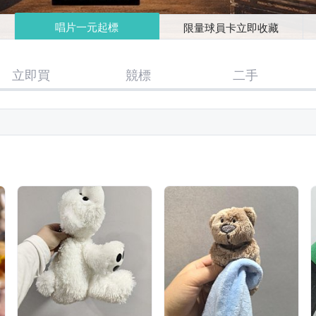
唱片一元起標
限量球員卡立即收藏
立即買
競標
二手