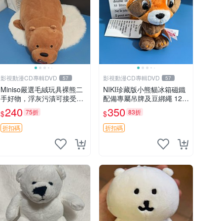
影視動漫CD專輯DVD
影視動漫CD專輯DVD
57
57
Miniso嚴選毛絨玩具裸熊二
NIKI珍藏版小熊貓冰箱磁鐵
手好物，浮灰污漬可接受。
配備專屬吊牌及豆綁繩 12c
請詳閱照片再下單，售出不
m 廢品嚴選 好評推薦 小熊
240
350
75折
83折
$
$
退不換。全新品相收藏推
貓冰箱貼 磁鐵掛件 冰箱飾
薦。 裸熊 毛絨玩具 收藏
品
折扣碼
折扣碼