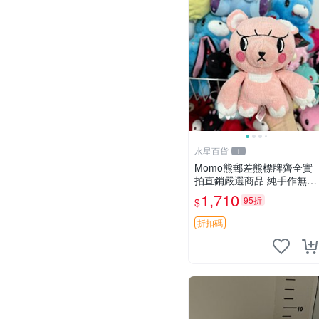
水星百貨
1
Momo熊郵差熊標牌齊全實
拍直銷嚴選商品 純手作無修
圖可收藏 郵差熊 Momo熊
1,710
95折
$
標牌 商品
折扣碼