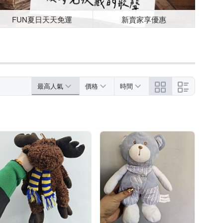
FUN夏日天天免運
新賣家享優惠
最高人氣
價格
時間