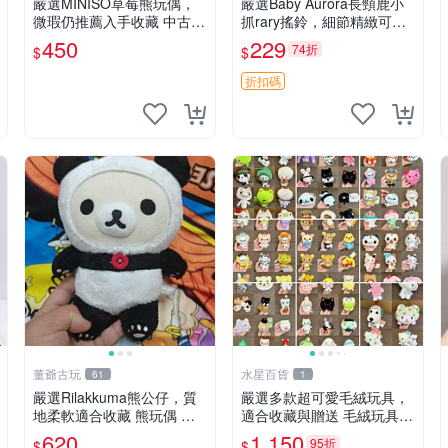
嚴選MINISO草莓熊玩偶，
嚴選Baby Aurora長頸鹿小
微瑕仍推薦入手收藏 中古 M
抓rary搖鈴，細節精緻可聆
INISO 草莓熊 玩具 收藏
聽清脆鈴音 軟萌可愛 定制
450
229
74折
$
$
紀念 金屬搖鈴 新手媽咪推
薦 長頸鹿 抓rary 搖鈴
折扣碼
董爺古玩
水星百貨
61
1
嚴選Rilakkuma熊公仔，質
嚴選多款超可愛毛絨玩具，
地柔軟適合收藏 熊玩偶 柔
適合收藏與贈送 毛絨玩具、
軟 公仔 收藏
抱枕、公仔
620
1,150
95折
$
$