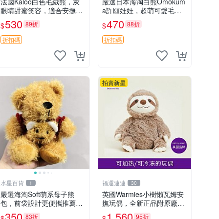
法國Kaloo白色毛絨熊，灰
嚴選日本海淘白熊Omokum
眼睛甜蜜笑容，適合安撫逗
a許願娃娃，超萌可愛毛絨
趣可愛，柔軟面料手感佳。
公仔推薦收藏 白熊 Omoku
530
470
89折
88折
$
$
14 白色安撫熊 毛絨玩具 寶
ma 毛絨玩具 偽裝娃娃 玩具
寶逗樂具
擺飾
折扣碼
折扣碼
拍賣新星
水星百貨
福運連連
1
30
嚴選海淘Soft萌系母子熊
英國Warmies小樹懶瓦姆安
包，前袋設計更便攜推薦收
撫玩偶，全新正品附原廠吊
藏 母子熊 軟綿綿 包包
牌與防塵袋，內藏薰衣草可
350
1,560
83折
95折
$
$