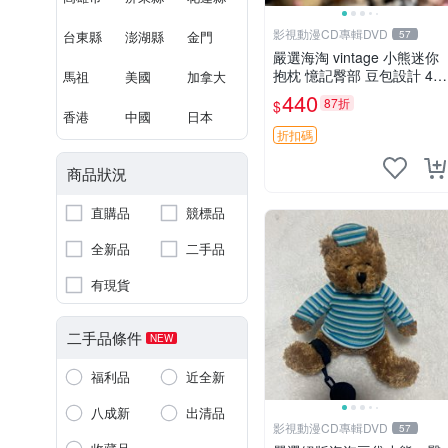
影視動漫CD專輯DVD
台東縣
澎湖縣
金門
57
嚴選海淘 vintage 小熊迷你
抱枕 憶記臀部 豆包設計 4c
馬祖
美國
加拿大
m 高 推薦收藏 迷你豆包小
440
87折
$
熊、高臀部、豆袋抱枕
香港
中國
日本
折扣碼
商品狀況
直購品
競標品
全新品
二手品
有現貨
二手品條件
NEW
福利品
近全新
八成新
出清品
影視動漫CD專輯DVD
57