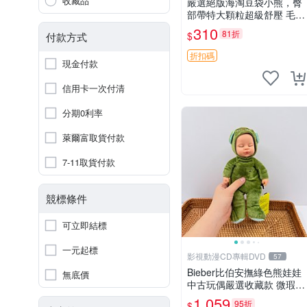
收藏品
嚴選絕版海淘豆袋小熊，臀
部帶特大顆粒超級舒壓 毛毛
摸起來格外順滑適合收藏 10
310
81折
$
付款方式
0%棉質 豆袋枕 豆袋、抱
枕、小熊
折扣碼
現金付款
信用卡一次付清
分期0利率
萊爾富取貨付款
7-11取貨付款
競標條件
可立即結標
一元起標
影視動漫CD專輯DVD
57
Bieber比伯安撫綠色熊娃娃
無底價
中古玩偶嚴選收藏款 微瑕輕
度使用 Bieber綠熊娃娃 中
1,059
95折
$