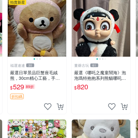
拍賣新星
福運連連
董爺古玩
30
61
嚴選日單景品巨蟹座毛絨
嚴選《哪吒之魔童鬧海》泡
熊，30cm精心工藝，手感
泡瑪特抱抱系列熊貓哪吒搪
軟糯推薦收藏送人 巨蟹座
膠臉毛絨， STATE：如圖顯
529
820
89折
$
$
毛絨玩具 精緻做工
示 哪吒 毛絨公仔 泡泡瑪特
折扣碼