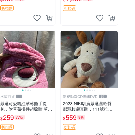
加熱，適合各個年齡層，冷
暖兩用享受抱抱樂趣，不容
折扣碼
折扣碼
錯過嚴選好物 溫暖 冷感
水星百貨
影視動漫CD專輯DVD
1
57
嚴選可愛粉紅草莓熊手提
2023 NIKI馴鹿嚴選舊款臀
包，附草莓掛件超吸睛 草莓
部顆粒顯真跡，111號推薦
熊手提包 草莓掛件 可愛port
珍藏品 馴鹿 舊款 尾巴顆粒
259
559
77折
9折
$
$
unese
折扣碼
折扣碼