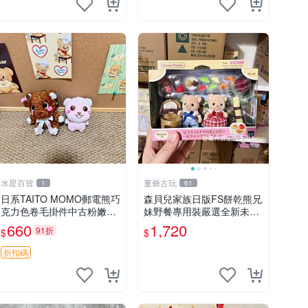
水星百貨
董爺古玩
1
61
日系TAITO MOMO郵電熊巧
森貝兒家族日版FS餅乾熊兄
克力色卷毛掛件中古粉嫩玩
妹野餐專用裝嚴選全新未開
偶微瑕推薦 postpet momo
封，包含兩組大童款紙盒
660
1,720
91折
$
$
郵電熊 中古玩偶
裝，適合收藏與分享。 餅乾
熊兄妹、野餐、收藏
折扣碼