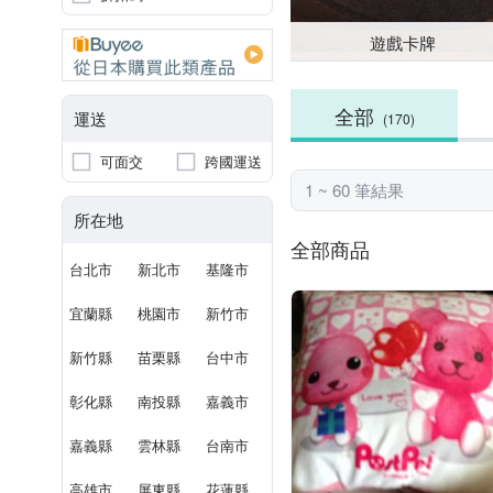
遊戲卡牌
全部
運送
(170)
可面交
跨國運送
1 ~ 60 筆結果
所在地
全部商品
台北市
新北市
基隆市
宜蘭縣
桃園市
新竹市
新竹縣
苗栗縣
台中市
彰化縣
南投縣
嘉義市
嘉義縣
雲林縣
台南市
高雄市
屏東縣
花蓮縣