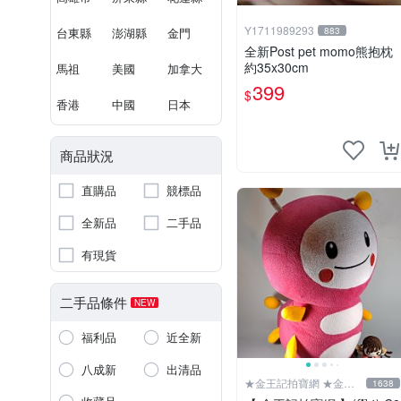
Y1711989293
台東縣
澎湖縣
金門
883
全新Post pet momo熊抱枕
約35x30cm
馬祖
美國
加拿大
399
$
香港
中國
日本
商品狀況
直購品
競標品
全新品
二手品
有現貨
二手品條件
NEW
福利品
近全新
八成新
出清品
★金王記拍寶網 ★金王
1638
記拍寶趣