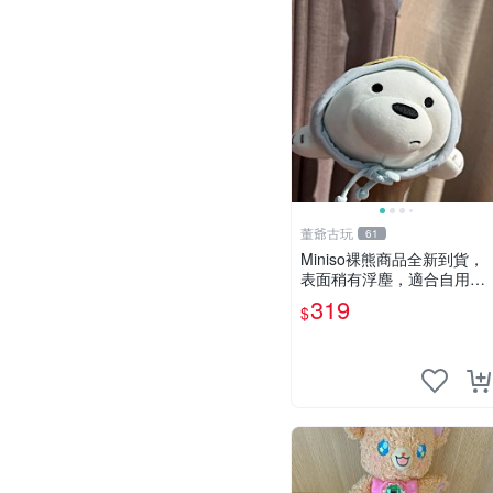
董爺古玩
61
Miniso裸熊商品全新到貨，
表面稍有浮塵，適合自用收
藏嚴選款。 裸熊 商品 裸熊
319
$
玩偶