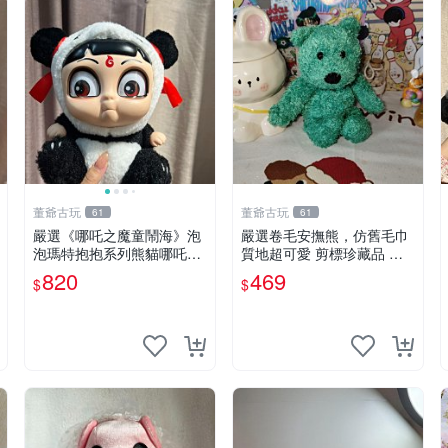
董爺古玩
董爺古玩
61
61
嚴選《哪吒之魔童鬧海》泡
嚴選卷毛安撫熊，仿舊毛巾
泡瑪特抱抱系列熊貓哪吒搪
質地超可愛 剪標珍藏品 老
膠臉毛絨， STATE：如圖顯
式毛巾質地 安撫熊 款式
820
469
$
$
示 哪吒 毛絨公仔 泡泡瑪特