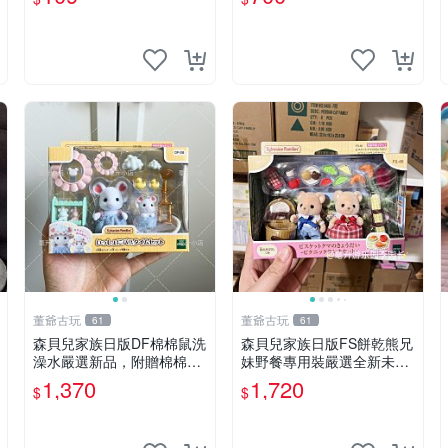
董爺古玩
董爺古玩
61
61
森貝兒家族日版DF棉棉鼠洗
森貝兒家族日版FS餅乾熊兄
澡水嚴選新品，附贈棉棉鼠
妹野餐專用裝嚴選全新未開
媽媽與嬰兒及配件。-paper
封，包含兩組大童款紙盒
1,370
1,720
$
$
盒裝，輕便設計方便攜帶。
裝，適合收藏與分享。 餅乾
棉棉鼠 棉玩 公仔
熊兄妹、野餐、收藏