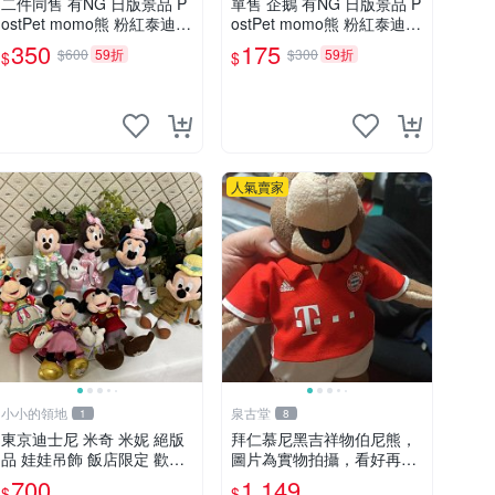
二件同售 有NG 日版景品 P
單售 企鵝 有NG 日版景品 P
ostPet momo熊 粉紅泰迪熊
ostPet momo熊 粉紅泰迪熊
妹妹 comomo 企鵝 娃娃 布
娃娃 布偶 手指頭 娃娃
350
175
$600
59折
$300
59折
$
$
偶 手指頭 娃娃
人氣賣家
小小的領地
泉古堂
1
8
東京迪士尼 米奇 米妮 絕版
拜仁慕尼黑吉祥物伯尼熊，
品 娃娃吊飾 飯店限定 歡樂
圖片為實物拍攝，看好再
滿人間 復活節
拍，不退不換-187978
700
1,149
$
$