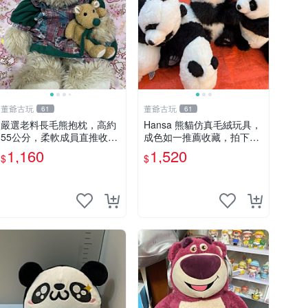
董爺古玩
董爺古玩
61
61
嚴選老料長毛熊抱枕，高約
Hansa 熊貓仿真毛絨玩具，
55公分，柔軟成員直推收藏
成色如一推薦收藏，拍下無
長毛熊 柔軟熊抱枕 55公分
疑心 熊貓 毛絨玩具 收藏
1,160
1,520
$
$