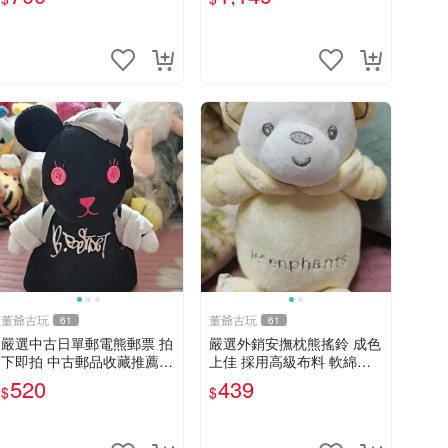
董爺古玩
董爺古玩
61
61
嚴選中古日單郵電熊郵票 拍
嚴選外銷安撫枕熊搖鈴 成色
下即拍 中古郵品收藏推薦
上佳 採用高級布料 軟綿適
郵票 郵電熊 日本
合收藏 安心選購 安撫枕 熊
520
439
$
$
玩具 搖鈴