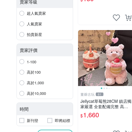
賣家等級
超人氣賣家
人氣賣家
拍賣新星
賣家評價
1-100
高於100
高於1,000
高於10,000
董爺古玩
61
Jellycat草莓熊28CM 鎮店獨
家嚴選 全套配備完整 高品
時間
質收藏好物 紋章 玩具熊 定
1,660
$
制熊
新刊登
即將結標