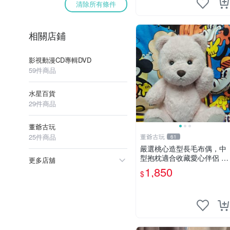
清除所有條件
相關店鋪
影視動漫CD專輯DVD
59件商品
水星百貨
29件商品
董爺古玩
25件商品
董爺古玩
61
嚴選桃心造型長毛布偶，中
型抱枕適合收藏愛心伴侶 桃
更多店舖
心抱枕 布娃娃 猛咬布偶
1,850
$