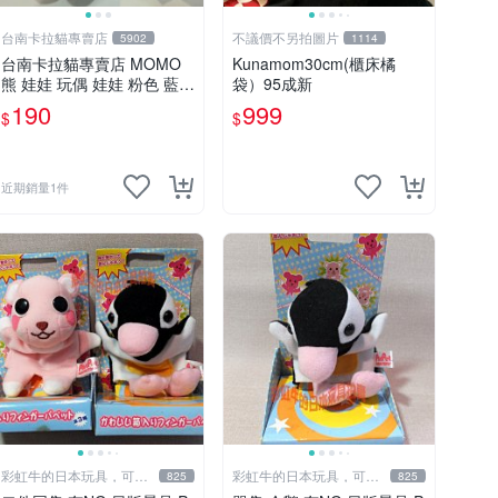
台南卡拉貓專賣店
不議價不另拍圖片
5902
1114
台南卡拉貓專賣店 MOMO
Kunamom30cm(櫃床橘
熊 娃娃 玩偶 娃娃 粉色 藍色
袋）95成新
2色分售
190
999
$
$
近期銷量1件
彩虹牛的日本玩具，可7
彩虹牛的日本玩具，可7
825
825
取付
取付