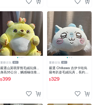
董爺古玩
董爺古玩
61
61
嚴選山莫萌芽熊毛絨玩偶，
嚴選 Chiikawa 吉伊卡哇烏
身高35公分，觸感極佳推薦
薩奇趴姿毛絨玩具，長約30
收藏 萌芽熊 毛絨玩偶 串珠
cm，質地超軟適合收藏 烏
399
329
$
$
玩偶
薩奇 Chiikawa 毛絨 超軟