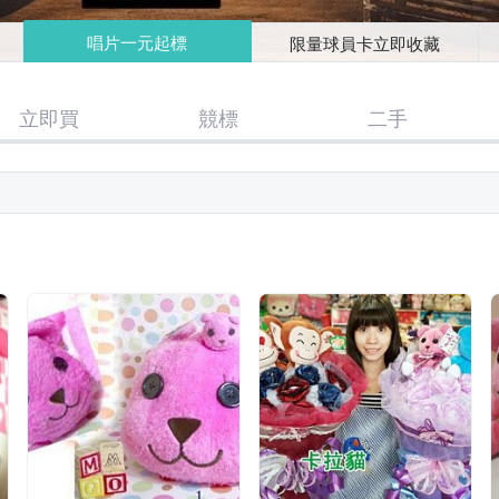
唱片一元起標
限量球員卡立即收藏
立即買
競標
二手