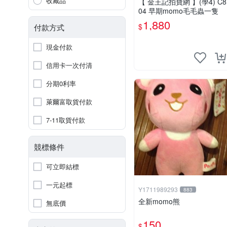
收藏品
【 金王記拍寶網 】(學4) C8
04 早期momo毛毛蟲一隻
1,880
$
付款方式
現金付款
信用卡一次付清
分期0利率
萊爾富取貨付款
7-11取貨付款
競標條件
可立即結標
一元起標
Y1711989293
883
全新momo熊
無底價
150
$