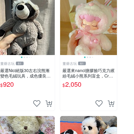
董爺古玩
董爺古玩
61
61
嚴選Nici絕版30左右浣熊漸
嚴選來nanci搪膠臉巧克力繽
變色毛絨玩具，成色優良伴
紛毛絨小熊系列盲盒，Crea
隨原廠牌標 浣熊 玩具 毛絨
my櫻花巧藝盲盒 隱藏款Cre
920
2,050
$
$
amy櫻花巧藝 嬰熊盲盒娃娃
樂趣盲盒