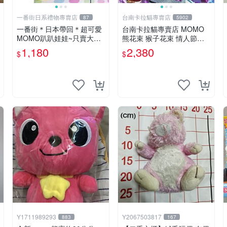
一番街日系禮物專賣店
台南卡拉貓專賣店
87
5902
一番街＊日本帶回＊超可愛
台南卡拉貓專賣店 MOMO
MOMO趴趴娃娃~只賣大隻
熊花束 猴子花束 情人節禮
的1號~單隻價～生日禮物
物 二選一 可繡字 可今天寄
1,180
2,380
$
$
明天到
Y1711989293
Y2067503817
883
167