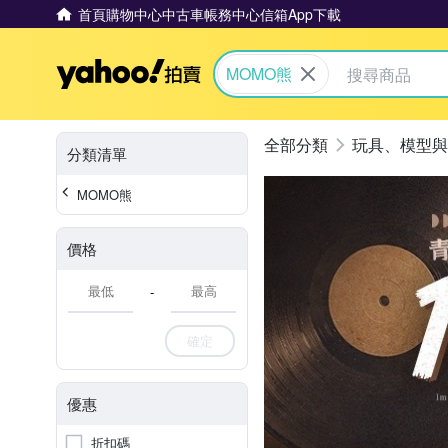
首頁
購物中心
中古車
帳務中心
信箱
App下載
Yahoo拍賣
MOMO熊
玩具、模型與
分類清單
MOMO熊
價格
-
確定
優惠
折扣碼