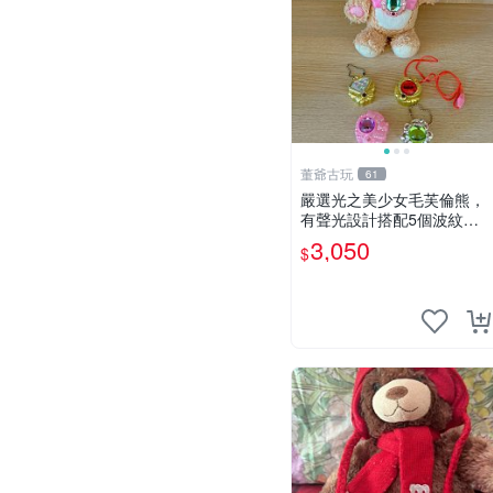
董爺古玩
61
嚴選光之美少女毛芙倫熊，
有聲光設計搭配5個波紋
石，成色完美如圖。爽快附
3,050
$
電池，讓愛心不打折扣。 光
之美少女 毛芙倫熊 波紋石
有聲光