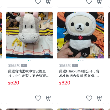
董爺古玩
董爺古玩
61
61
嚴選質地柔軟中古安撫豆
嚴選Rilakkuma熊公仔，質
袋，小牛皮製，適合寶寶安
地柔軟適合收藏 熊玩偶 柔
心入眠。 安撫豆袋 小牛皮
軟 公仔 收藏
520
620
$
$
寶寶安撫