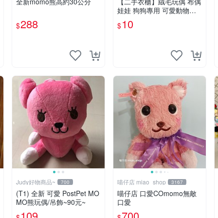
全新momo熊高約30公分
【二手衣櫃】絨毛玩偶 布偶
娃娃 狗狗專用 可愛動物系
列 耐咬耐磨玩具 玩偶 粉紅
288
10
$
$
熊寵物玩具 1120929
Judy好物商品~
喵仔店 miao_shop
700
3167
(T1) 全新 可愛 PostPet MO
喵仔店 口愛COmomo無敵
MO熊玩偶/吊飾~90元~
口愛
109
700
$
$