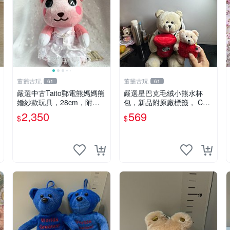
董爺古玩
董爺古玩
61
61
嚴選中古Taito郵電熊媽媽熊
嚴選星巴克毛絨小熊水杯
婚紗款玩具，28cm，附原
包，新品附原廠標籤， CO
盒，保存極佳實拍，婚紗細
NDITION 良好，詳情請參閱
2,350
569
$
$
節清晰可見，偶像收藏推薦
商品圖片。 星巴克 毛絨小
婚紗小花 玩具 模型
熊 水杯包