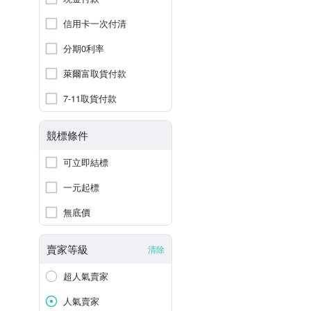
信用卡一次付清
分期0利率
萊爾富取貨付款
7-11取貨付款
競標條件
可立即結標
一元起標
無底價
賣家等級
清除
超人氣賣家
人氣賣家