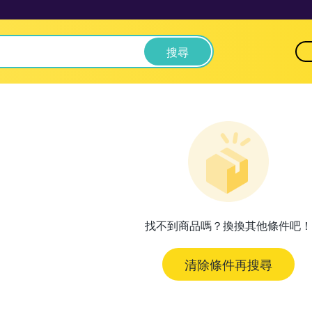
搜尋
找不到商品嗎？換換其他條件吧！
清除條件再搜尋