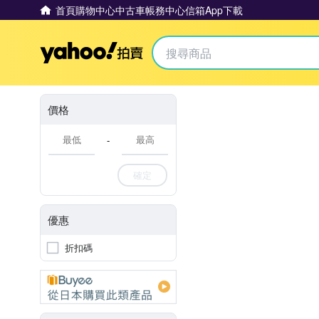
首頁
購物中心
中古車
帳務中心
信箱
App下載
Yahoo拍賣
價格
-
確定
優惠
折扣碼