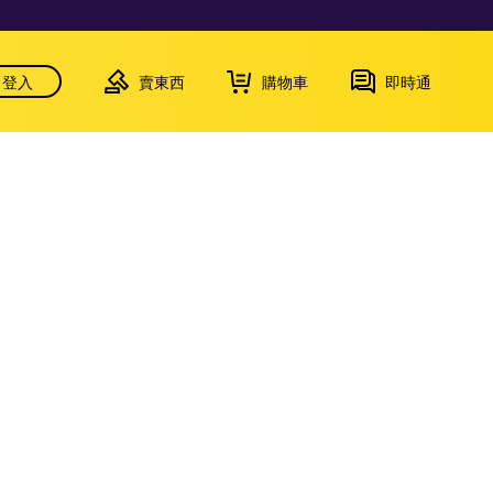
登入
賣東西
購物車
即時通