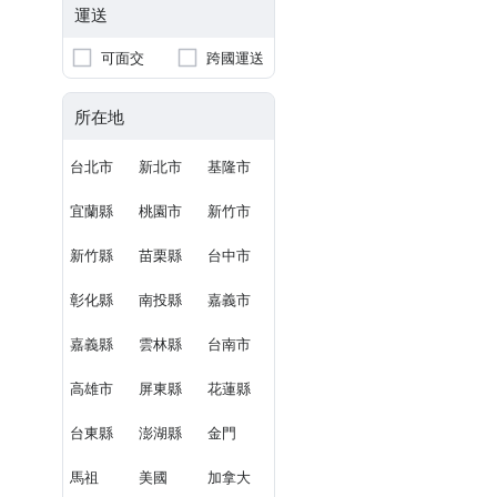
運送
可面交
跨國運送
所在地
台北市
新北市
基隆市
宜蘭縣
桃園市
新竹市
新竹縣
苗栗縣
台中市
彰化縣
南投縣
嘉義市
嘉義縣
雲林縣
台南市
高雄市
屏東縣
花蓮縣
台東縣
澎湖縣
金門
馬祖
美國
加拿大