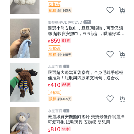
折扣碼
競標
剩4165天
影視動漫CD專輯DVD
57
嚴選小熊安撫巾，豆豆圓眼睛，可愛又溫
馨 超軟質安撫巾，豆豆設計，哄睡好幫手
約克豆豆眼安撫巾 數碼豆豆眼
659
91折
$
折扣碼
競標
剩4165天
水星百貨
1
嚴選超大蓬鬆豆袋麋鹿，全身毛茸手感極
佳推薦！屁股與四肢填充均勻，適合收藏
與孩童共賞。 麋鹿 豆袋 毛茸玩具
410
86折
$
折扣碼
競標
剩4165天
水星百貨
1
嚴選絨質安撫熊附搖鈴 寶寶最佳伴眠選擇
可愛可抱 絨毛玩具 安撫熊 嬰兒用
810
93折
$