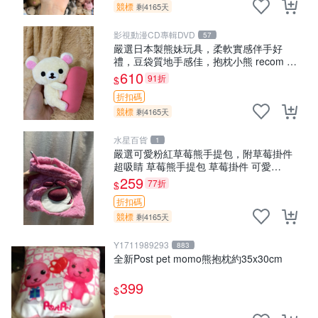
競標
剩4165天
影視動漫CD專輯DVD
57
嚴選日本製熊妹玩具，柔軟實感伴手好
禮，豆袋質地手感佳，抱枕小熊 recom 推
薦 白色豆袋 玩具
610
91折
$
折扣碼
競標
剩4165天
水星百貨
1
嚴選可愛粉紅草莓熊手提包，附草莓掛件
超吸睛 草莓熊手提包 草莓掛件 可愛
portunese
259
77折
$
折扣碼
競標
剩4165天
Y1711989293
883
全新Post pet momo熊抱枕約35x30cm
399
$