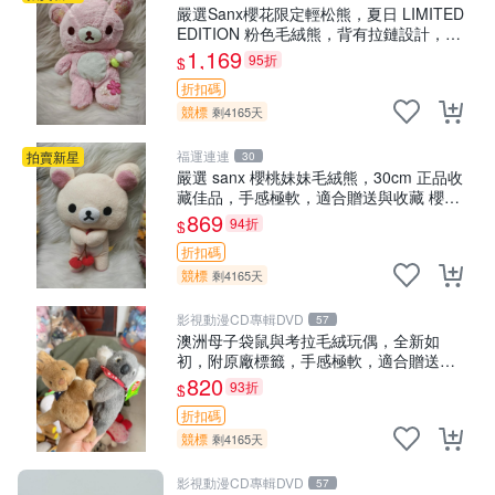
嚴選Sanx櫻花限定輕松熊，夏日 LIMITED
EDITION 粉色毛絨熊，背有拉鏈設計，肚
內填充豆袋，精致工藝呈現，狀態如新，
1,169
95折
$
適合收藏與送人 櫻花、
折扣碼
競標
剩4165天
福運連連
拍賣新星
30
嚴選 sanx 櫻桃妹妹毛絨熊，30cm 正品收
藏佳品，手感極軟，適合贈送與收藏 櫻桃
妹妹、sanx、毛絨熊
869
94折
$
折扣碼
競標
剩4165天
影視動漫CD專輯DVD
57
澳洲母子袋鼠與考拉毛絨玩偶，全新如
初，附原廠標籤，手感極軟，適合贈送親
朋好友。袋鼠與考拉正版，精緻尺寸，適
820
93折
$
合作為收藏或家飾擺設，增添暖意。 母
折扣碼
子、袋鼠、
競標
剩4165天
影視動漫CD專輯DVD
57