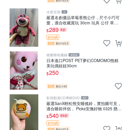
競標
剩4165天
水星百貨
1
嚴選名創優品草莓香熊公仔，尺寸小巧可
愛，適合收藏賞玩 30cm 玩具 公仔 草莓
熊
289
8折
$
折扣碼
競標
剩4165天
桃樂斯收藏鋪
4334
日本進口POST PET夢幻COMOMO熊精
美玩偶娃娃30cm
250
$
競標
剩3小時
影視動漫CD專輯DVD
57
嚴選SanX輕松熊安睡搖鈴，實拍圖可見，
適合睡前伴侶， Picks安撫好物 0325 懸吊
電腦
540
89折
$
折扣碼
競標
剩4165天