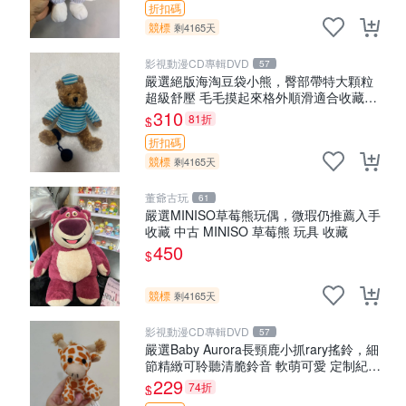
折扣碼
競標
剩4165天
影視動漫CD專輯DVD
57
嚴選絕版海淘豆袋小熊，臀部帶特大顆粒
超級舒壓 毛毛摸起來格外順滑適合收藏
100%棉質 豆袋枕 豆袋、抱枕、小熊
310
81折
$
折扣碼
競標
剩4165天
董爺古玩
61
嚴選MINISO草莓熊玩偶，微瑕仍推薦入手
收藏 中古 MINISO 草莓熊 玩具 收藏
450
$
競標
剩4165天
影視動漫CD專輯DVD
57
嚴選Baby Aurora長頸鹿小抓rary搖鈴，細
節精緻可聆聽清脆鈴音 軟萌可愛 定制紀念
金屬搖鈴 新手媽咪推薦 長頸鹿 抓rary 搖
229
74折
$
鈴