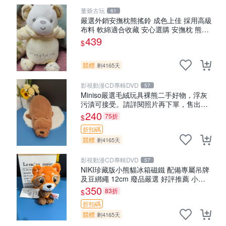
董爺古玩
61
嚴選外銷安撫枕熊搖鈴 成色上佳 採用高級
布料 軟綿適合收藏 安心選購 安撫枕 熊玩
具 搖鈴
439
$
競標
剩4165天
影視動漫CD專輯DVD
57
Miniso嚴選毛絨玩具裸熊二手好物，浮灰
污漬可接受。請詳閱照片再下單，售出不
退不換。全新品相收藏推薦。 裸熊 毛絨玩
240
75折
$
具 收藏
折扣碼
競標
剩4165天
影視動漫CD專輯DVD
57
NIKI珍藏版小熊貓冰箱磁鐵 配備專屬吊牌
及豆綁繩 12cm 廢品嚴選 好評推薦 小熊
貓冰箱貼 磁鐵掛件 冰箱飾品
350
83折
$
折扣碼
競標
剩4165天