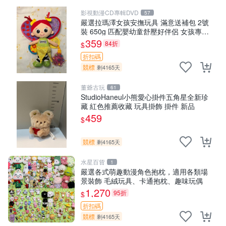
影視動漫CD專輯DVD
57
嚴選拉瑪澤女孩安撫玩具 滿意送補包 2號
裝 650g 匹配嬰幼童舒壓好伴侶 女孩專用
安心選擇 安撫玩偶 衝包 玩具
359
84折
$
折扣碼
競標
剩4165天
董爺古玩
61
StudioHaneul小熊愛心掛件五角星全新珍
藏 紅色推薦收藏 玩具掛飾 掛件 新品
459
$
競標
剩4165天
水星百貨
1
嚴選各式萌趣動漫角色抱枕，適用各類場
景裝飾 毛絨玩具、卡通抱枕、趣味玩偶
1,270
95折
$
折扣碼
競標
剩4165天