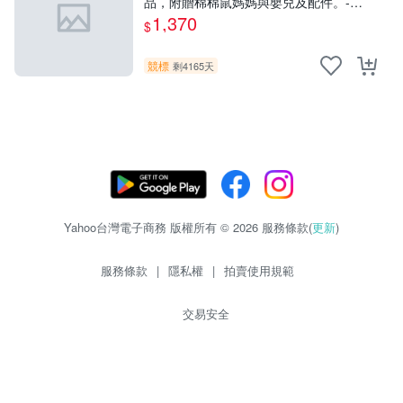
品，附贈棉棉鼠媽媽與嬰兒及配件。-
paper盒裝，輕便設計方便攜帶。 棉棉鼠
1,370
$
棉玩 公仔
競標
剩4165天
Yahoo台灣電子商務 版權所有 © 2026 服務條款(
更新
)
服務條款
|
隱私權
|
拍賣使用規範
交易安全