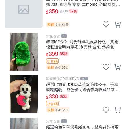
熊 粉紅泰迪熊 妹妹 comomo 企鵝 娃娃
布偶 手指頭 娃娃
350
$600
59折
$
競標
剩4165天
水星百貨
1
嚴選MO&Co.冷光綠羊毛皮斜挎包，質地
優雅適合時尚穿搭 冷光綠 皮包 斜挎包
399
85折
$
折扣碼
競標
剩4165天
影視動漫CD專輯DVD
57
嚴選巴布豆BOBO草莓款毛絨公仔，手感
軟糯超萌，成色優良適合作為收藏品或包
包配飾。可視頻確認詳情。 巴布豆 BOBO
330
82折
$
草莓 毛絨公仔 收藏 包配飾
折扣碼
競標
剩4165天
水星百貨
1
嚴選粉色草莓熊毛絨包包，雙肩背斜挎兩