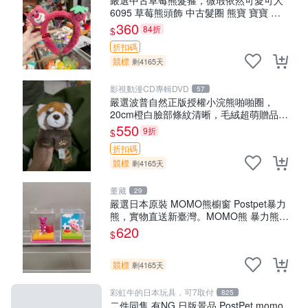
6095 草莓熊頭飾 中古髮圈 熊寶 寶寶 娃
娃熊髮箍 中古收藏 玩具髮夾
360
84折
$
折扣碼
競標
剩4165天
影視動漫CD專輯DVD
57
嚴選波普自然正版授權小浣熊啪啪圈，
20cm橙白臉部條紋清晰，毛絨超萌贈品推
薦。 小浣熊 波普 圈環
550
9折
$
折扣碼
競標
剩4165天
董藏
29
嚴選日本原裝 MOMO熊櫥窗 Postpet暴力
熊，實物直送新臺灣。MOMO熊 暴力熊
熊貓櫥窗
620
$
競標
剩4165天
彩虹牛的日本玩具，可7取付
825
二件同售 有NG 日版景品 PostPet momo