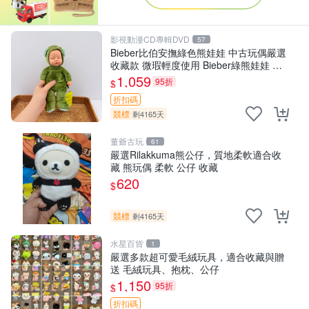
影視動漫CD專輯DVD
57
Bieber比伯安撫綠色熊娃娃 中古玩偶嚴選
收藏款 微瑕輕度使用 Bieber綠熊娃娃 中
古玩偶 微瑕
1,059
95折
$
折扣碼
競標
剩4165天
董爺古玩
61
嚴選Rilakkuma熊公仔，質地柔軟適合收
藏 熊玩偶 柔軟 公仔 收藏
620
$
競標
剩4165天
水星百貨
1
嚴選多款超可愛毛絨玩具，適合收藏與贈
送 毛絨玩具、抱枕、公仔
1,150
95折
$
折扣碼