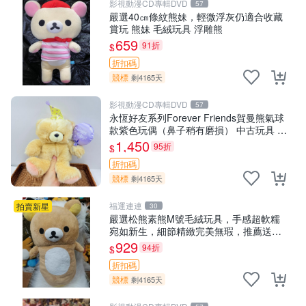
影視動漫CD專輯DVD
57
嚴選40㎝條紋熊妹，輕微浮灰仍適合收藏
賞玩 熊妹 毛絨玩具 浮雕熊
659
91折
$
折扣碼
競標
剩4165天
影視動漫CD專輯DVD
57
永恆好友系列Forever Friends賀曼熊氣球
款紫色玩偶（鼻子稍有磨損） 中古玩具 氣
球熊 玩偶
1,450
95折
$
折扣碼
競標
剩4165天
福運連連
拍賣新星
30
嚴選松熊素熊M號毛絨玩具，手感超軟糯
宛如新生，細節精緻完美無瑕，推薦送禮
或珍藏，中古狀態保養得宜。 松熊 素熊
929
94折
$
毛絨doll
折扣碼
競標
剩4165天