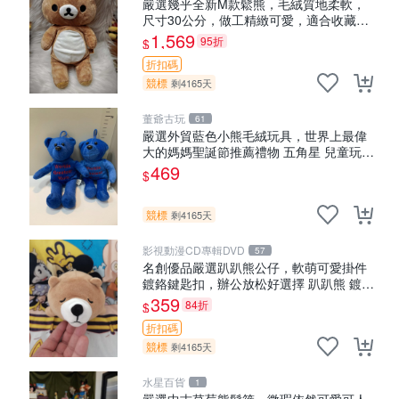
嚴選幾乎全新M款鬆熊，毛絨質地柔軟，
尺寸30公分，做工精緻可愛，適合收藏或
贈送親友。中古使用痕跡，手感依然優
1,569
95折
$
良。 鬆熊 嬰熊 毛玩偶
折扣碼
競標
剩4165天
董爺古玩
61
嚴選外貿藍色小熊毛絨玩具，世界上最偉
大的媽媽聖誕節推薦禮物 五角星 兒童玩具
母親節
469
$
競標
剩4165天
影視動漫CD專輯DVD
57
名創優品嚴選趴趴熊公仔，軟萌可愛掛件
鍍鉻鍵匙扣，辦公放松好選擇 趴趴熊 鍍鉻
鍵匙扣 萬用掛件
359
84折
$
折扣碼
競標
剩4165天
水星百貨
1
嚴選中古草莓熊髮箍，微瑕依然可愛可人