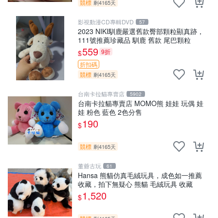
競標
剩4165天
影視動漫CD專輯DVD
57
2023 NIKI馴鹿嚴選舊款臀部顆粒顯真跡，
111號推薦珍藏品 馴鹿 舊款 尾巴顆粒
559
9折
$
折扣碼
競標
剩4165天
台南卡拉貓專賣店
5902
台南卡拉貓專賣店 MOMO熊 娃娃 玩偶 娃
娃 粉色 藍色 2色分售
190
$
競標
剩4165天
董爺古玩
61
Hansa 熊貓仿真毛絨玩具，成色如一推薦
收藏，拍下無疑心 熊貓 毛絨玩具 收藏
1,520
$