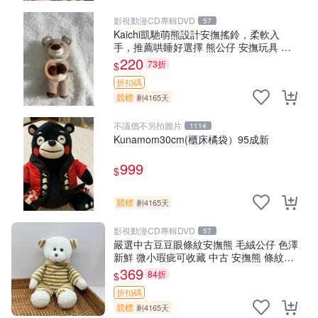
影視動漫CD專輯DVD
57
Kaichi凱馳萌熊設計安撫搖鈴，柔軟入
手，推薦哄睡好選擇 熊公仔 安撫玩具 喂
食環
220
73折
$
折扣碼
競標
剩4165天
不議價不另拍圖片
1114
Kunamom30cm(櫃床橘袋）95成新
999
$
競標
剩4165天
影視動漫CD專輯DVD
57
嚴選中古豆豆眼條紋安撫熊 毛絨公仔 色澤
新鮮 微小瑕疵可收藏 中古 安撫熊 條紋公
仔
369
84折
$
折扣碼
競標
剩4165天