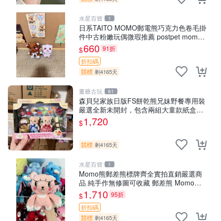
水星百貨
1
日系TAITO MOMO郵電熊巧克力色卷毛掛
件中古粉嫩玩偶微瑕推薦 postpet momo
郵電熊 中古玩偶
660
91折
$
折扣碼
競標
剩4165天
董爺古玩
61
森貝兒家族日版FS餅乾熊兄妹野餐專用裝
嚴選全新未開封，包含兩組大童款紙盒
裝，適合收藏與分享。 餅乾熊兄妹、野
1,720
$
餐、收藏
競標
剩4165天
水星百貨
1
Momo熊郵差熊標牌齊全實拍直銷嚴選商
品 純手作無修圖可收藏 郵差熊 Momo熊
標牌 商品
1,710
95折
$
折扣碼
競標
剩4165天