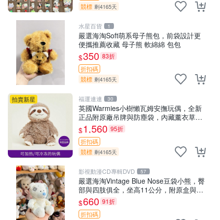
競標
剩4165天
水星百貨
1
嚴選海淘Soft萌系母子熊包，前袋設計更
便攜推薦收藏 母子熊 軟綿綿 包包
350
83折
$
折扣碼
競標
剩4165天
福運連連
拍賣新星
30
英國Warmies小樹懶瓦姆安撫玩偶，全新
正品附原廠吊牌與防塵袋，內藏薰衣草可
加熱，適合各個年齡層，冷暖兩用享受抱
1,560
95折
$
抱樂趣，不容錯過嚴選好物 溫暖 冷感
折扣碼
競標
剩4165天
影視動漫CD專輯DVD
57
嚴選海淘Vintage Blue Nose豆袋小熊，臀
部與四肢俱全，坐高11公分，附原盒與吊
牌收藏。藍鼻子小熊，值得擁有 玩具 憶熊
660
91折
$
折扣碼