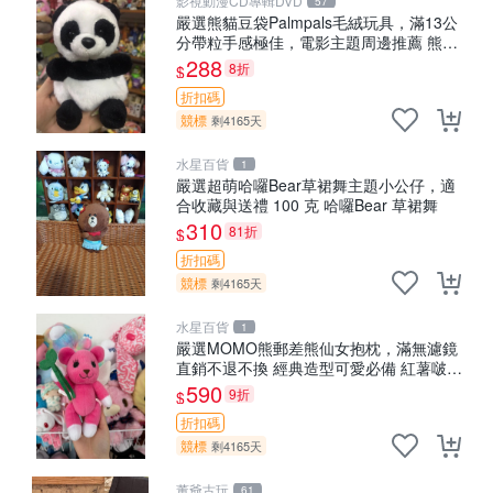
影視動漫CD專輯DVD
57
嚴選熊貓豆袋Palmpals毛絨玩具，滿13公
分帶粒手感極佳，電影主題周邊推薦 熊貓
Palmpals 毛絨玩具 豆袋 劇場版周邊
288
8折
$
折扣碼
競標
剩4165天
水星百貨
1
嚴選超萌哈囉Bear草裙舞主題小公仔，適
合收藏與送禮 100 克 哈囉Bear 草裙舞
310
81折
$
折扣碼
競標
剩4165天
水星百貨
1
嚴選MOMO熊郵差熊仙女抱枕，滿無濾鏡
直銷不退不換 經典造型可愛必備 紅薯啵啵
間抱枕 抱枕 時尚
590
9折
$
折扣碼
競標
剩4165天
董爺古玩
61