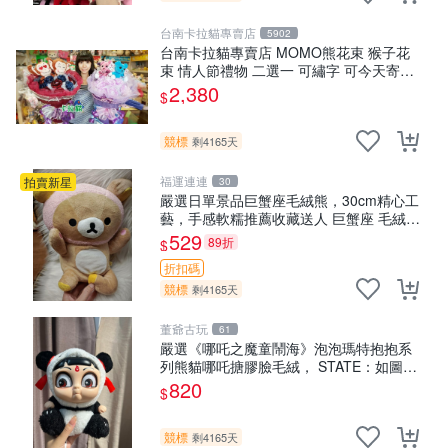
台南卡拉貓專賣店
5902
台南卡拉貓專賣店 MOMO熊花束 猴子花
束 情人節禮物 二選一 可繡字 可今天寄明
天到
2,380
$
競標
剩4165天
福運連連
拍賣新星
30
嚴選日單景品巨蟹座毛絨熊，30cm精心工
藝，手感軟糯推薦收藏送人 巨蟹座 毛絨玩
具 精緻做工
529
89折
$
折扣碼
競標
剩4165天
董爺古玩
61
嚴選《哪吒之魔童鬧海》泡泡瑪特抱抱系
列熊貓哪吒搪膠臉毛絨， STATE：如圖顯
示 哪吒 毛絨公仔 泡泡瑪特
820
$
競標
剩4165天