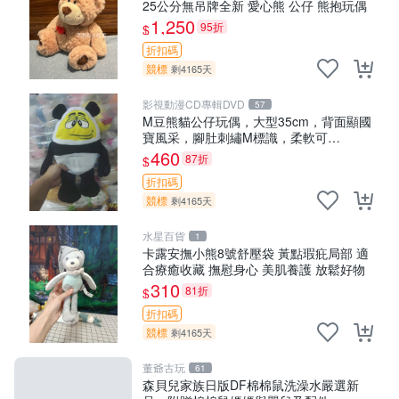
25公分無吊牌全新 愛心熊 公仔 熊抱玩偶
1,250
95折
$
折扣碼
競標
剩4165天
影視動漫CD專輯DVD
57
M豆熊貓公仔玩偶，大型35cm，背面顯國
寶風采，腳肚刺繡M標識，柔軟可
MACHINE WASH。國寶 M豆 玩偶 公仔
460
87折
$
折扣碼
競標
剩4165天
水星百貨
1
卡露安撫小熊8號舒壓袋 黃點瑕疪局部 適
合療癒收藏 撫慰身心 美肌養護 放鬆好物
310
81折
$
折扣碼
競標
剩4165天
董爺古玩
61
森貝兒家族日版DF棉棉鼠洗澡水嚴選新