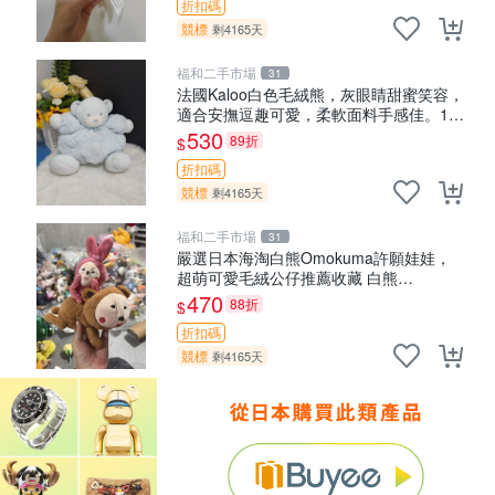
折扣碼
競標
剩4165天
福和二手市場
31
法國Kaloo白色毛絨熊，灰眼睛甜蜜笑容，
適合安撫逗趣可愛，柔軟面料手感佳。14
白色安撫熊 毛絨玩具 寶寶逗樂具
530
89折
$
折扣碼
競標
剩4165天
福和二手市場
31
嚴選日本海淘白熊Omokuma許願娃娃，
超萌可愛毛絨公仔推薦收藏 白熊
Omokuma 毛絨玩具 偽裝娃娃 玩具擺飾
470
88折
$
折扣碼
競標
剩4165天