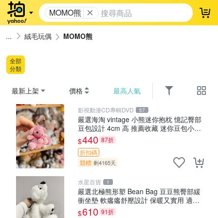
MOMO熊
登
絨毛玩偶
MOMO熊
全部
分類
最新上架
價格
最高人氣
影視動漫CD專輯DVD
57
嚴選海淘 vintage 小熊迷你抱枕 憶記臀部
豆包設計 4cm 高 推薦收藏 迷你豆包小
熊、高臀部、豆袋抱枕
440
87折
$
折扣碼
競標
剩4165天
水星百貨
1
嚴選北極熊形塑 Bean Bag 豆豆熊臀部緩
衝坐墊 軟癟癟舒壓設計 保暖又實用 適合
久坐放松 推薦居家使用 RUSS系列 豆豆熊
610
91折
$
屁屁坐墊 3D顆粒結構