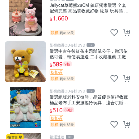
Jellycat草莓熊28CM 鎮店獨家嚴選 全套
配備完整 高品質收藏好物 紋章 玩具熊 定
制熊
1,660
$
競標
剩4165天
影視動漫CD專輯DVD
57
嚴選中古午後紅茶主題鬆鼠公仔，微瑕依
然可愛，輕便易運送 二手收藏推薦 工廠直
營 快遞到府 中古 玩偶 公仔
589
9折
$
折扣碼
競標
剩4165天
影視動漫CD專輯DVD
57
嚴選絕版老料安撫熊，品質優良值得收藏
極品老布手工安撫搖鈴玩具，適合哄睡寶
貝 超柔老料搖鈴熊，專為孩子設計的安心
510
89折
$
伴護 推薦絕版老布製工藝搖鈴熊，可當作
折扣碼
童
競標
剩4165天
福運連連
拍賣新星
30