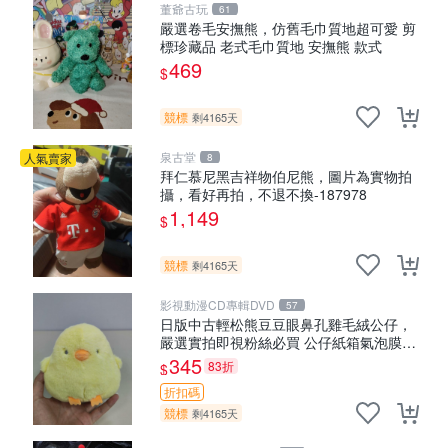
董爺古玩
61
嚴選卷毛安撫熊，仿舊毛巾質地超可愛 剪
標珍藏品 老式毛巾質地 安撫熊 款式
469
$
競標
剩4165天
泉古堂
人氣賣家
8
拜仁慕尼黑吉祥物伯尼熊，圖片為實物拍
攝，看好再拍，不退不換-187978
1,149
$
競標
剩4165天
影視動漫CD專輯DVD
57
日版中古輕松熊豆豆眼鼻孔雞毛絨公仔，
嚴選實拍即視粉絲必買 公仔紙箱氣泡膜精
心包裝快速發貨 輕松熊 公仔 雞毛絨
345
83折
$
折扣碼
競標
剩4165天