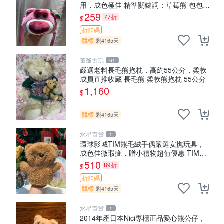
用，成色極佳 精準關鍵詞：草莓熊 包包
毛絨
259
77折
$
折扣碼
競標
剩4165天
董爺古玩
61
嚴選老料長毛熊抱枕，高約55公分，柔軟
成員直推收藏 長毛熊 柔軟熊抱枕 55公分
1,160
$
競標
剩4165天
水星百貨
1
環球影城TIM熊毛絨手偶嚴選安撫玩具，
成色佳微瑕疵，贈小禮物超值優惠 TIM熊
毛絨手偶 安撫 toy 嚴選
510
89折
$
折扣碼
競標
剩4165天
水星百貨
1
2014年產日本Nici專櫃正品愛心熊公仔，