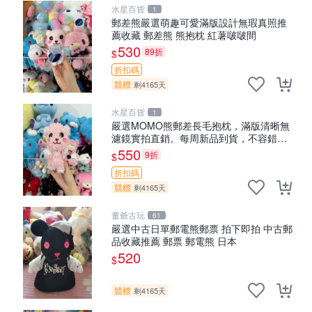
水星百貨
1
郵差熊嚴選萌趣可愛滿版設計無瑕真照推
薦收藏 郵差熊 熊抱枕 紅薯啵啵間
530
89折
$
折扣碼
競標
剩4165天
水星百貨
1
嚴選MOMO熊郵差長毛抱枕，滿版清晰無
濾鏡實拍直銷。每周新品到貨，不容錯
過！ 郵差熊 長毛 抱枕
550
9折
$
折扣碼
競標
剩4165天
董爺古玩
61
嚴選中古日單郵電熊郵票 拍下即拍 中古郵
品收藏推薦 郵票 郵電熊 日本
520
$
競標
剩4165天