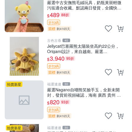
嚴選中古安撫熊毛絨玩具，奶瓶黃斑輕微
污垢適合收藏。默認兩日發貨，全國快遞
隨機派送。 成色如圖可放心購買，輕微瑕
489
88折
$
疵和臟污不影響使用。 安撫熊 中古玩偶
折扣碼
毛
競標
剩4165天
古色古香
40
Jellycat巴塞羅熊太陽裝坐高約22公分，
Origami設計，來自越南。嚴選
Recommendation！巴塞羅、 Origami
3,940
95折
$
熊、Jelly
折扣碼
競標
剩4165天
福運連連
拍賣新星
30
嚴選Nagano自嘲熊笑臉手玉，全新未開
封，發貨前視頻確認，海南 廣西 貴州 嚴
選Nagano自嘲熊笑臉手玉，全新未開封，
820
93折
$
發貨前視頻確認，四川 重慶 內
折扣碼
競標
剩4165天
福運連連
拍賣新星
30