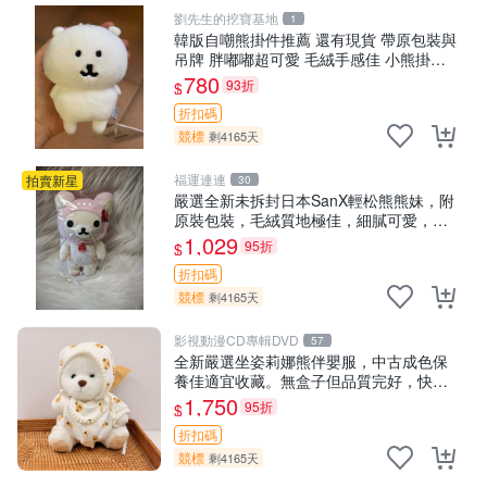
劉先生的挖寶基地
1
韓版自嘲熊掛件推薦 還有現貨 帶原包裝與
吊牌 胖嘟嘟超可愛 毛絨手感佳 小熊掛件
自嘲抱枕 小熊抱枕
780
93折
$
折扣碼
競標
剩4165天
福運連連
拍賣新星
30
嚴選全新未拆封日本SanX輕松熊熊妹，附
原裝包裝，毛絨質地極佳，細膩可愛，推
薦收藏兼送禮，適合女性好友或家人，限
1,029
95折
$
量釋出。鬆熊、熊玩偶、收藏品
折扣碼
競標
剩4165天
影視動漫CD專輯DVD
57
全新嚴選坐姿莉娜熊伴嬰服，中古成色保
養佳適宜收藏。無盒子但品質完好，快速
出貨。建議入手！ 中古 玩偶 滬漫
1,750
95折
$
折扣碼
競標
剩4165天