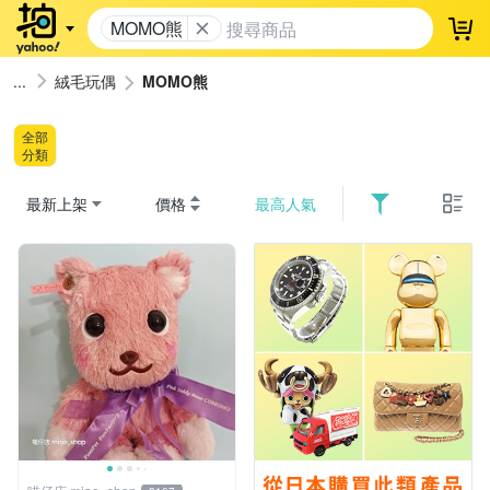
MOMO熊
登
絨毛玩偶
MOMO熊
全部
分類
最新上架
價格
最高人氣