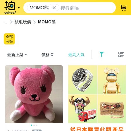
MOMO熊
登
絨毛玩偶
MOMO熊
全部
分類
最新上架
價格
最高人氣