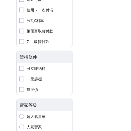
信用卡一次付清
分期0利率
萊爾富取貨付款
7-11取貨付款
競標條件
可立即結標
一元起標
無底價
賣家等級
超人氣賣家
人氣賣家