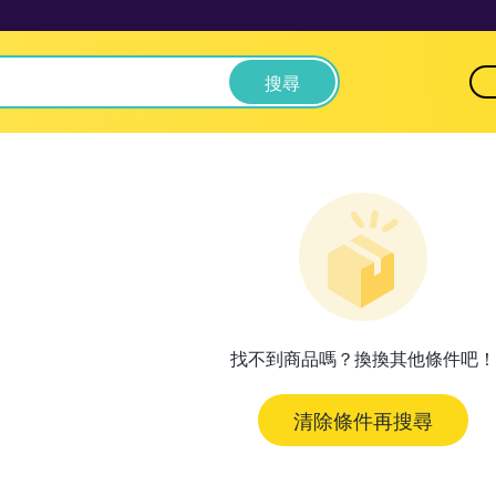
搜尋
找不到商品嗎？換換其他條件吧！
清除條件再搜尋