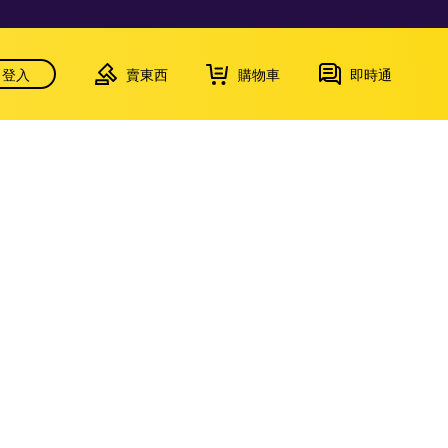
登入
賣東西
購物車
即時通