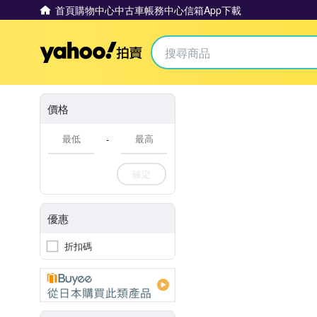
首頁
購物中心
中古車
帳務中心
信箱
App下載
Yahoo拍賣
價格
-
確定
優惠
折扣碼