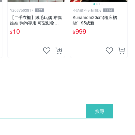
Y2067503817
不議價不另拍圖片
167
1114
【二手衣櫃】絨毛玩偶 布偶
Kunamom30cm(櫃床橘
娃娃 狗狗專用 可愛動物系
袋）95成新
列 耐咬耐磨玩具 玩偶 粉紅
10
999
$
$
熊寵物玩具 1120929
搜尋