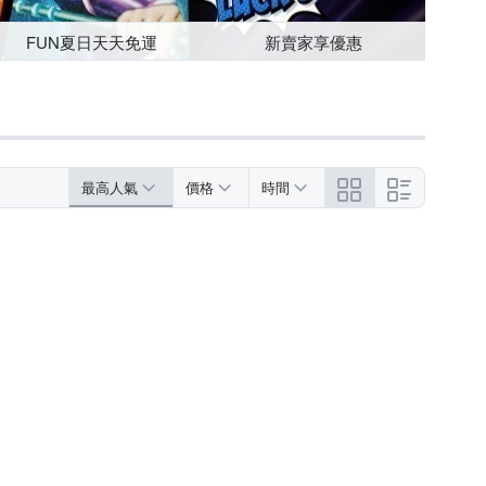
FUN夏日天天免運
新賣家享優惠
最高人氣
價格
時間