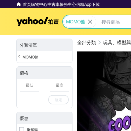
首頁
購物中心
中古車
帳務中心
信箱
App下載
Yahoo拍賣
MOMO熊
玩具、模型與
分類清單
MOMO熊
價格
-
確定
優惠
折扣碼