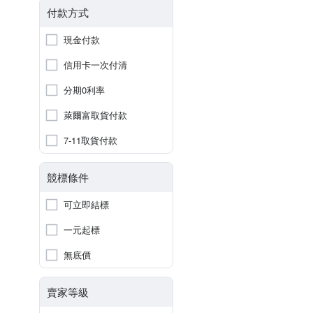
付款方式
現金付款
信用卡一次付清
分期0利率
萊爾富取貨付款
7-11取貨付款
競標條件
可立即結標
一元起標
無底價
賣家等級