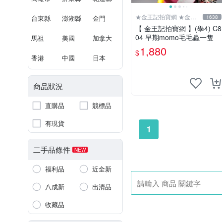
★金王記拍寶網 ★金王
台東縣
澎湖縣
金門
1638
記拍寶趣
【 金王記拍寶網 】(學4) C8
04 早期momo毛毛蟲一隻
馬祖
美國
加拿大
1,880
$
香港
中國
日本
商品狀況
直購品
競標品
有現貨
1
二手品條件
NEW
福利品
近全新
八成新
出清品
收藏品