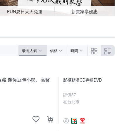
FUN夏日天天免運
新賣家享優惠
最高人氣
價格
時間
推薦收藏 迷你豆包小熊、高臀
影視動漫CD專輯DVD
評價
57
在台北市