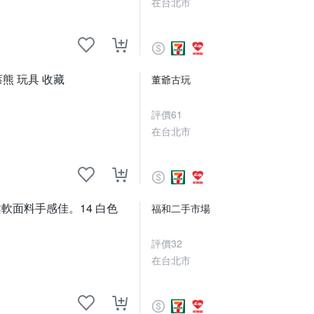
在台北市
莓熊 玩具 收藏
董爺古玩
評價
61
在台北市
軟面料手感佳。14 白色
福和二手市場
評價
32
在台北市