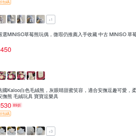
折扣碼
+1
嚴選MINISO草莓熊玩偶，微瑕仍推薦入手收藏 中古 MINISO 草
450
法國Kaloo白色毛絨熊，灰眼睛甜蜜笑容，適合安撫逗趣可愛，柔
安撫熊 毛絨玩具 寶寶逗樂具
530
89折
折扣碼
+3