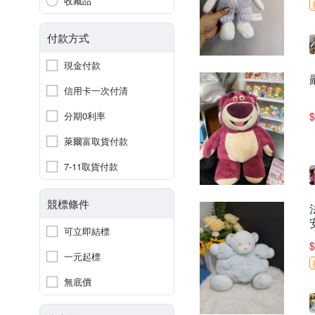
收藏品
付款方式
現金付款
信用卡一次付清
分期0利率
$
萊爾富取貨付款
7-11取貨付款
競標條件
可立即結標
$
一元起標
無底價