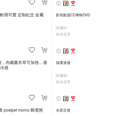
音 軟萌可愛 定制紀念 金屬
影視動漫CD專輯DVD
評價
57
在台北市
塵袋，內藏薰衣草可加熱，適
福運連連
 冷感
評價
30
在台北市
stpet momo 郵電熊
水星百貨