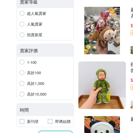
賣家等級
超人氣賣家
人氣賣家
$
拍賣新星
賣家評價
1-100
高於100
$
高於1,000
高於10,000
時間
新刊登
即將結標