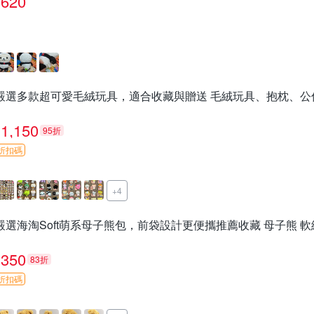
620
嚴選多款超可愛毛絨玩具，適合收藏與贈送 毛絨玩具、抱枕、公
1,150
95折
折扣碼
+4
嚴選海淘Soft萌系母子熊包，前袋設計更便攜推薦收藏 母子熊 軟
350
83折
折扣碼