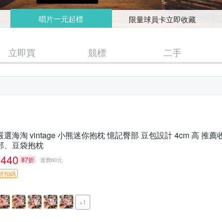
唱片一元起標
限量球員卡立即收藏
立即買
競標
二手
嚴選海淘 vintage 小熊迷你抱枕 憶記臀部 豆包設計 4cm 高 
部、豆袋抱枕
440
87折
運費60元
折扣碼
+1