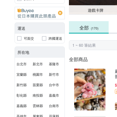
遊戲卡牌
全部
運送
(170)
可面交
跨國運送
1 ~ 60 筆結果
所在地
全部商品
台北市
新北市
基隆市
宜蘭縣
桃園市
新竹市
新竹縣
苗栗縣
台中市
$
彰化縣
南投縣
嘉義市
嘉義縣
雲林縣
台南市
高雄市
屏東縣
花蓮縣