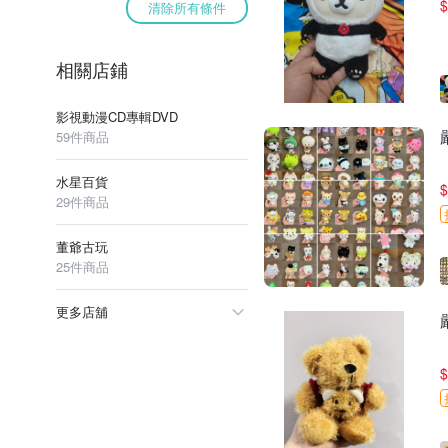
$
清除所有條件
相關店鋪
影視動漫CD專輯DVD
59件商品
水星百貨
$
29件商品
董爺古玩
25件商品
更多店舖
$