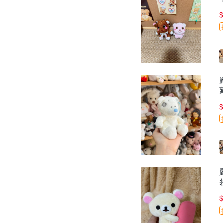
$
$
$