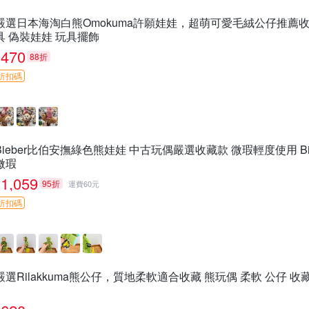
嚴選日本海淘白熊Omokuma許願娃娃，超萌可愛毛絨公仔推薦收藏 
具 偽裝娃娃 玩具擺飾
470
88折
折扣碼
Bieber比伯安撫綠色熊娃娃 中古玩偶嚴選收藏款 微瑕輕度使用 Bi
微瑕
1,059
95折
運費60元
折扣碼
嚴選Rilakkuma熊公仔，質地柔軟適合收藏 熊玩偶 柔軟 公仔 收