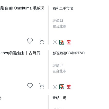
白熊 Omokuma 毛絨玩
福和二手市場
評價
32
在台北市
eber綠熊娃娃 中古玩偶
影視動漫CD專輯DVD
評價
57
在台北市
藏
董爺古玩