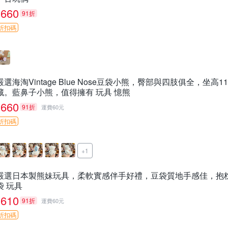
660
91折
折扣碼
嚴選海淘Vintage Blue Nose豆袋小熊，臀部與四肢俱全，坐
藏。藍鼻子小熊，值得擁有 玩具 憶熊
660
91折
運費60元
折扣碼
+1
嚴選日本製熊妹玩具，柔軟實感伴手好禮，豆袋質地手感佳，抱枕小熊
袋 玩具
610
91折
運費60元
折扣碼