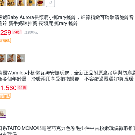
+2
嚴選Baby Aurora長頸鹿小抓rary搖鈴，細節精緻可聆聽清脆鈴
搖鈴 新手媽咪推薦 長頸鹿 抓rary 搖鈴
229
74折
運費60元
折扣碼
英國Warmies小樹懶瓦姆安撫玩偶，全新正品附原廠吊牌與防
合各個年齡層，冷暖兩用享受抱抱樂趣，不容錯過嚴選好物 溫暖
1,560
95折
折扣碼
日系TAITO MOMO郵電熊巧克力色卷毛掛件中古粉嫩玩偶微瑕推薦 po
中古玩偶