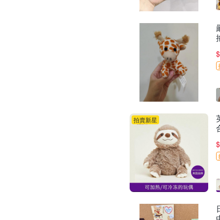
$
拍賣新星
$