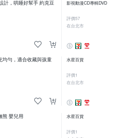
設計，哄睡好幫手 約克豆
影視動漫CD專輯DVD
評價
57
在台北市
充均勻，適合收藏與孩童
水星百貨
評價
1
在台北市
撫熊 嬰兒用
水星百貨
評價
1