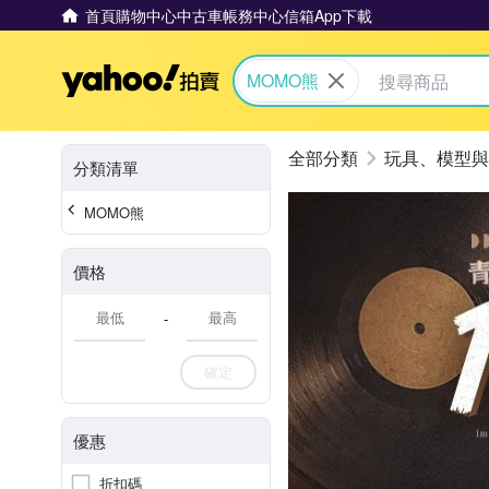
首頁
購物中心
中古車
帳務中心
信箱
App下載
Yahoo拍賣
MOMO熊
玩具、模型與
分類清單
MOMO熊
價格
-
確定
優惠
折扣碼