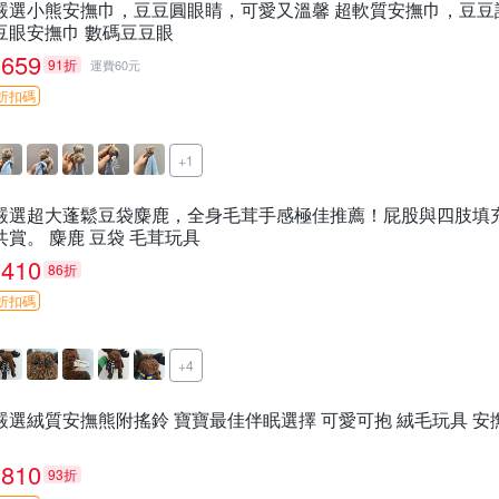
嚴選小熊安撫巾，豆豆圓眼睛，可愛又溫馨 超軟質安撫巾，豆豆
豆眼安撫巾 數碼豆豆眼
659
91折
運費60元
折扣碼
+1
嚴選超大蓬鬆豆袋麋鹿，全身毛茸手感極佳推薦！屁股與四肢填
共賞。 麋鹿 豆袋 毛茸玩具
410
86折
折扣碼
+4
嚴選絨質安撫熊附搖鈴 寶寶最佳伴眠選擇 可愛可抱 絨毛玩具 安
810
93折