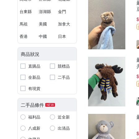
台東縣
澎湖縣
金門
$
馬祖
美國
加拿大
香港
中國
日本
商品狀況
直購品
競標品
$
全新品
二手品
有現貨
二手品條件
NEW
福利品
近全新
八成新
出清品
$