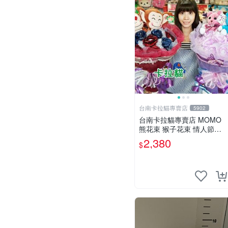
台南卡拉貓專賣店
5902
台南卡拉貓專賣店 MOMO
熊花束 猴子花束 情人節禮
物 二選一 可繡字 可今天寄
2,380
$
明天到