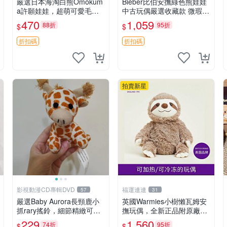
嚴選日本海淘白熊Omokum
Bieber比伯安撫綠色熊娃娃
a許願娃娃，超萌可愛毛絨
中古玩偶嚴選收藏款 微瑕輕
公仔推薦收藏 白熊 Omoku
度使用 Bieber綠熊娃娃 中
470
1,059
88折
95折
$
$
ma 毛絨玩具 偽裝娃娃 玩具
古玩偶 微瑕
擺飾
折扣碼
折扣碼
拍賣新星
影視動漫CD專輯DVD
福運連連
57
31
嚴選Baby Aurora長頸鹿小
英國Warmies小樹懶瓦姆安
抓rary搖鈴，細節精緻可聆
撫玩偶，全新正品附原廠吊
聽清脆鈴音 軟萌可愛 定制
牌與防塵袋，內藏薰衣草可
229
1,560
74折
95折
$
$