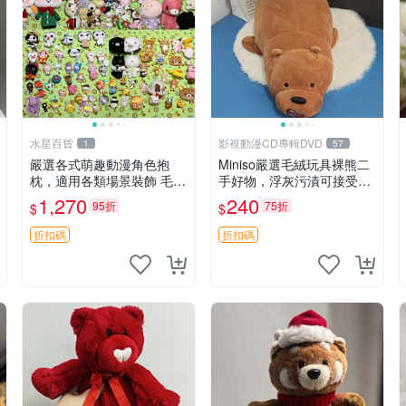
水星百貨
影視動漫CD專輯DVD
1
57
嚴選各式萌趣動漫角色抱
Miniso嚴選毛絨玩具裸熊二
枕，適用各類場景裝飾 毛絨
手好物，浮灰污漬可接受。
玩具、卡通抱枕、趣味玩偶
請詳閱照片再下單，售出不
1,270
240
95折
75折
$
$
退不換。全新品相收藏推
薦。 裸熊 毛絨玩具 收藏
折扣碼
折扣碼