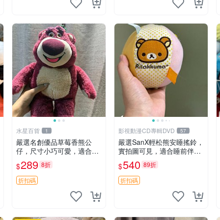
水星百貨
影視動漫CD專輯DVD
1
57
嚴選名創優品草莓香熊公
嚴選SanX輕松熊安睡搖鈴，
仔，尺寸小巧可愛，適合收
實拍圖可見，適合睡前伴
藏賞玩 30cm 玩具 公仔 草
侶， Picks安撫好物 0325
289
540
8折
89折
$
$
莓熊
懸吊 電腦
折扣碼
折扣碼