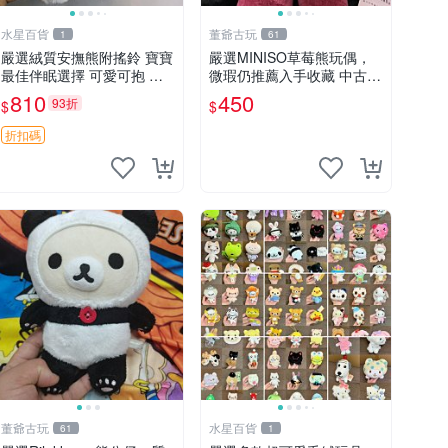
水星百貨
董爺古玩
1
61
嚴選絨質安撫熊附搖鈴 寶寶
嚴選MINISO草莓熊玩偶，
最佳伴眠選擇 可愛可抱 絨
微瑕仍推薦入手收藏 中古 M
毛玩具 安撫熊 嬰兒用
INISO 草莓熊 玩具 收藏
810
450
93折
$
$
折扣碼
董爺古玩
水星百貨
61
1