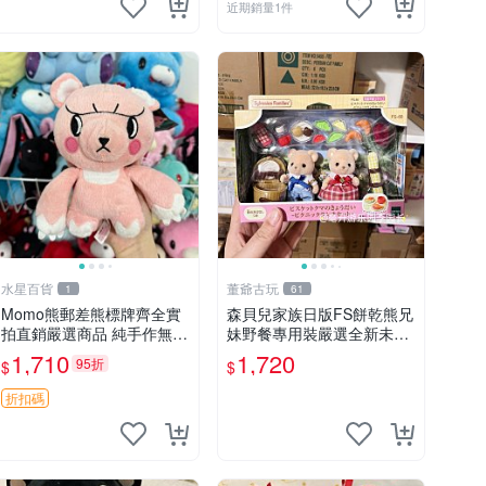
近期銷量1件
水星百貨
董爺古玩
1
61
Momo熊郵差熊標牌齊全實
森貝兒家族日版FS餅乾熊兄
拍直銷嚴選商品 純手作無修
妹野餐專用裝嚴選全新未開
圖可收藏 郵差熊 Momo熊
封，包含兩組大童款紙盒
1,710
1,720
95折
$
$
標牌 商品
裝，適合收藏與分享。 餅乾
熊兄妹、野餐、收藏
折扣碼