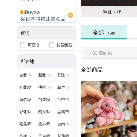
遊戲卡牌
全部
運送
(168)
可面交
跨國運送
1 ~ 60 筆結果
所在地
全部商品
台北市
新北市
基隆市
宜蘭縣
桃園市
新竹市
新竹縣
苗栗縣
台中市
彰化縣
南投縣
嘉義市
嘉義縣
雲林縣
台南市
高雄市
屏東縣
花蓮縣