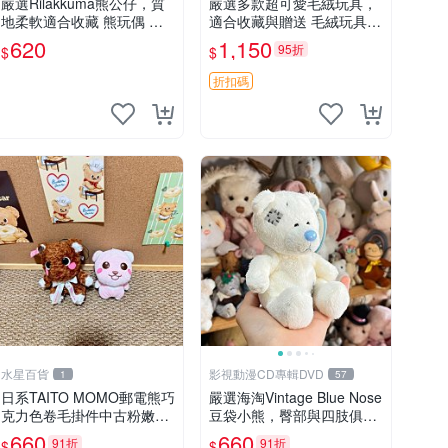
嚴選Rilakkuma熊公仔，質
嚴選多款超可愛毛絨玩具，
地柔軟適合收藏 熊玩偶 柔
適合收藏與贈送 毛絨玩具、
軟 公仔 收藏
抱枕、公仔
620
1,150
95折
$
$
折扣碼
水星百貨
影視動漫CD專輯DVD
1
57
日系TAITO MOMO郵電熊巧
嚴選海淘Vintage Blue Nose
克力色卷毛掛件中古粉嫩玩
豆袋小熊，臀部與四肢俱
偶微瑕推薦 postpet momo
全，坐高11公分，附原盒與
660
660
91折
91折
$
$