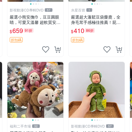
影視動漫CD專輯DVD
水星百貨
57
1
嚴選小熊安撫巾，豆豆圓眼
嚴選超大蓬鬆豆袋麋鹿，全
睛，可愛又溫馨 超軟質安撫
身毛茸手感極佳推薦！屁股
巾，豆豆設計，哄睡好幫手
與四肢填充均勻，適合收藏
659
410
91折
86折
$
$
約克豆豆眼安撫巾 數碼豆豆
與孩童共賞。 麋鹿 豆袋 毛
眼
茸玩具
折扣碼
折扣碼
福和二手市場
影視動漫CD專輯DVD
32
57