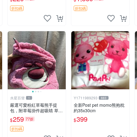
紀念 金屬搖鈴 新手媽咪推
加熱，適合各個年齡層，冷
薦 長頸鹿 抓rary 搖鈴
暖兩用享受抱抱樂趣，不容
折扣碼
折扣碼
錯過嚴選好物 溫暖 冷感
水星百貨
Y1711989293
1
883
嚴選可愛粉紅草莓熊手提
全新Post pet momo熊抱枕
包，附草莓掛件超吸睛 草莓
約35x30cm
熊手提包 草莓掛件 可愛port
259
399
77折
$
$
unese
折扣碼