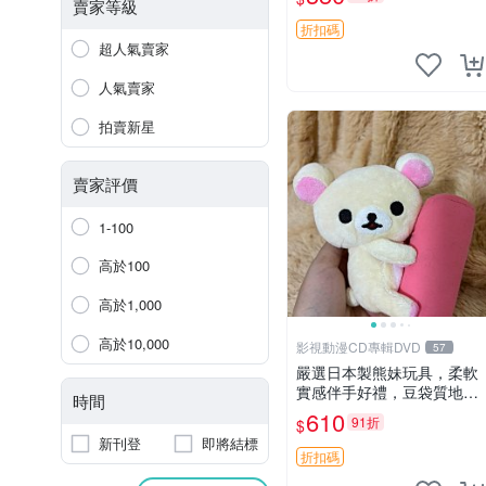
賣家等級
折扣碼
超人氣賣家
人氣賣家
拍賣新星
賣家評價
1-100
高於100
高於1,000
高於10,000
影視動漫CD專輯DVD
57
嚴選日本製熊妹玩具，柔軟
實感伴手好禮，豆袋質地手
時間
感佳，抱枕小熊 recom 推薦
610
91折
$
白色豆袋 玩具
新刊登
即將結標
折扣碼