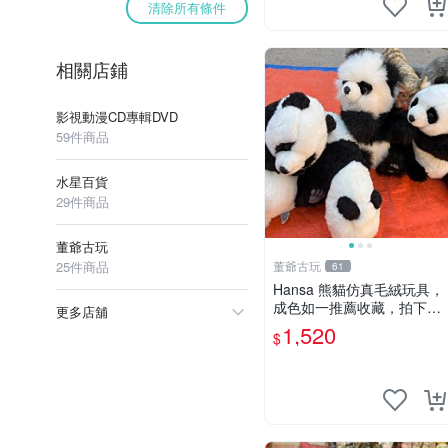
清除所有條件
相關店鋪
影視動漫CD專輯DVD
59件商品
水星百貨
29件商品
董爺古玩
25件商品
董爺古玩
61
Hansa 熊貓仿真毛絨玩具，
成色如一推薦收藏，拍下無
更多店舖
疑心 熊貓 毛絨玩具 收藏
1,520
$