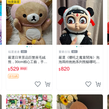
拍賣新星
福運連連
董爺古玩
31
61
嚴選日單景品巨蟹座毛絨
嚴選《哪吒之魔童鬧海》泡
熊，30cm精心工藝，手感
泡瑪特抱抱系列熊貓哪吒搪
軟糯推薦收藏送人 巨蟹座
膠臉毛絨， STATE：如圖顯
529
820
89折
$
$
毛絨玩具 精緻做工
示 哪吒 毛絨公仔 泡泡瑪特
折扣碼