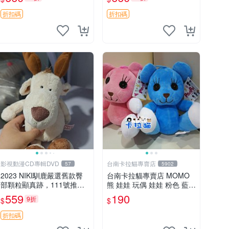
郵電熊 中古玩偶
吊牌收藏。藍鼻子小熊，值
得擁有 玩具 憶熊
折扣碼
折扣碼
影視動漫CD專輯DVD
台南卡拉貓專賣店
57
5902
2023 NIKI馴鹿嚴選舊款臀
台南卡拉貓專賣店 MOMO
部顆粒顯真跡，111號推薦
熊 娃娃 玩偶 娃娃 粉色 藍色
珍藏品 馴鹿 舊款 尾巴顆粒
2色分售
559
190
9折
$
$
折扣碼