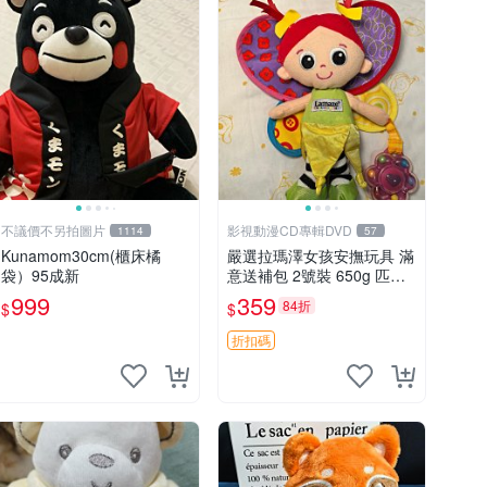
不議價不另拍圖片
影視動漫CD專輯DVD
1114
57
Kunamom30cm(櫃床橘
嚴選拉瑪澤女孩安撫玩具 滿
袋）95成新
意送補包 2號裝 650g 匹配
嬰幼童舒壓好伴侶 女孩專用
999
359
84折
$
$
安心選擇 安撫玩偶 衝包 玩
具
折扣碼