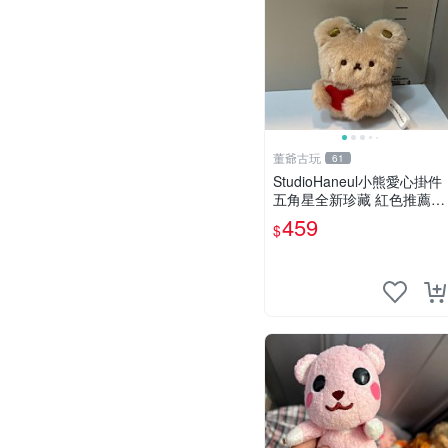
董爺古玩
61
StudioHaneul小熊愛心掛件
五角星全新珍藏 紅色推薦收
藏 玩具掛飾 掛件 新品
459
$