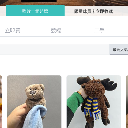
唱片一元起標
限量球員卡立即收藏
立即買
競標
二手
最高人氣