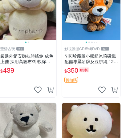
董爺古玩
影視動漫CD專輯DVD
61
57
嚴選外銷安撫枕熊搖鈴 成色
NIKI珍藏版小熊貓冰箱磁鐵
上佳 採用高級布料 軟綿適
配備專屬吊牌及豆綁繩 12c
合收藏 安心選購 安撫枕 熊
m 廢品嚴選 好評推薦 小熊
439
350
83折
$
$
玩具 搖鈴
貓冰箱貼 磁鐵掛件 冰箱飾
品
折扣碼