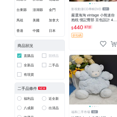
影視動漫CD專輯DVD
台東縣
澎湖縣
金門
57
嚴選海淘 vintage 小熊迷你
抱枕 憶記臀部 豆包設計 4c
馬祖
美國
加拿大
m 高 推薦收藏 迷你豆包小
440
87折
$
熊、高臀部、豆袋抱枕
香港
中國
日本
折扣碼
商品狀況
直購品
競標品
全新品
二手品
有現貨
二手品條件
NEW
福利品
近全新
八成新
出清品
福和二手市場
32