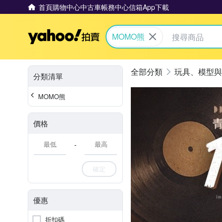
首頁
購物中心
中古車
帳務中心
信箱
App下載
Yahoo拍賣
MOMO熊
玩具、模型與
分類清單
MOMO熊
價格
-
確定
優惠
折扣碼