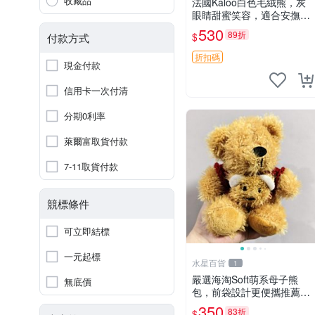
收藏品
法國Kaloo白色毛絨熊，灰
眼睛甜蜜笑容，適合安撫逗
趣可愛，柔軟面料手感佳。
530
89折
$
付款方式
14 白色安撫熊 毛絨玩具 寶
寶逗樂具
折扣碼
現金付款
信用卡一次付清
分期0利率
萊爾富取貨付款
7-11取貨付款
競標條件
可立即結標
一元起標
水星百貨
1
嚴選海淘Soft萌系母子熊
無底價
包，前袋設計更便攜推薦收
藏 母子熊 軟綿綿 包包
350
83折
$