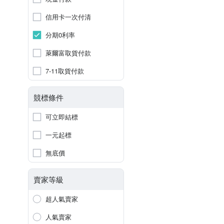
信用卡一次付清
分期0利率
萊爾富取貨付款
7-11取貨付款
競標條件
可立即結標
一元起標
無底價
賣家等級
超人氣賣家
人氣賣家