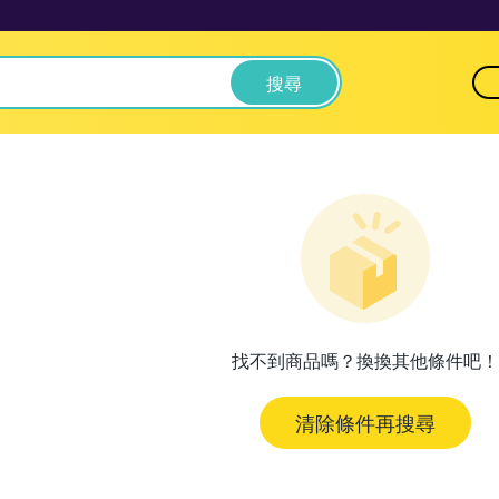
搜尋
找不到商品嗎？換換其他條件吧！
清除條件再搜尋