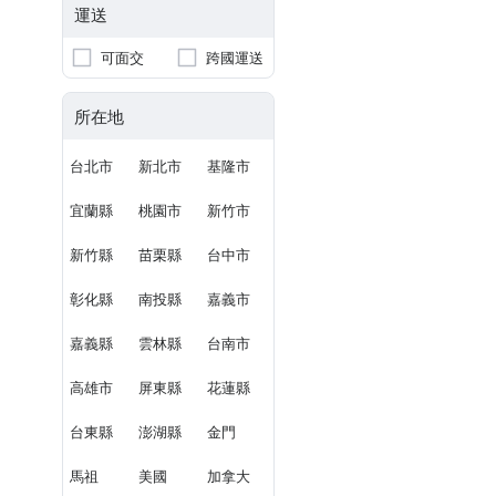
運送
可面交
跨國運送
所在地
台北市
新北市
基隆市
宜蘭縣
桃園市
新竹市
新竹縣
苗栗縣
台中市
彰化縣
南投縣
嘉義市
嘉義縣
雲林縣
台南市
高雄市
屏東縣
花蓮縣
台東縣
澎湖縣
金門
馬祖
美國
加拿大