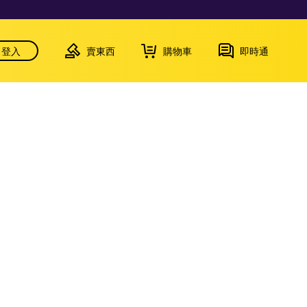
登入
賣東西
購物車
即時通