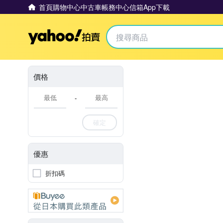
首頁
購物中心
中古車
帳務中心
信箱
App下載
Yahoo拍賣
價格
-
確定
優惠
折扣碼