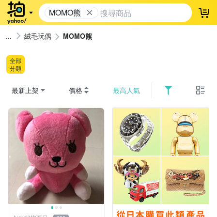
MOMO熊
登
絨毛玩偶
MOMO熊
全部
分類
最新上架
價格
最高人氣