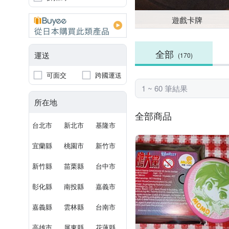
遊戲卡牌
全部
運送
(170)
可面交
跨國運送
1 ~ 60 筆結果
所在地
全部商品
台北市
新北市
基隆市
宜蘭縣
桃園市
新竹市
新竹縣
苗栗縣
台中市
彰化縣
南投縣
嘉義市
嘉義縣
雲林縣
台南市
高雄市
屏東縣
花蓮縣