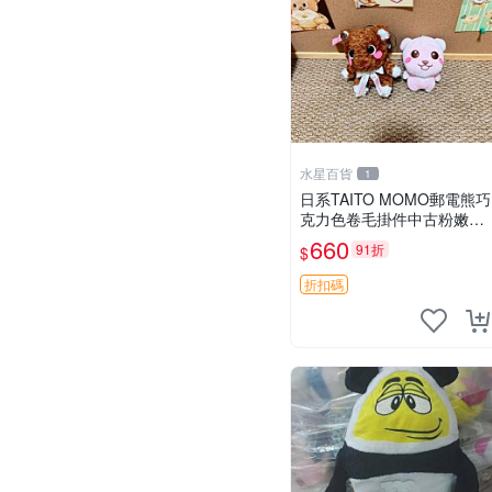
水星百貨
1
日系TAITO MOMO郵電熊巧
克力色卷毛掛件中古粉嫩玩
偶微瑕推薦 postpet momo
660
91折
$
郵電熊 中古玩偶
折扣碼