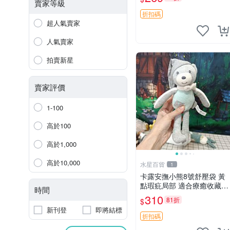
絨包 超大容量
賣家等級
折扣碼
超人氣賣家
人氣賣家
拍賣新星
賣家評價
1-100
高於100
高於1,000
高於10,000
水星百貨
1
卡露安撫小熊8號舒壓袋 黃
點瑕疪局部 適合療癒收藏
時間
撫慰身心 美肌養護 放鬆好
310
81折
$
物
新刊登
即將結標
折扣碼