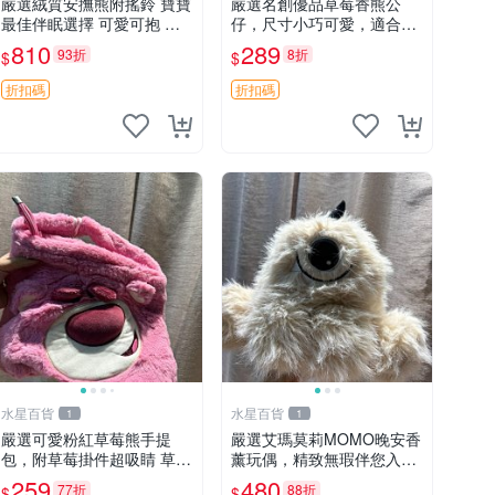
嚴選絨質安撫熊附搖鈴 寶寶
嚴選名創優品草莓香熊公
最佳伴眠選擇 可愛可抱 絨
仔，尺寸小巧可愛，適合收
毛玩具 安撫熊 嬰兒用
藏賞玩 30cm 玩具 公仔 草
810
289
93折
8折
$
$
莓熊
折扣碼
折扣碼
水星百貨
水星百貨
1
1
嚴選可愛粉紅草莓熊手提
嚴選艾瑪莫莉MOMO晚安香
包，附草莓掛件超吸睛 草莓
薰玩偶，精致無瑕伴您入眠
熊手提包 草莓掛件 可愛port
晚安精靈 香薰玩具 玩偶收
259
480
77折
88折
$
$