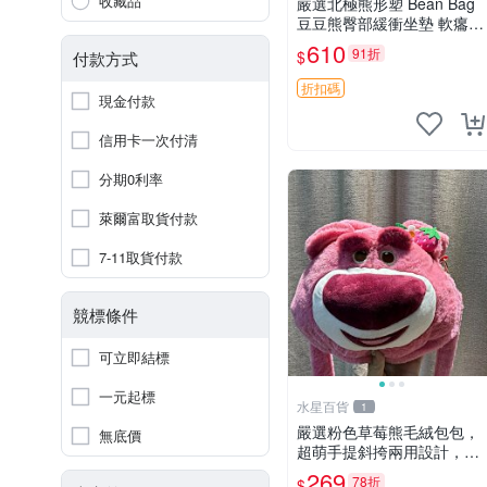
收藏品
嚴選北極熊形塑 Bean Bag
豆豆熊臀部緩衝坐墊 軟癟癟
舒壓設計 保暖又實用 適合
610
91折
$
付款方式
久坐放松 推薦居家使用 RU
SS系列 豆豆熊屁屁坐墊 3D
折扣碼
現金付款
顆粒結構
信用卡一次付清
分期0利率
萊爾富取貨付款
7-11取貨付款
競標條件
可立即結標
一元起標
水星百貨
1
嚴選粉色草莓熊毛絨包包，
無底價
超萌手提斜挎兩用設計，成
色上佳容量大 粉紅草莓 毛
269
78折
$