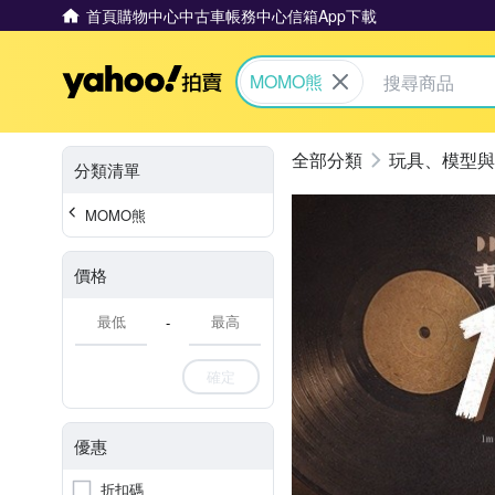
首頁
購物中心
中古車
帳務中心
信箱
App下載
Yahoo拍賣
MOMO熊
玩具、模型與
分類清單
MOMO熊
價格
-
確定
優惠
折扣碼