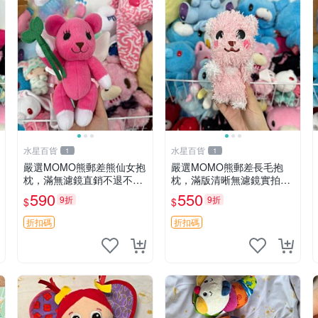
水星百貨
水星百貨
1
1
嚴選MOMO熊郵差熊仙女抱
嚴選MOMO熊郵差長毛抱
枕，滿無濾鏡直銷不退不換
枕，滿版清晰無濾鏡實拍直
經典造型可愛必備 紅薯啵啵
銷。每周新品到貨，不容錯
590
550
9折
9折
$
$
間抱枕 抱枕 時尚
過！ 郵差熊 長毛 抱枕
折扣碼
折扣碼