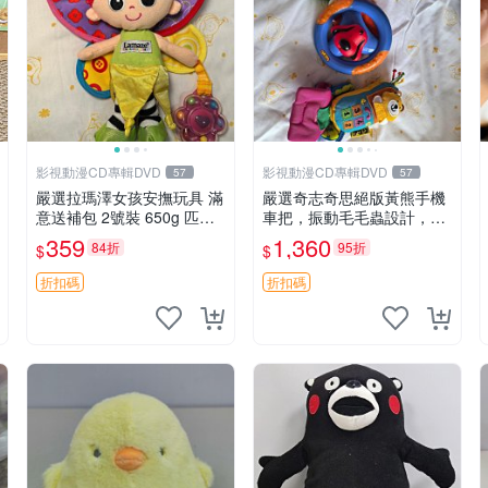
影視動漫CD專輯DVD
影視動漫CD專輯DVD
57
57
嚴選拉瑪澤女孩安撫玩具 滿
嚴選奇志奇思絕版黃熊手機
意送補包 2號裝 650g 匹配
車把，振動毛毛蟲設計，直
嬰幼童舒壓好伴侶 女孩專用
SALE 售不退不換 毛毛蟲 手
359
1,360
84折
95折
$
$
安心選擇 安撫玩偶 衝包 玩
機 車把
具
折扣碼
折扣碼