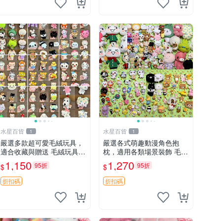
水星百貨
水星百貨
1
1
嚴選多款超可愛毛絨玩具，
嚴選各式萌趣動漫角色抱
適合收藏與贈送 毛絨玩具、
枕，適用各類場景裝飾 毛絨
抱枕、公仔
玩具、卡通抱枕、趣味玩偶
1,150
1,270
95折
95折
$
$
折扣碼
折扣碼