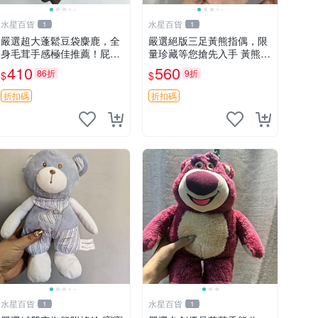
水星百貨
水星百貨
1
1
嚴選超大蓬鬆豆袋麋鹿，全
嚴選絕版三足黃熊指偶，限
身毛茸手感極佳推薦！屁股
量珍藏等您搶先入手 黃熊
與四肢填充均勻，適合收藏
指偶 珍藏品
410
560
86折
9折
$
$
與孩童共賞。 麋鹿 豆袋 毛
茸玩具
折扣碼
折扣碼
水星百貨
水星百貨
1
1