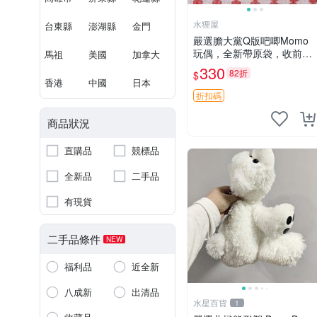
水狸屋
台東縣
澎湖縣
金門
嚴選膽大黨Q版吧唧Momo
玩偶，全新帶原袋，收前請
馬祖
美國
加拿大
詳讀收物須知。非偏遠地區
330
82折
$
同城可取。 膽大黨 Q版 陳
香港
中國
日本
冠希 妙Q玩偶
折扣碼
商品狀況
直購品
競標品
全新品
二手品
有現貨
二手品條件
NEW
福利品
近全新
八成新
出清品
水星百貨
1