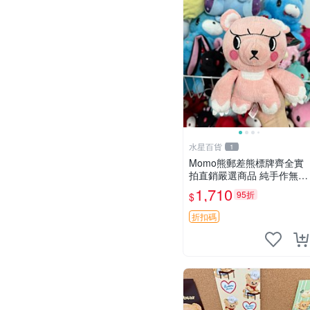
水星百貨
1
Momo熊郵差熊標牌齊全實
拍直銷嚴選商品 純手作無修
圖可收藏 郵差熊 Momo熊
1,710
95折
$
標牌 商品
折扣碼