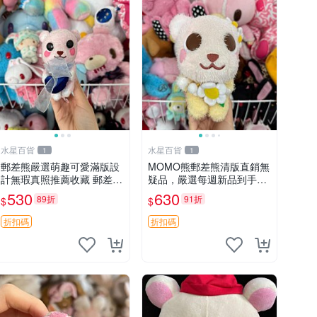
水星百貨
水星百貨
1
1
郵差熊嚴選萌趣可愛滿版設
MOMO熊郵差熊清版直銷無
計無瑕真照推薦收藏 郵差熊
疑品，嚴選每週新品到手。
熊抱枕 紅薯啵啵間
紅薯啵啵鮮果間 郵差熊 清
530
630
89折
91折
$
$
版 紅薯啵啵間
折扣碼
折扣碼