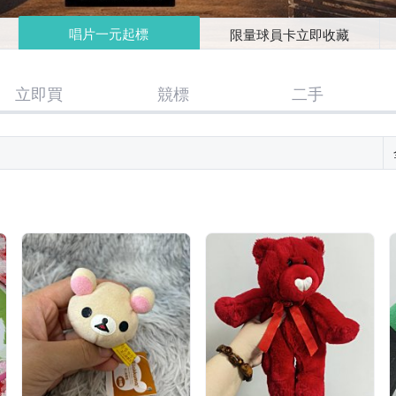
唱片一元起標
限量球員卡立即收藏
立即買
競標
二手