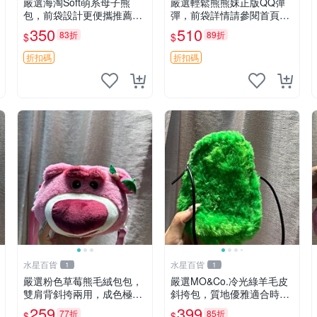
嚴選海淘Soft萌系母子熊
嚴選輕鬆熊熊妹正版QQ彈
包，前袋設計更便攜推薦收
彈，前袋詳情請參閱首頁置
藏 母子熊 軟綿綿 包包
頂說明適合收藏 QQ彈彈 正
350
510
83折
89折
$
$
版 熊熊妹
折扣碼
折扣碼
水星百貨
水星百貨
1
1
嚴選粉色草莓熊毛絨包包，
嚴選MO&Co.冷光綠羊毛皮
雙肩背斜挎兩用，成色極佳
斜挎包，質地優雅適合時尚
精準關鍵詞：草莓熊 包包
穿搭 冷光綠 皮包 斜挎包
259
399
77折
85折
$
$