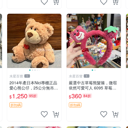
水星百貨
水星百貨
1
1
2014年產日本Nici專櫃正品
嚴選中古草莓熊髮箍，微瑕
愛心熊公仔，25公分無吊牌
依然可愛可人 6095 草莓熊
全新 愛心熊 公仔 熊抱玩偶
頭飾 中古髮圈 熊寶 寶寶 娃
1,250
360
95折
84折
$
$
娃熊髮箍 中古收藏 玩具髮
夾
折扣碼
折扣碼