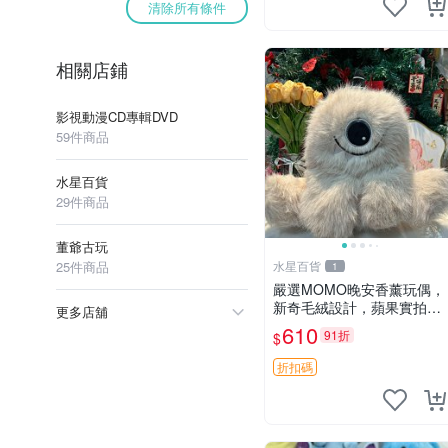
清除所有條件
相關店鋪
影視動漫CD專輯DVD
59件商品
水星百貨
29件商品
董爺古玩
25件商品
水星百貨
1
嚴選MOMO晚安香薰玩偶，
新奇毛絨設計，蘋果實拍展
更多店舖
示，成色極佳 晚安香薰 馮
610
91折
$
娃娃 毛絨玩偶
折扣碼