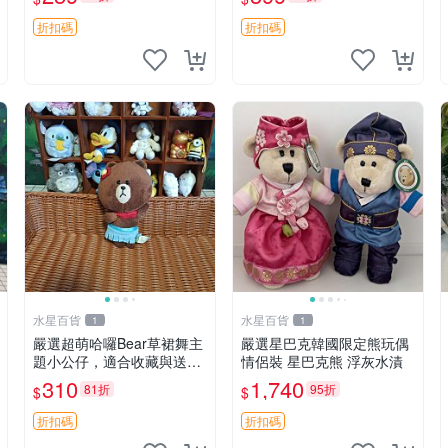
毛絨
折扣碼
折扣碼
水星百貨
水星百貨
1
1
嚴選超萌哈囉Bear草裙舞主
嚴選星巴克韓國限定熊玩偶
題小公仔，適合收藏與送禮
情侶裝 星巴克熊 浮灰水漬
100 克 哈囉Bear 草裙舞
310
1,740
81折
95折
$
$
折扣碼
折扣碼