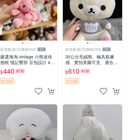
影視動漫CD專輯DVD
影視動漫CD專輯DVD
57
57
嚴選海淘 vintage 小熊迷你
30公分毛絨熊、極具親膚
抱枕 憶記臀部 豆包設計 4c
感、實拍美圖可見、適合送
m 高 推薦收藏 迷你豆包小
禮收藏 毛絨熊 送禮 熊抱
440
610
87折
91折
$
$
熊、高臀部、豆袋抱枕
折扣碼
折扣碼