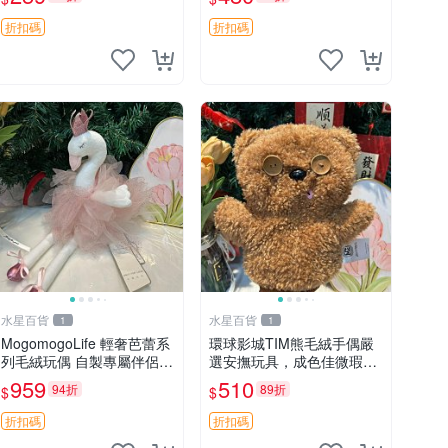
unese
藏
折扣碼
折扣碼
水星百貨
水星百貨
1
1
MogomogoLife 輕奢芭蕾系
環球影城TIM熊毛絨手偶嚴
列毛絨玩偶 自製專屬伴侶
選安撫玩具，成色佳微瑕
帶標牌全新成色 芭蕾系列
疵，贈小禮物超值優惠 TIM
959
510
94折
89折
$
$
毛絨玩偶 安撫玩具 新款上
熊 毛絨手偶 安撫 toy 嚴選
架
折扣碼
折扣碼