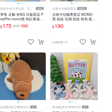
彩虹牛的日本玩具，可7
台南卡拉貓專賣店
825
5902
取付
單售 企鵝 有NG 日版景品 P
台南卡拉貓專賣店 MOMO
ostPet momo熊 粉紅泰迪熊
熊 娃娃 玩偶 娃娃 粉色 藍色
娃娃 布偶 手指頭 娃娃
2色分售
175
190
$300
59折
$
$
近期銷量1件
影視動漫CD專輯DVD
影視動漫CD專輯DVD
57
57