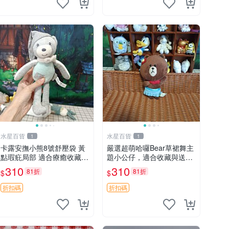
水星百貨
水星百貨
1
1
卡露安撫小熊8號舒壓袋 黃
嚴選超萌哈囉Bear草裙舞主
點瑕疪局部 適合療癒收藏
題小公仔，適合收藏與送禮
撫慰身心 美肌養護 放鬆好
100 克 哈囉Bear 草裙舞
310
310
81折
81折
$
$
物
折扣碼
折扣碼