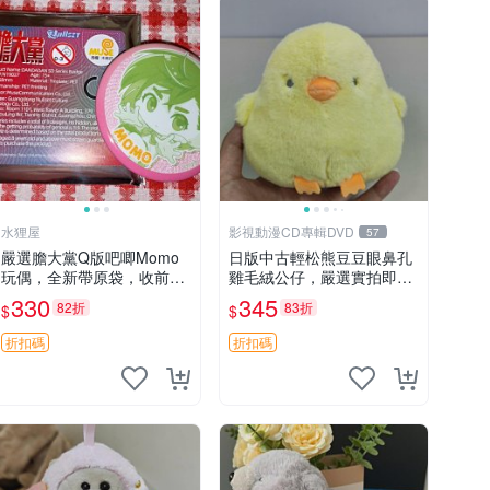
水狸屋
影視動漫CD專輯DVD
57
嚴選膽大黨Q版吧唧Momo
日版中古輕松熊豆豆眼鼻孔
玩偶，全新帶原袋，收前請
雞毛絨公仔，嚴選實拍即視
詳讀收物須知。非偏遠地區
粉絲必買 公仔紙箱氣泡膜精
330
345
82折
83折
$
$
同城可取。 膽大黨 Q版 陳
心包裝快速發貨 輕松熊 公
冠希 妙Q玩偶
仔 雞毛絨
折扣碼
折扣碼