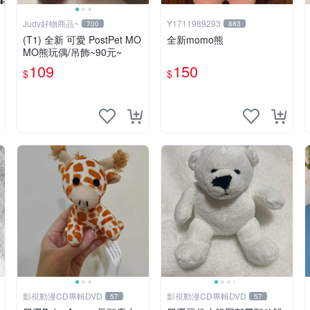
Judy好物商品~
Y1711989293
700
883
(T1) 全新 可愛 PostPet MO
全新momo熊
MO熊玩偶/吊飾~90元~
109
150
$
$
影視動漫CD專輯DVD
影視動漫CD專輯DVD
57
57