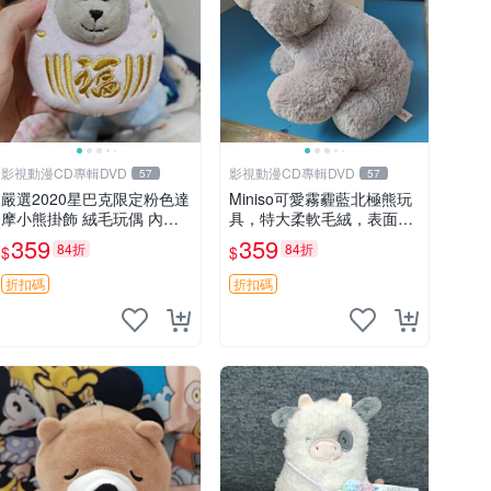
影視動漫CD專輯DVD
影視動漫CD專輯DVD
57
57
嚴選2020星巴克限定粉色達
Miniso可愛霧霾藍北極熊玩
摩小熊掛飾 絨毛玩偶 內裡
具，特大柔軟毛絨，表面稍
小熊 可愛 御用伴侶 默認微
有使用痕跡，適合居家擺放
359
359
84折
84折
$
$
暇 售後自理 小熊掛飾 星巴
23CM 毛絨玩具 北極熊 魯
克 限量版
班熊
折扣碼
折扣碼