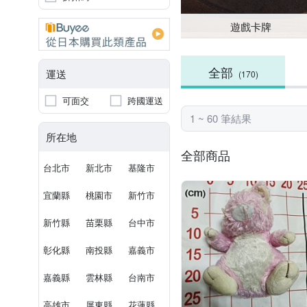
遊戲卡牌
全部
運送
(170)
可面交
跨國運送
1 ~ 60 筆結果
所在地
全部商品
台北市
新北市
基隆市
宜蘭縣
桃園市
新竹市
新竹縣
苗栗縣
台中市
彰化縣
南投縣
嘉義市
嘉義縣
雲林縣
台南市
高雄市
屏東縣
花蓮縣