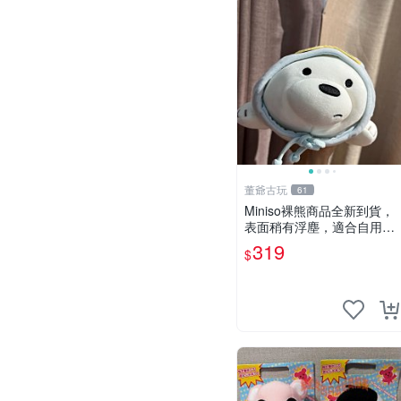
董爺古玩
61
Miniso裸熊商品全新到貨，
表面稍有浮塵，適合自用收
藏嚴選款。 裸熊 商品 裸熊
319
$
玩偶