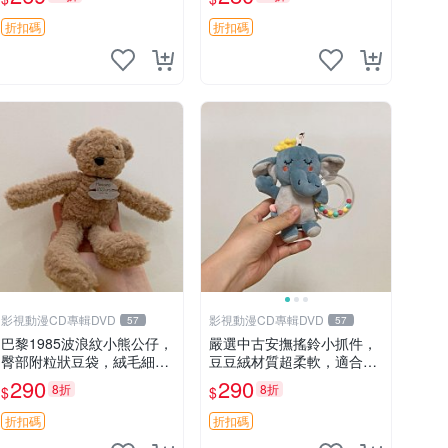
絨包 超大容量
購不停！ 點點玩偶 歡樂谷
肚子帶顆粒
折扣碼
折扣碼
影視動漫CD專輯DVD
影視動漫CD專輯DVD
57
57
巴黎1985波浪紋小熊公仔，
嚴選中古安撫搖鈴小抓件，
臀部附粒狀豆袋，絨毛細膩
豆豆絨材質超柔軟，適合新
臉部可愛，中古嚴選推薦 小
生寶寶緩解焦慮 (安撫玩具
290
290
8折
8折
$
$
熊 公仔 豆袋
寶寶用品 抱枕)
折扣碼
折扣碼