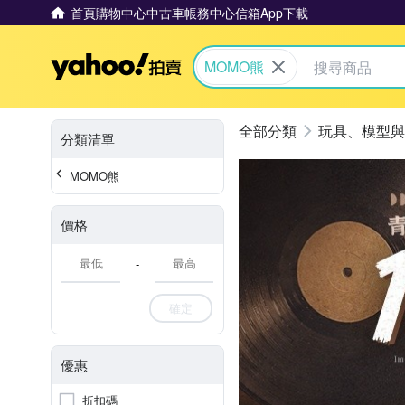
首頁
購物中心
中古車
帳務中心
信箱
App下載
Yahoo拍賣
MOMO熊
玩具、模型與
分類清單
MOMO熊
價格
-
確定
優惠
折扣碼