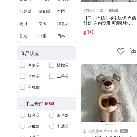
Y2067503817
台東縣
澎湖縣
金門
167
【二手衣櫃】絨毛玩偶 布偶
娃娃 狗狗專用 可愛動物系
馬祖
美國
加拿大
列 耐咬耐磨玩具 玩偶 粉紅
10
$
熊寵物玩具 1120929
香港
中國
日本
商品狀況
直購品
競標品
全新品
二手品
有現貨
二手品條件
NEW
福利品
近全新
八成新
出清品
影視動漫CD專輯DVD
57