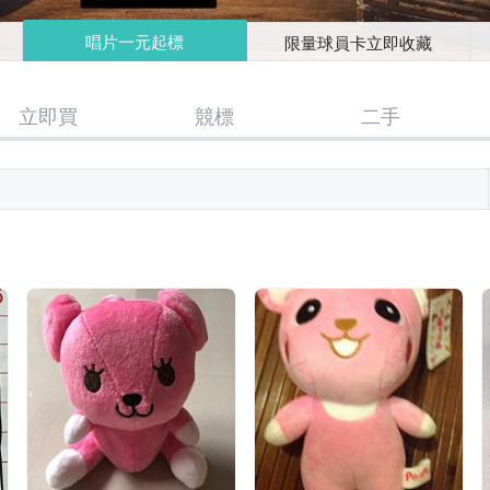
唱片一元起標
限量球員卡立即收藏
立即買
競標
二手