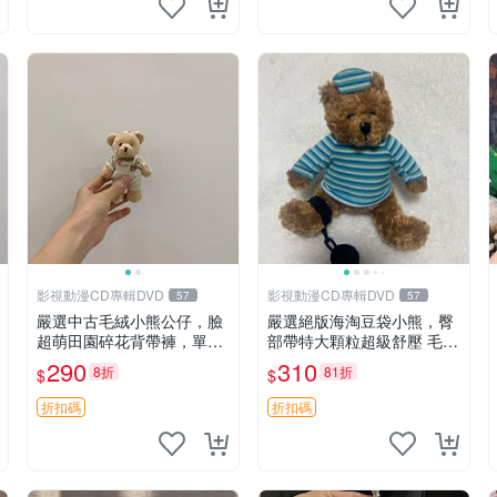
影視動漫CD專輯DVD
影視動漫CD專輯DVD
57
57
嚴選中古毛絨小熊公仔，臉
嚴選絕版海淘豆袋小熊，臀
超萌田園碎花背帶褲，單只
部帶特大顆粒超級舒壓 毛毛
實拍展示 中古、毛絨玩具、
摸起來格外順滑適合收藏 10
290
310
8折
81折
$
$
玩偶
0%棉質 豆袋枕 豆袋、抱
枕、小熊
折扣碼
折扣碼