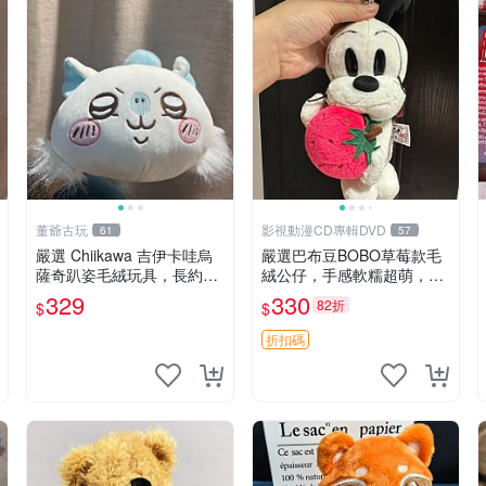
董爺古玩
影視動漫CD專輯DVD
61
57
嚴選 Chiikawa 吉伊卡哇烏
嚴選巴布豆BOBO草莓款毛
薩奇趴姿毛絨玩具，長約30
絨公仔，手感軟糯超萌，成
cm，質地超軟適合收藏 烏
色優良適合作為收藏品或包
329
330
82折
$
$
薩奇 Chiikawa 毛絨 超軟
包配飾。可視頻確認詳情。
巴布豆 BOBO 草莓 毛絨公
折扣碼
仔 收藏 包配飾