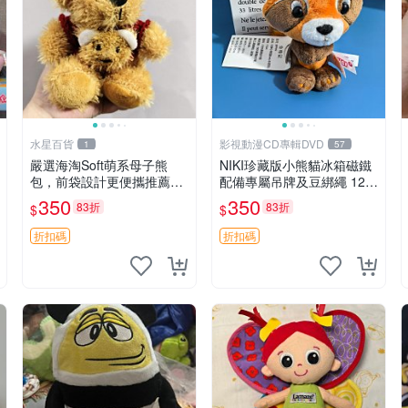
水星百貨
影視動漫CD專輯DVD
1
57
嚴選海淘Soft萌系母子熊
NIKI珍藏版小熊貓冰箱磁鐵
包，前袋設計更便攜推薦收
配備專屬吊牌及豆綁繩 12c
藏 母子熊 軟綿綿 包包
m 廢品嚴選 好評推薦 小熊
350
350
83折
83折
$
$
貓冰箱貼 磁鐵掛件 冰箱飾
品
折扣碼
折扣碼