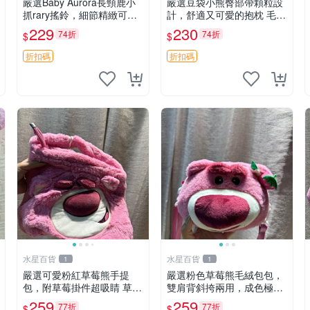
嚴選Baby Aurora長頸鹿小
嚴選豆袋小熊臀部帶顆粒設
抓rary搖鈴，細節精緻可聆
計，舒適又可愛的抱枕 毛絨
聽清脆鈴音 軟萌可愛 定制
抱枕、臀部按摩、坐墊
229
230
74折
74折
$
$
紀念 金屬搖鈴 新手媽咪推
薦 長頸鹿 抓rary 搖鈴
折扣碼
折扣碼
水星百貨
水星百貨
1
1
嚴選可愛粉紅草莓熊手提
嚴選粉色草莓熊毛絨包包，
包，附草莓掛件超吸睛 草莓
雙肩背斜挎兩用，成色極佳
熊手提包 草莓掛件 可愛port
精準關鍵詞：草莓熊 包包
259
259
77折
77折
$
$