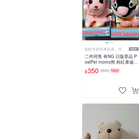
彩虹牛的日本玩具，可7
825
取付
二件同售 有NG 日版景品 P
ostPet momo熊 粉紅泰迪熊
妹妹 comomo 企鵝 娃娃 布
350
$600
59折
$
偶 手指頭 娃娃