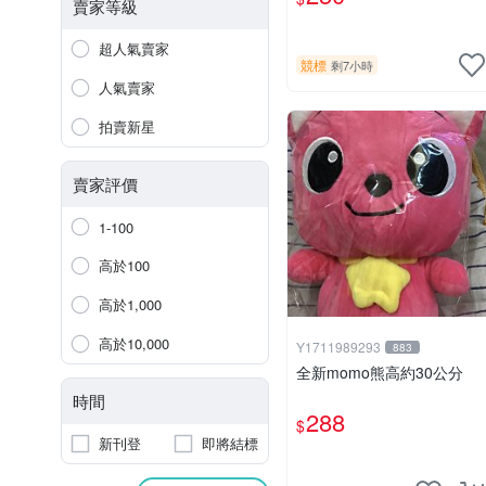
賣家等級
超人氣賣家
競標
剩7小時
人氣賣家
拍賣新星
賣家評價
1-100
高於100
高於1,000
高於10,000
Y1711989293
883
全新momo熊高約30公分
時間
288
$
新刊登
即將結標