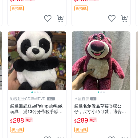
unese
毛絨
折扣碼
折扣碼
影視動漫CD專輯DVD
水星百貨
57
1
嚴選熊貓豆袋Palmpals毛絨
嚴選名創優品草莓香熊公
玩具，滿13公分帶粒手感極
仔，尺寸小巧可愛，適合收
佳，電影主題周邊推薦 熊貓
藏賞玩 30cm 玩具 公仔 草
288
289
8折
8折
$
$
Palmpals 毛絨玩具 豆袋 劇
莓熊
場版周邊
折扣碼
折扣碼