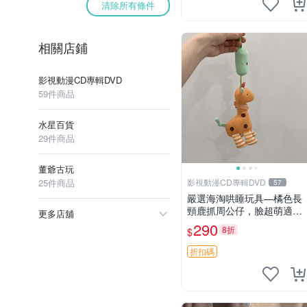
清除所有條件
相關店鋪
影視動漫CD專輯DVD
59件商品
水星百貨
29件商品
董爺古玩
25件商品
影視動漫CD專輯DVD
57
嚴選海淘哄睡玩具—橘色長
頸鹿抓周公仔，臉超萌適合
更多店舖
寶寶陪伴，中古略有使用痕
290
8折
$
跡 橘色 長頸鹿 抓周
折扣碼