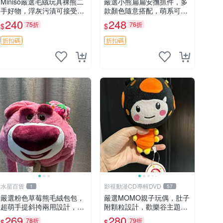
Miniso嚴選毛絨玩具裸熊二
嚴選小熊扁扁安撫抓件，多
手好物，浮灰污漬可接受。
款顏色隨意搭配，萌系可愛
請詳閱照片再下單，售出不
可改掛件 小熊安撫抓件 憶
240
248
75折
76折
$
$
退不換。全新品相收藏推
記 抓繩 孩童掛件
薦。 裸熊 毛絨玩具 收藏
折扣碼
折扣碼
水星百貨
影視動漫CD專輯DVD
1
57
嚴選粉色草莓熊毛絨包包，
嚴選MOMO親子玩偶，肚子
超萌手提斜挎兩用設計，成
附顆粒設計，歡樂谷主題，
色上佳容量大 粉紅草莓 毛
成色清晰可視頻確認。歡樂
269
280
78折
79折
$
$