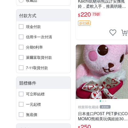
收藏品
Kaichi凱馳萌熊設計安撫搖
鈴，柔軟入手，推薦哄睡好
選擇 熊公仔 安撫玩具 喂食
220
73折
$
付款方式
環
折扣碼
現金付款
信用卡一次付清
分期0利率
萊爾富取貨付款
7-11取貨付款
競標條件
可立即結標
一元起標
桃樂斯收藏鋪
4334
日本進口POST PET夢幻CO
無底價
MOMO熊精美玩偶娃娃30c
m
250
$