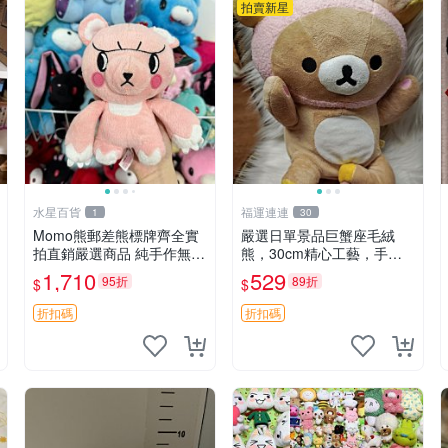
拍賣新星
水星百貨
福運連連
1
30
Momo熊郵差熊標牌齊全實
嚴選日單景品巨蟹座毛絨
拍直銷嚴選商品 純手作無修
熊，30cm精心工藝，手感
圖可收藏 郵差熊 Momo熊
軟糯推薦收藏送人 巨蟹座
1,710
529
95折
89折
$
$
標牌 商品
毛絨玩具 精緻做工
折扣碼
折扣碼