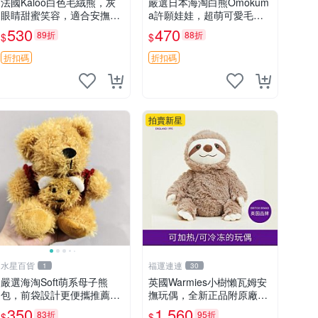
法國Kaloo白色毛絨熊，灰
嚴選日本海淘白熊Omokum
眼睛甜蜜笑容，適合安撫逗
a許願娃娃，超萌可愛毛絨
趣可愛，柔軟面料手感佳。
公仔推薦收藏 白熊 Omoku
530
470
89折
88折
$
$
14 白色安撫熊 毛絨玩具 寶
ma 毛絨玩具 偽裝娃娃 玩具
寶逗樂具
擺飾
折扣碼
折扣碼
拍賣新星
水星百貨
福運連連
1
30
嚴選海淘Soft萌系母子熊
英國Warmies小樹懶瓦姆安
包，前袋設計更便攜推薦收
撫玩偶，全新正品附原廠吊
藏 母子熊 軟綿綿 包包
牌與防塵袋，內藏薰衣草可
350
1,560
83折
95折
$
$