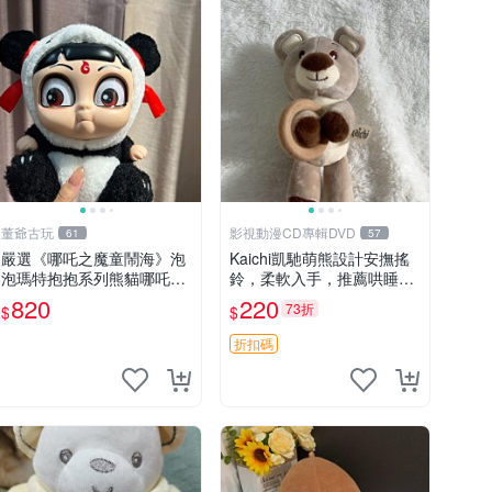
董爺古玩
影視動漫CD專輯DVD
61
57
嚴選《哪吒之魔童鬧海》泡
Kaichi凱馳萌熊設計安撫搖
泡瑪特抱抱系列熊貓哪吒搪
鈴，柔軟入手，推薦哄睡好
膠臉毛絨， STATE：如圖顯
選擇 熊公仔 安撫玩具 喂食
820
220
73折
$
$
示 哪吒 毛絨公仔 泡泡瑪特
環
折扣碼