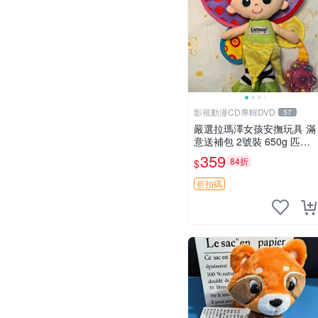
影視動漫CD專輯DVD
57
嚴選拉瑪澤女孩安撫玩具 滿
意送補包 2號裝 650g 匹配
嬰幼童舒壓好伴侶 女孩專用
359
84折
$
安心選擇 安撫玩偶 衝包 玩
具
折扣碼