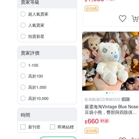
古玩偶 微瑕
賣家等級
折扣碼
超人氣賣家
人氣賣家
拍賣新星
賣家評價
1-100
高於100
高於1,000
高於10,000
影視動漫CD專輯DVD
57
嚴選海淘Vintage Blue Nose
豆袋小熊，臀部與四肢俱
時間
全，坐高11公分，附原盒與
660
91折
$
吊牌收藏。藍鼻子小熊，值
新刊登
即將結標
得擁有 玩具 憶熊
折扣碼