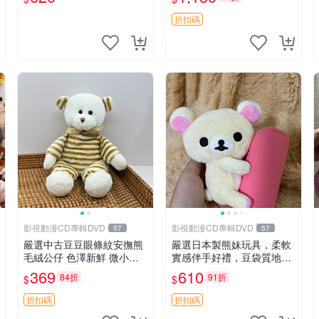
折扣碼
影視動漫CD專輯DVD
影視動漫CD專輯DVD
57
57
嚴選中古豆豆眼條紋安撫熊
嚴選日本製熊妹玩具，柔軟
毛絨公仔 色澤新鮮 微小瑕
實感伴手好禮，豆袋質地手
疵可收藏 中古 安撫熊 條紋
感佳，抱枕小熊 recom 推薦
369
610
84折
91折
$
$
公仔
白色豆袋 玩具
折扣碼
折扣碼