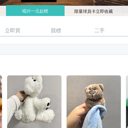
唱片一元起標
限量球員卡立即收藏
立即買
競標
二手