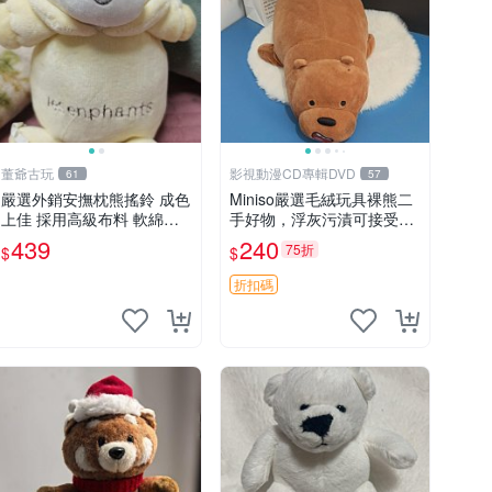
董爺古玩
影視動漫CD專輯DVD
61
57
嚴選外銷安撫枕熊搖鈴 成色
Miniso嚴選毛絨玩具裸熊二
上佳 採用高級布料 軟綿適
手好物，浮灰污漬可接受。
合收藏 安心選購 安撫枕 熊
請詳閱照片再下單，售出不
439
240
75折
$
$
玩具 搖鈴
退不換。全新品相收藏推
薦。 裸熊 毛絨玩具 收藏
折扣碼