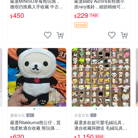
嚴選MINISO草莓熊玩偶，
嚴選Baby Aurora長頸鹿小
微瑕仍推薦入手收藏 中古 M
抓rary搖鈴，細節精緻可聆
INISO 草莓熊 玩具 收藏
聽清脆鈴音 軟萌可愛 定制
450
229
74折
$
$
紀念 金屬搖鈴 新手媽咪推
薦 長頸鹿 抓rary 搖鈴
折扣碼
董爺古玩
水星百貨
61
1
嚴選Rilakkuma熊公仔，質
嚴選多款超可愛毛絨玩具，
地柔軟適合收藏 熊玩偶 柔
適合收藏與贈送 毛絨玩具、
軟 公仔 收藏
抱枕、公仔
620
1,150
95折
$
$