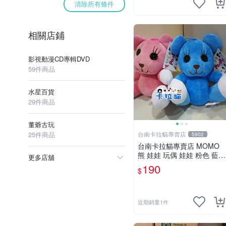
清除所有條件
相關店鋪
影視動漫CD專輯DVD
59件商品
水星百貨
29件商品
董爺古玩
25件商品
台南卡拉貓專賣店
5902
台南卡拉貓專賣店 MOMO
熊 娃娃 玩偶 娃娃 粉色 藍色
更多店舖
2色分售
190
$
近期銷量1件