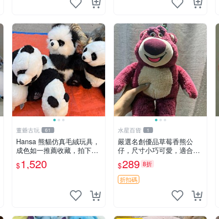
董爺古玩
水星百貨
61
1
Hansa 熊貓仿真毛絨玩具，
嚴選名創優品草莓香熊公
成色如一推薦收藏，拍下無
仔，尺寸小巧可愛，適合收
疑心 熊貓 毛絨玩具 收藏
藏賞玩 30cm 玩具 公仔 草
1,520
289
8折
$
$
莓熊
折扣碼