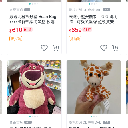
水星百貨
影視動漫CD專輯DVD
1
57
嚴選北極熊形塑 Bean Bag
嚴選小熊安撫巾，豆豆圓眼
豆豆熊臀部緩衝坐墊 軟癟癟
睛，可愛又溫馨 超軟質安撫
舒壓設計 保暖又實用 適合
巾，豆豆設計，哄睡好幫手
610
659
91折
91折
$
$
久坐放松 推薦居家使用 RU
約克豆豆眼安撫巾 數碼豆豆
SS系列 豆豆熊屁屁坐墊 3D
眼
折扣碼
折扣碼
顆粒結構
董爺古玩
影視動漫CD專輯DVD
61
57