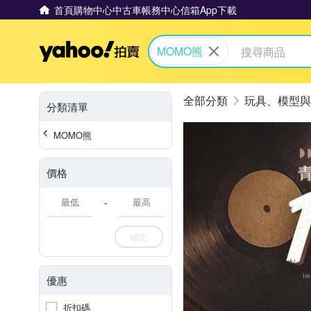
首頁
購物中心
中古車
帳務中心
信箱
App下載
Yahoo拍賣
MOMO熊
玩具、模型與
分類清單
MOMO熊
價格
-
確定
優惠
折扣碼