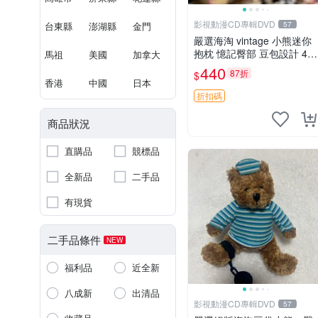
影視動漫CD專輯DVD
台東縣
澎湖縣
金門
57
嚴選海淘 vintage 小熊迷你
抱枕 憶記臀部 豆包設計 4c
馬祖
美國
加拿大
m 高 推薦收藏 迷你豆包小
440
87折
$
熊、高臀部、豆袋抱枕
香港
中國
日本
折扣碼
商品狀況
直購品
競標品
全新品
二手品
有現貨
二手品條件
NEW
福利品
近全新
八成新
出清品
影視動漫CD專輯DVD
57