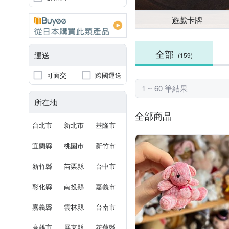
遊戲卡牌
全部
運送
(159)
可面交
跨國運送
1 ~ 60 筆結果
所在地
全部商品
台北市
新北市
基隆市
宜蘭縣
桃園市
新竹市
新竹縣
苗栗縣
台中市
彰化縣
南投縣
嘉義市
嘉義縣
雲林縣
台南市
高雄市
屏東縣
花蓮縣