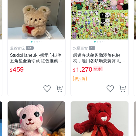
董爺古玩
水星百貨
61
1
StudioHaneul小熊愛心掛件
嚴選各式萌趣動漫角色抱
五角星全新珍藏 紅色推薦收
枕，適用各類場景裝飾 毛絨
藏 玩具掛飾 掛件 新品
玩具、卡通抱枕、趣味玩偶
459
1,270
95折
$
$
折扣碼