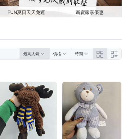
FUN夏日天天免運
新賣家享優惠
最高人氣
價格
時間