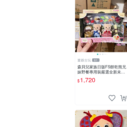
董爺古玩
61
森貝兒家族日版FS餅乾熊兄
妹野餐專用裝嚴選全新未開
封，包含兩組大童款紙盒
1,720
$
裝，適合收藏與分享。 餅乾
熊兄妹、野餐、收藏