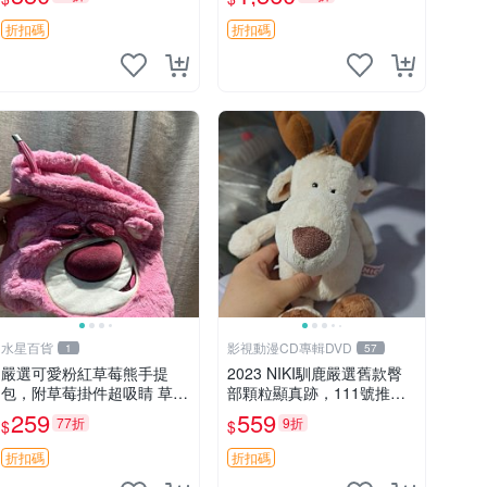
加熱，適合各個年齡層，冷
暖兩用享受抱抱樂趣，不容
折扣碼
折扣碼
錯過嚴選好物 溫暖 冷感
水星百貨
影視動漫CD專輯DVD
1
57
嚴選可愛粉紅草莓熊手提
2023 NIKI馴鹿嚴選舊款臀
包，附草莓掛件超吸睛 草莓
部顆粒顯真跡，111號推薦
熊手提包 草莓掛件 可愛port
珍藏品 馴鹿 舊款 尾巴顆粒
259
559
77折
9折
$
$
unese
折扣碼
折扣碼