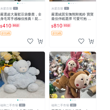
水星百貨
水星百貨
1
1
嚴選超大蓬鬆豆袋麋鹿，全
嚴選絨質安撫熊附搖鈴 寶寶
身毛茸手感極佳推薦！屁股
最佳伴眠選擇 可愛可抱 絨
與四肢填充均勻，適合收藏
毛玩具 安撫熊 嬰兒用
410
810
86折
93折
$
$
與孩童共賞。 麋鹿 豆袋 毛
茸玩具
折扣碼
折扣碼
福和二手市場
福和二手市場
31
31