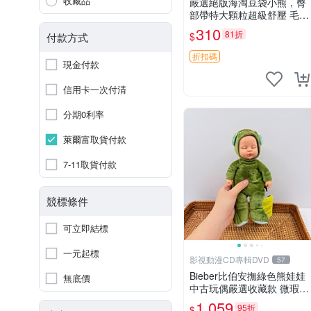
收藏品
嚴選絕版海淘豆袋小熊，臀
部帶特大顆粒超級舒壓 毛毛
摸起來格外順滑適合收藏 10
310
81折
$
付款方式
0%棉質 豆袋枕 豆袋、抱
枕、小熊
折扣碼
現金付款
信用卡一次付清
分期0利率
萊爾富取貨付款
7-11取貨付款
競標條件
可立即結標
一元起標
影視動漫CD專輯DVD
57
Bieber比伯安撫綠色熊娃娃
無底價
中古玩偶嚴選收藏款 微瑕輕
度使用 Bieber綠熊娃娃 中
1,059
95折
$