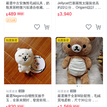
嚴選中古安撫熊毛絨玩具，奶
Jellycat巴塞羅熊太陽裝坐高
瓶黃斑輕微污垢適合收藏。默
約22公分， Origami設計，來
認兩日發貨，全國快遞隨機派
自越南。嚴選 Recommendat
489
3,940
88折
$
$
送。 成色如圖可放心購買，
ion！巴塞羅、 Origami熊、J
輕微瑕疵和臟污不影響使用。
elly
折扣碼
安撫熊 中古玩偶 毛
拍賣新星
拍賣新星
福運連連
福運連連
31
31
嚴選Nagano自嘲熊笑臉手
嚴選幾乎全新M款鬆熊，毛絨
玉，全新未開封，發貨前視頻
質地柔軟，尺寸30公分，做
確認，海南 廣西 貴州 嚴選N
工精緻可愛，適合收藏或贈送
820
1,569
93折
95折