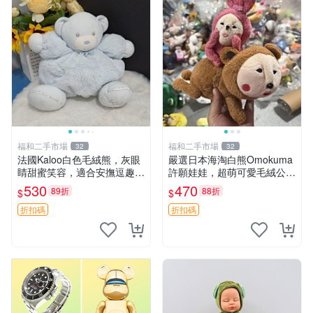
福和二手市場
福和二手市場
32
32
法國Kaloo白色毛絨熊，灰眼
嚴選日本海淘白熊Omokuma
睛甜蜜笑容，適合安撫逗趣可
許願娃娃，超萌可愛毛絨公仔
愛，柔軟面料手感佳。14 白
推薦收藏 白熊 Omokuma 毛
530
470
89折
88折
$
$
色安撫熊 毛絨玩具 寶寶逗樂
絨玩具 偽裝娃娃 玩具擺飾
具
折扣碼
折扣碼