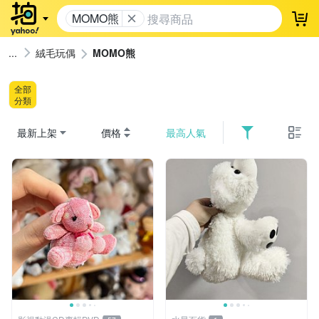
MOMO熊
登
絨毛玩偶
MOMO熊
全部
分類
最新上架
價格
最高人氣