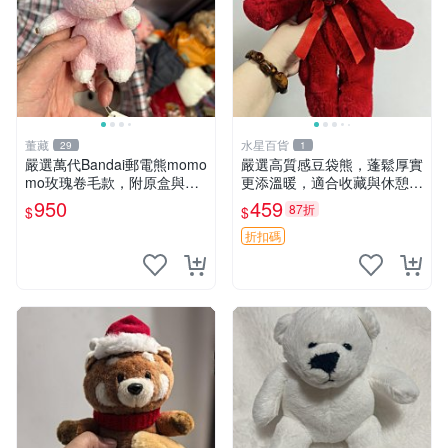
董藏
水星百貨
29
1
嚴選萬代Bandai郵電熊momo
嚴選高質感豆袋熊，蓬鬆厚實
mo玫瑰卷毛款，附原盒與吊
更添溫暖，適合收藏與休憩。
牌，粉嫩可愛入手即柔軟～
前胸填充飽滿，背部亦具優雅
950
459
87折
$
$
玫瑰卷毛 郵電熊 正品
設計。 豆袋熊 保暖 溫柔 蓬
松
折扣碼