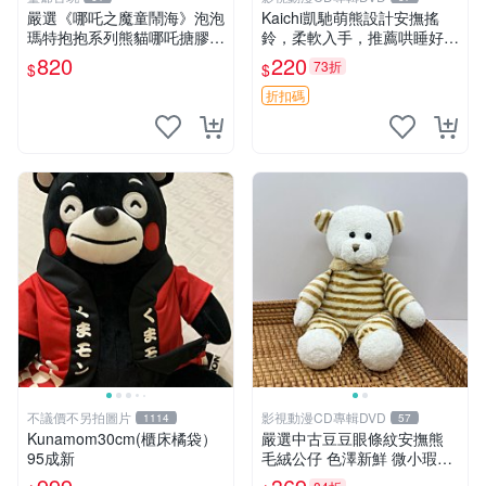
嚴選《哪吒之魔童鬧海》泡泡
Kaichi凱馳萌熊設計安撫搖
瑪特抱抱系列熊貓哪吒搪膠臉
鈴，柔軟入手，推薦哄睡好選
毛絨， STATE：如圖顯示 哪
擇 熊公仔 安撫玩具 喂食環
820
220
73折
$
$
吒 毛絨公仔 泡泡瑪特
折扣碼
不議價不另拍圖片
影視動漫CD專輯DVD
1114
57
Kunamom30cm(櫃床橘袋）
嚴選中古豆豆眼條紋安撫熊
95成新
毛絨公仔 色澤新鮮 微小瑕疵
可收藏 中古 安撫熊 條紋公仔