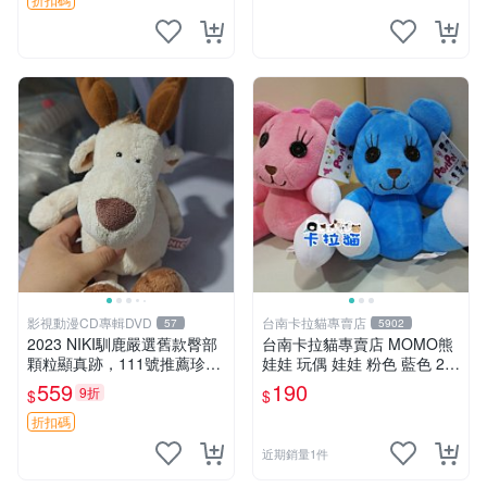
影視動漫CD專輯DVD
台南卡拉貓專賣店
57
5902
2023 NIKI馴鹿嚴選舊款臀部
台南卡拉貓專賣店 MOMO熊
顆粒顯真跡，111號推薦珍藏
娃娃 玩偶 娃娃 粉色 藍色 2色
品 馴鹿 舊款 尾巴顆粒
分售
559
190
9折
$
$
折扣碼
近期銷量1件