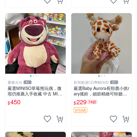
董爺古玩
影視動漫CD專輯DVD
61
57
嚴選MINISO草莓熊玩偶，微
嚴選Baby Aurora長頸鹿小抓r
瑕仍推薦入手收藏 中古 MINI
ary搖鈴，細節精緻可聆聽清
SO 草莓熊 玩具 收藏
脆鈴音 軟萌可愛 定制紀念 金
450
229
74折
$
$
屬搖鈴 新手媽咪推薦 長頸鹿
抓rary 搖鈴
折扣碼