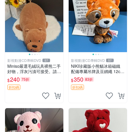
影視動漫CD專輯DVD
影視動漫CD專輯DVD
57
57
Miniso嚴選毛絨玩具裸熊二手
NIKI珍藏版小熊貓冰箱磁鐵
好物，浮灰污漬可接受。請詳
配備專屬吊牌及豆綁繩 12cm
閱照片再下單，售出不退不
廢品嚴選 好評推薦 小熊貓冰
240
350
75折
83折
$
$
換。全新品相收藏推薦。 裸
箱貼 磁鐵掛件 冰箱飾品
熊 毛絨玩具 收藏
折扣碼
折扣碼