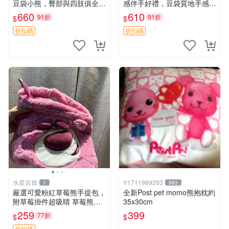
豆袋小熊，臀部與四肢俱全，
感伴手好禮，豆袋質地手感
坐高11公分，附原盒與吊牌
佳，抱枕小熊 recom 推薦 白
660
610
91折
91折
$
$
收藏。藍鼻子小熊，值得擁有
色豆袋 玩具
玩具 憶熊
折扣碼
折扣碼
水星百貨
Y1711989293
1
883
嚴選可愛粉紅草莓熊手提包，
全新Post pet momo熊抱枕約
附草莓掛件超吸睛 草莓熊手
35x30cm
提包 草莓掛件 可愛portunes
259
399
77折
$
$
e
折扣碼