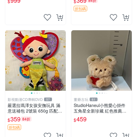
999
369
84折
$
$
折扣碼
影視動漫CD專輯DVD
董爺古玩
57
61
嚴選拉瑪澤女孩安撫玩具 滿
StudioHaneul小熊愛心掛件
意送補包 2號裝 650g 匹配嬰
五角星全新珍藏 紅色推薦收
幼童舒壓好伴侶 女孩專用 安
藏 玩具掛飾 掛件 新品
359
459
84折
$
$
心選擇 安撫玩偶 衝包 玩具
折扣碼