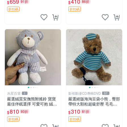
659
410
91折
86折
$
$
約克豆豆眼安撫巾 數碼豆豆
共賞。 麋鹿 豆袋 毛茸玩具
眼
折扣碼
折扣碼
水星百貨
影視動漫CD專輯DVD
1
57
嚴選絨質安撫熊附搖鈴 寶寶
嚴選絕版海淘豆袋小熊，臀部
最佳伴眠選擇 可愛可抱 絨毛
帶特大顆粒超級舒壓 毛毛摸
玩具 安撫熊 嬰兒用
起來格外順滑適合收藏 100%
810
310
93折
81折
$
$
棉質 豆袋枕 豆袋、抱枕、小
熊
折扣碼
折扣碼