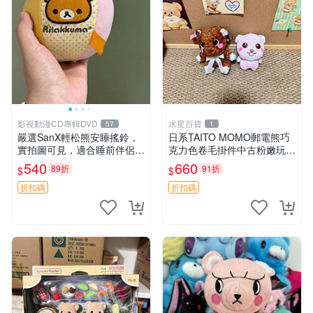
影視動漫CD專輯DVD
水星百貨
57
1
嚴選SanX輕松熊安睡搖鈴，
日系TAITO MOMO郵電熊巧
實拍圖可見，適合睡前伴侶，
克力色卷毛掛件中古粉嫩玩偶
Picks安撫好物 0325 懸吊 電
微瑕推薦 postpet momo 郵
540
660
89折
91折
$
$
腦
電熊 中古玩偶
折扣碼
折扣碼