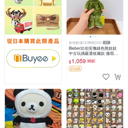
影視動漫CD專輯DVD
57
Bieber比伯安撫綠色熊娃娃
中古玩偶嚴選收藏款 微瑕輕
度使用 Bieber綠熊娃娃 中古
1,059
95折
$
玩偶 微瑕
折扣碼