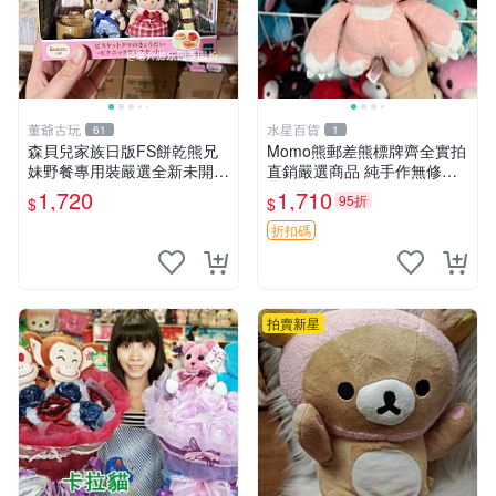
董爺古玩
水星百貨
61
1
森貝兒家族日版FS餅乾熊兄
Momo熊郵差熊標牌齊全實拍
妹野餐專用裝嚴選全新未開
直銷嚴選商品 純手作無修圖
封，包含兩組大童款紙盒裝，
可收藏 郵差熊 Momo熊 標牌
1,720
1,710
95折
$
$
適合收藏與分享。 餅乾熊兄
商品
妹、野餐、收藏
折扣碼
拍賣新星