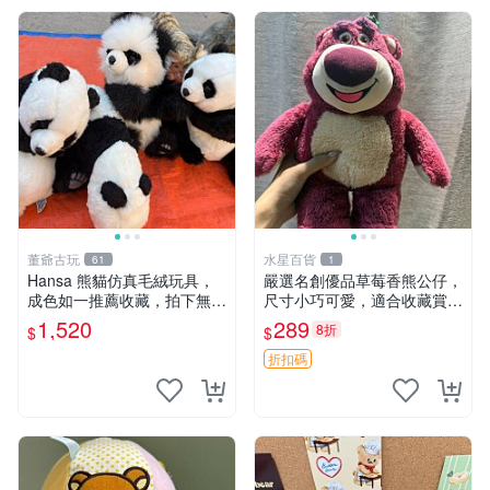
董爺古玩
水星百貨
61
1
Hansa 熊貓仿真毛絨玩具，
嚴選名創優品草莓香熊公仔，
成色如一推薦收藏，拍下無疑
尺寸小巧可愛，適合收藏賞玩
心 熊貓 毛絨玩具 收藏
30cm 玩具 公仔 草莓熊
1,520
289
8折
$
$
折扣碼