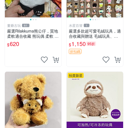
董爺古玩
水星百貨
61
1
嚴選Rilakkuma熊公仔，質地
嚴選多款超可愛毛絨玩具，適
柔軟適合收藏 熊玩偶 柔軟 公
合收藏與贈送 毛絨玩具、抱
仔 收藏
枕、公仔
620
1,150
95折
$
$
折扣碼
拍賣新星