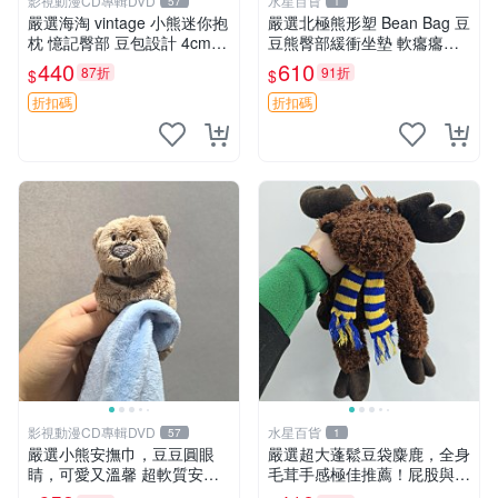
影視動漫CD專輯DVD
水星百貨
57
1
嚴選海淘 vintage 小熊迷你抱
嚴選北極熊形塑 Bean Bag 豆
枕 憶記臀部 豆包設計 4cm
豆熊臀部緩衝坐墊 軟癟癟舒
高 推薦收藏 迷你豆包小熊、
壓設計 保暖又實用 適合久坐
440
610
87折
91折
$
$
高臀部、豆袋抱枕
放松 推薦居家使用 RUSS系
列 豆豆熊屁屁坐墊 3D顆粒結
折扣碼
折扣碼
構
影視動漫CD專輯DVD
水星百貨
57
1
嚴選小熊安撫巾，豆豆圓眼
嚴選超大蓬鬆豆袋麋鹿，全身
睛，可愛又溫馨 超軟質安撫
毛茸手感極佳推薦！屁股與四
巾，豆豆設計，哄睡好幫手
肢填充均勻，適合收藏與孩童