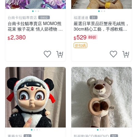
台南卡拉貓專賣店
福運連連
5902
31
台南卡拉貓專賣店 MOMO熊
嚴選日單景品巨蟹座毛絨熊，
花束 猴子花束 情人節禮物 二
30cm精心工藝，手感軟糯推
選一 可繡字 可今天寄明天到
薦收藏送人 巨蟹座 毛絨玩具
2,380
529
89折
$
$
精緻做工
折扣碼
董爺古玩
影視動漫CD專輯DVD
61
57