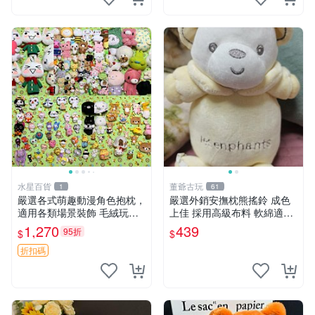
水星百貨
董爺古玩
1
61
嚴選各式萌趣動漫角色抱枕，
嚴選外銷安撫枕熊搖鈴 成色
適用各類場景裝飾 毛絨玩
上佳 採用高級布料 軟綿適合
具、卡通抱枕、趣味玩偶
收藏 安心選購 安撫枕 熊玩具
1,270
439
95折
$
$
搖鈴
折扣碼