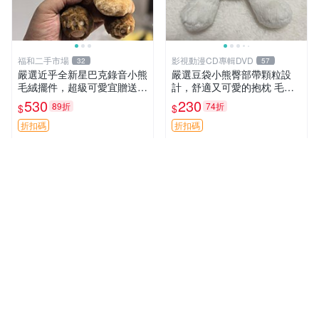
福和二手市場
影視動漫CD專輯DVD
32
57
嚴選近乎全新星巴克錄音小熊
嚴選豆袋小熊臀部帶顆粒設
毛絨擺件，超級可愛宜贈送掛
計，舒適又可愛的抱枕 毛絨
飾 錄音小熊 毛絨擺件 贈品
抱枕、臀部按摩、坐墊
530
230
89折
74折
$
$
折扣碼
折扣碼
拍賣新星