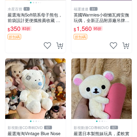
水星百貨
福運連連
1
31
嚴選海淘Soft萌系母子熊包，
英國Warmies小樹懶瓦姆安撫
前袋設計更便攜推薦收藏 母
玩偶，全新正品附原廠吊牌與
子熊 軟綿綿 包包
防塵袋，內藏薰衣草可加熱，
350
1,560
83折
95折
$
$
適合各個年齡層，冷暖兩用享
受抱抱樂趣，不容錯過嚴選好
折扣碼
折扣碼
物 溫暖 冷感
影視動漫CD專輯DVD
影視動漫CD專輯DVD
57
57
嚴選海淘Vintage Blue Nose
嚴選日本製熊妹玩具，柔軟實