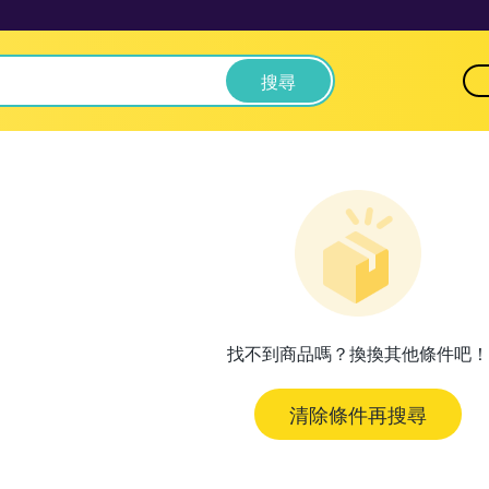
搜尋
找不到商品嗎？換換其他條件吧！
清除條件再搜尋