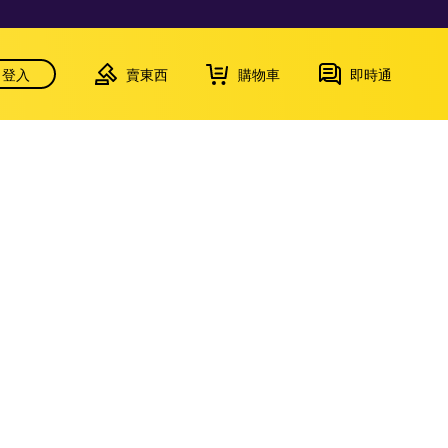
登入
賣東西
購物車
即時通