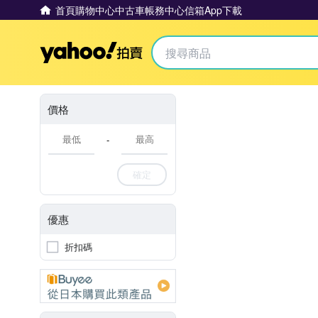
首頁
購物中心
中古車
帳務中心
信箱
App下載
Yahoo拍賣
價格
-
確定
優惠
折扣碼