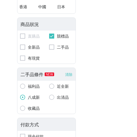
香港
中國
日本
商品狀況
直購品
競標品
全新品
二手品
有現貨
二手品條件
清除
NEW
福利品
近全新
八成新
出清品
收藏品
付款方式
現金付款