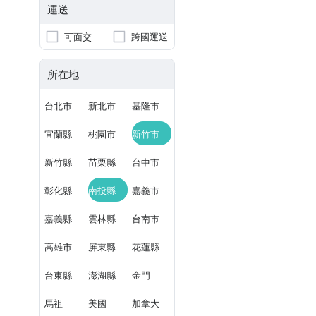
運送
可面交
跨國運送
所在地
台北市
新北市
基隆市
宜蘭縣
桃園市
新竹市
新竹縣
苗栗縣
台中市
彰化縣
南投縣
嘉義市
嘉義縣
雲林縣
台南市
高雄市
屏東縣
花蓮縣
台東縣
澎湖縣
金門
馬祖
美國
加拿大