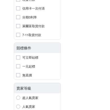
信用卡一次付清
分期0利率
萊爾富取貨付款
7-11取貨付款
競標條件
可立即結標
一元起標
無底價
賣家等級
超人氣賣家
人氣賣家