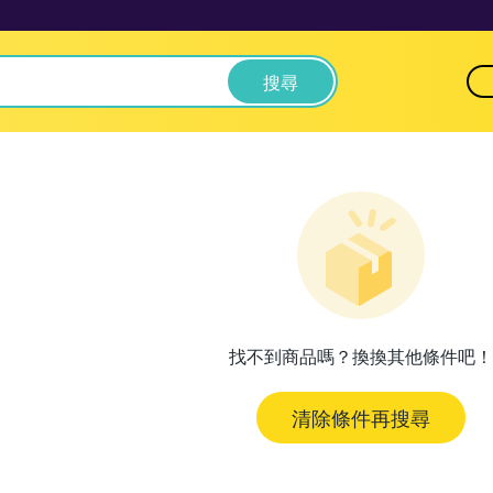
搜尋
找不到商品嗎？換換其他條件吧！
清除條件再搜尋