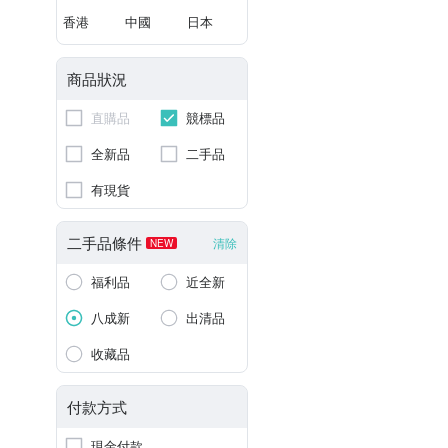
香港
中國
日本
商品狀況
直購品
競標品
全新品
二手品
有現貨
二手品條件
清除
NEW
福利品
近全新
八成新
出清品
收藏品
付款方式
現金付款