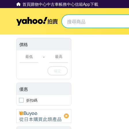
首頁
購物中心
中古車
帳務中心
信箱
App下載
Yahoo拍賣
價格
-
確定
優惠
折扣碼