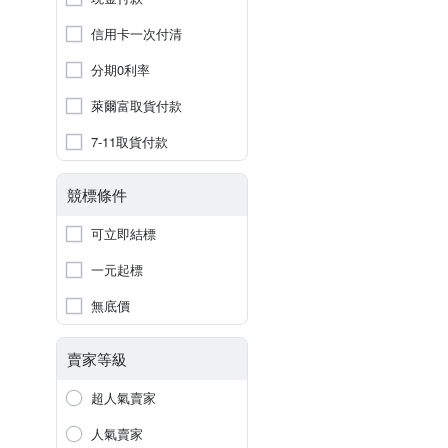
信用卡一次付清
分期0利率
萊爾富取貨付款
7-11取貨付款
競標條件
可立即結標
一元起標
無底價
賣家等級
超人氣賣家
人氣賣家