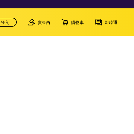
登入
賣東西
購物車
即時通