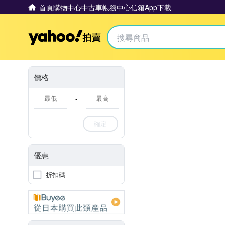
首頁
購物中心
中古車
帳務中心
信箱
App下載
Yahoo拍賣
價格
-
確定
優惠
折扣碼