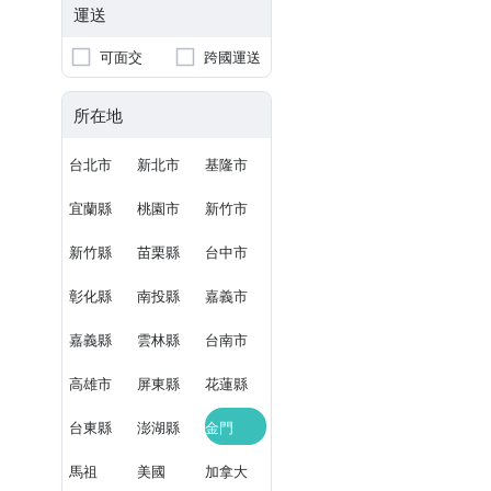
運送
可面交
跨國運送
所在地
台北市
新北市
基隆市
宜蘭縣
桃園市
新竹市
新竹縣
苗栗縣
台中市
彰化縣
南投縣
嘉義市
嘉義縣
雲林縣
台南市
高雄市
屏東縣
花蓮縣
台東縣
澎湖縣
金門
馬祖
美國
加拿大