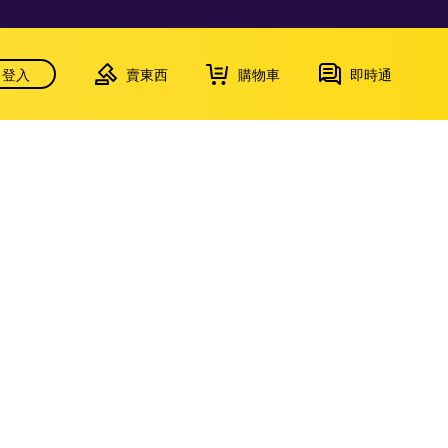
登入
賣東西
購物車
即時通