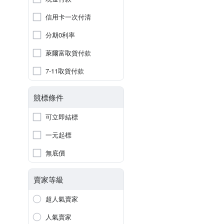
信用卡一次付清
分期0利率
萊爾富取貨付款
7-11取貨付款
競標條件
可立即結標
一元起標
無底價
賣家等級
超人氣賣家
人氣賣家