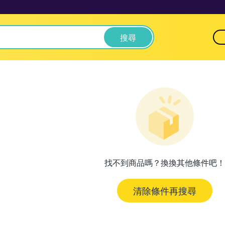
搜尋
找不到商品嗎？換換其他條件吧！
清除條件再搜尋