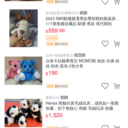
競標
剩4163天
影視動漫CD專輯DVD
57
2023 NIKI馴鹿嚴選舊款臀部顆粒顯真跡，
111號推薦珍藏品 馴鹿 舊款 尾巴顆粒
559
9折
$
折扣碼
競標
剩4163天
台南卡拉貓專賣店
5902
台南卡拉貓專賣店 MOMO熊 娃娃 玩偶 娃
娃 粉色 藍色 2色分售
190
$
競標
剩4163天
董爺古玩
61
Hansa 熊貓仿真毛絨玩具，成色如一推薦
收藏，拍下無疑心 熊貓 毛絨玩具 收藏
1,520
$