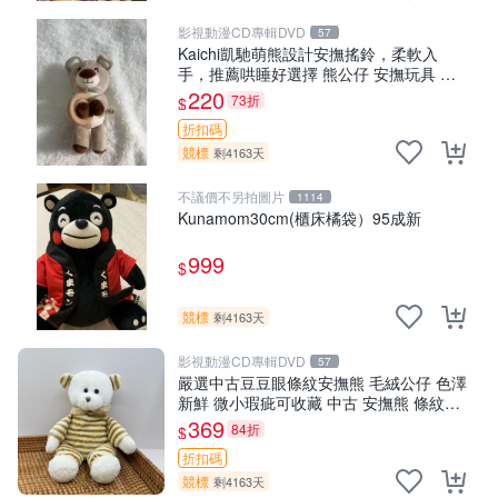
影視動漫CD專輯DVD
57
Kaichi凱馳萌熊設計安撫搖鈴，柔軟入
手，推薦哄睡好選擇 熊公仔 安撫玩具 喂
食環
220
73折
$
折扣碼
競標
剩4163天
不議價不另拍圖片
1114
Kunamom30cm(櫃床橘袋）95成新
999
$
競標
剩4163天
影視動漫CD專輯DVD
57
嚴選中古豆豆眼條紋安撫熊 毛絨公仔 色澤
新鮮 微小瑕疵可收藏 中古 安撫熊 條紋公
仔
369
84折
$
折扣碼
競標
剩4163天