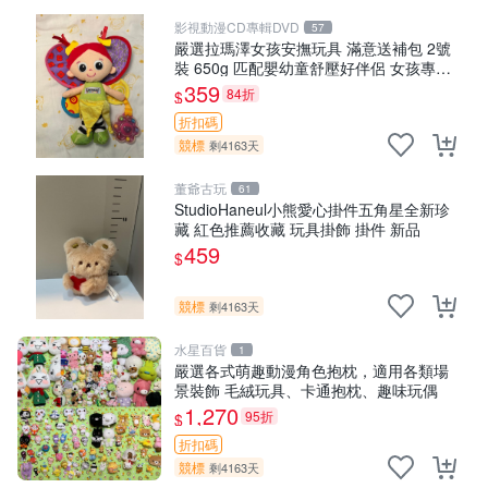
影視動漫CD專輯DVD
57
嚴選拉瑪澤女孩安撫玩具 滿意送補包 2號
裝 650g 匹配嬰幼童舒壓好伴侶 女孩專用
安心選擇 安撫玩偶 衝包 玩具
359
84折
$
折扣碼
競標
剩4163天
董爺古玩
61
StudioHaneul小熊愛心掛件五角星全新珍
藏 紅色推薦收藏 玩具掛飾 掛件 新品
459
$
競標
剩4163天
水星百貨
1
嚴選各式萌趣動漫角色抱枕，適用各類場
景裝飾 毛絨玩具、卡通抱枕、趣味玩偶
1,270
95折
$
折扣碼
競標
剩4163天