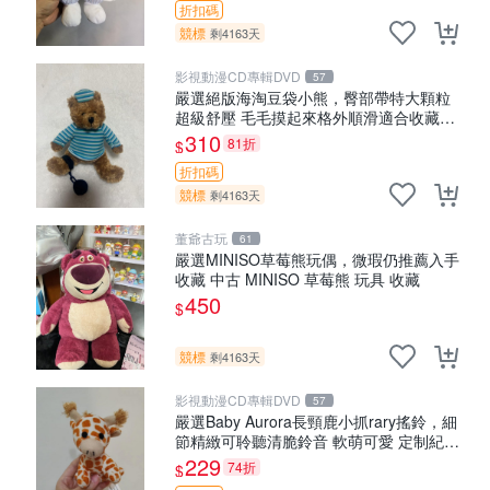
折扣碼
競標
剩4163天
影視動漫CD專輯DVD
57
嚴選絕版海淘豆袋小熊，臀部帶特大顆粒
超級舒壓 毛毛摸起來格外順滑適合收藏
100%棉質 豆袋枕 豆袋、抱枕、小熊
310
81折
$
折扣碼
競標
剩4163天
董爺古玩
61
嚴選MINISO草莓熊玩偶，微瑕仍推薦入手
收藏 中古 MINISO 草莓熊 玩具 收藏
450
$
競標
剩4163天
影視動漫CD專輯DVD
57
嚴選Baby Aurora長頸鹿小抓rary搖鈴，細
節精緻可聆聽清脆鈴音 軟萌可愛 定制紀念
金屬搖鈴 新手媽咪推薦 長頸鹿 抓rary 搖
229
74折
$
鈴