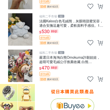
折扣碼
競標
剩4163天
福和二手市場
32
法國Kaloo白色毛絨熊，灰眼睛甜蜜笑容，
適合安撫逗趣可愛，柔軟面料手感佳。14
白色安撫熊 毛絨玩具 寶寶逗樂具
530
89折
$
折扣碼
競標
剩4163天
福和二手市場
32
嚴選日本海淘白熊Omokuma許願娃娃，
超萌可愛毛絨公仔推薦收藏 白熊
Omokuma 毛絨玩具 偽裝娃娃 玩具擺飾
470
88折
$
折扣碼
競標
剩4163天