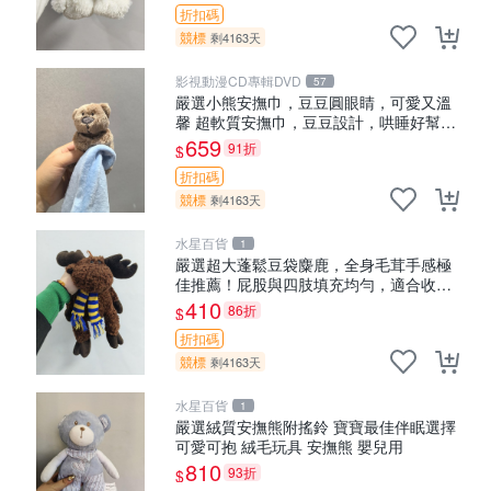
折扣碼
競標
剩4163天
影視動漫CD專輯DVD
57
嚴選小熊安撫巾，豆豆圓眼睛，可愛又溫
馨 超軟質安撫巾，豆豆設計，哄睡好幫手
約克豆豆眼安撫巾 數碼豆豆眼
659
91折
$
折扣碼
競標
剩4163天
水星百貨
1
嚴選超大蓬鬆豆袋麋鹿，全身毛茸手感極
佳推薦！屁股與四肢填充均勻，適合收藏
與孩童共賞。 麋鹿 豆袋 毛茸玩具
410
86折
$
折扣碼
競標
剩4163天
水星百貨
1
嚴選絨質安撫熊附搖鈴 寶寶最佳伴眠選擇
可愛可抱 絨毛玩具 安撫熊 嬰兒用
810
93折
$