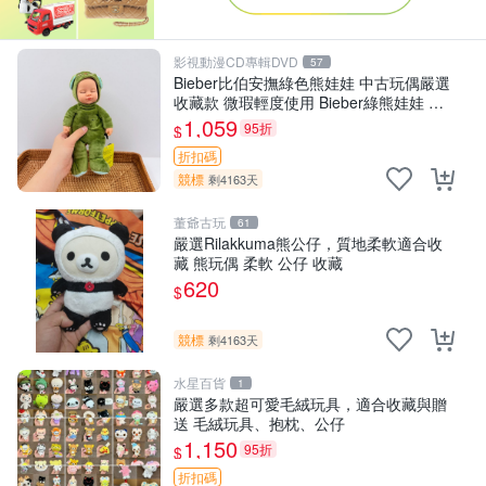
影視動漫CD專輯DVD
57
Bieber比伯安撫綠色熊娃娃 中古玩偶嚴選
收藏款 微瑕輕度使用 Bieber綠熊娃娃 中
古玩偶 微瑕
1,059
95折
$
折扣碼
競標
剩4163天
董爺古玩
61
嚴選Rilakkuma熊公仔，質地柔軟適合收
藏 熊玩偶 柔軟 公仔 收藏
620
$
競標
剩4163天
水星百貨
1
嚴選多款超可愛毛絨玩具，適合收藏與贈
送 毛絨玩具、抱枕、公仔
1,150
95折
$
折扣碼