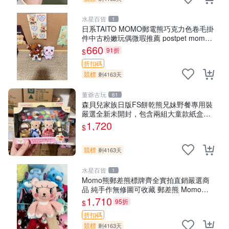
水星百貨
1
日系TAITO MOMO郵電熊巧克力色卷毛掛
件中古粉嫩玩偶微瑕推薦 postpet momo
郵電熊 中古玩偶
660
91折
$
折扣碼
競標
剩4163天
董爺古玩
61
森貝兒家族日版FS餅乾熊兄妹野餐專用裝
嚴選全新未開封，包含兩組大童款紙盒
裝，適合收藏與分享。 餅乾熊兄妹、野
1,720
$
餐、收藏
競標
剩4163天
水星百貨
1
Momo熊郵差熊標牌齊全實拍直銷嚴選商
品 純手作無修圖可收藏 郵差熊 Momo熊
標牌 商品
1,710
95折
$
折扣碼
競標
剩4163天