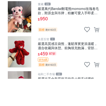
董藏
29
嚴選萬代Bandai郵電熊momomo玫瑰卷毛
款，附原盒與吊牌，粉嫩可愛入手即柔軟
～ 玫瑰卷毛 郵電熊 正品
950
$
競標
剩4163天
水星百貨
1
嚴選高質感豆袋熊，蓬鬆厚實更添溫暖，
適合收藏與休憩。前胸填充飽滿，背部亦
具優雅設計。 豆袋熊 保暖 溫柔 蓬松
459
87折
$
折扣碼
競標
剩4163天
福和二手市場
32
嚴選近乎全新星巴克錄音小熊毛絨擺件，
超級可愛宜贈送掛飾 錄音小熊 毛絨擺件
贈品
530
89折
$
折扣碼
競標
剩4163天