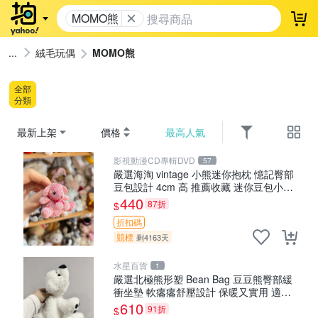
MOMO熊
登
絨毛玩偶
MOMO熊
全部
分類
最新上架
價格
最高人氣
影視動漫CD專輯DVD
57
嚴選海淘 vintage 小熊迷你抱枕 憶記臀部
豆包設計 4cm 高 推薦收藏 迷你豆包小
熊、高臀部、豆袋抱枕
440
87折
$
折扣碼
競標
剩4163天
水星百貨
1
嚴選北極熊形塑 Bean Bag 豆豆熊臀部緩
衝坐墊 軟癟癟舒壓設計 保暖又實用 適合
久坐放松 推薦居家使用 RUSS系列 豆豆熊
610
91折
$
屁屁坐墊 3D顆粒結構