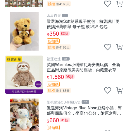
競標
剩4163天
水星百貨
1
嚴選海淘Soft萌系母子熊包，前袋設計更
便攜推薦收藏 母子熊 軟綿綿 包包
350
83折
$
折扣碼
競標
剩4163天
福運連連
拍賣新星
31
英國Warmies小樹懶瓦姆安撫玩偶，全新
正品附原廠吊牌與防塵袋，內藏薰衣草可
加熱，適合各個年齡層，冷暖兩用享受抱
1,560
95折
$
抱樂趣，不容錯過嚴選好物 溫暖 冷感
折扣碼
競標
剩4163天
影視動漫CD專輯DVD
57
嚴選海淘Vintage Blue Nose豆袋小熊，臀
部與四肢俱全，坐高11公分，附原盒與吊
牌收藏。藍鼻子小熊，值得擁有 玩具 憶熊
660
91折
$
折扣碼