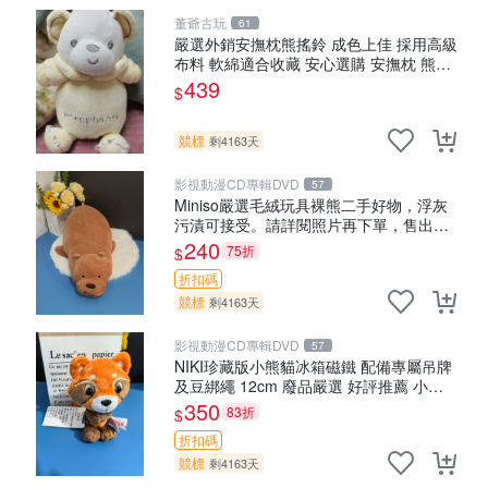
董爺古玩
61
嚴選外銷安撫枕熊搖鈴 成色上佳 採用高級
布料 軟綿適合收藏 安心選購 安撫枕 熊玩
具 搖鈴
439
$
競標
剩4163天
影視動漫CD專輯DVD
57
Miniso嚴選毛絨玩具裸熊二手好物，浮灰
污漬可接受。請詳閱照片再下單，售出不
退不換。全新品相收藏推薦。 裸熊 毛絨玩
240
75折
$
具 收藏
折扣碼
競標
剩4163天
影視動漫CD專輯DVD
57
NIKI珍藏版小熊貓冰箱磁鐵 配備專屬吊牌
及豆綁繩 12cm 廢品嚴選 好評推薦 小熊
貓冰箱貼 磁鐵掛件 冰箱飾品
350
83折
$
折扣碼
競標
剩4163天