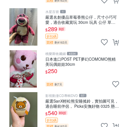
競標
剩4163天
水星百貨
1
嚴選名創優品草莓香熊公仔，尺寸小巧可
愛，適合收藏賞玩 30cm 玩具 公仔 草莓
熊
289
8折
$
折扣碼
競標
剩4163天
桃樂斯收藏鋪
4334
日本進口POST PET夢幻COMOMO熊精
美玩偶娃娃30cm
250
$
競標
剩7天
影視動漫CD專輯DVD
57
嚴選SanX輕松熊安睡搖鈴，實拍圖可見，
適合睡前伴侶， Picks安撫好物 0325 懸吊
電腦
540
89折
$
折扣碼
競標
剩4163天