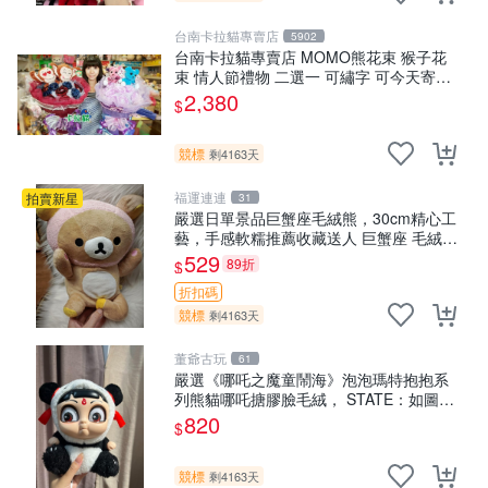
台南卡拉貓專賣店
5902
台南卡拉貓專賣店 MOMO熊花束 猴子花
束 情人節禮物 二選一 可繡字 可今天寄明
天到
2,380
$
競標
剩4163天
福運連連
拍賣新星
31
嚴選日單景品巨蟹座毛絨熊，30cm精心工
藝，手感軟糯推薦收藏送人 巨蟹座 毛絨玩
具 精緻做工
529
89折
$
折扣碼
競標
剩4163天
董爺古玩
61
嚴選《哪吒之魔童鬧海》泡泡瑪特抱抱系
列熊貓哪吒搪膠臉毛絨， STATE：如圖顯
示 哪吒 毛絨公仔 泡泡瑪特
820
$
競標
剩4163天