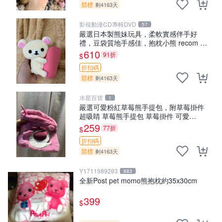
競標
剩4163天
影視動漫CD專輯DVD
57
嚴選日本製熊妹玩具，柔軟實感伴手好
禮，豆袋質地手感佳，抱枕小熊 recom 推
薦 白色豆袋 玩具
610
91折
$
折扣碼
競標
剩4163天
水星百貨
1
嚴選可愛粉紅草莓熊手提包，附草莓掛件
超吸睛 草莓熊手提包 草莓掛件 可愛
portunese
259
77折
$
折扣碼
競標
剩4163天
Y1711989293
883
全新Post pet momo熊抱枕約35x30cm
399
$