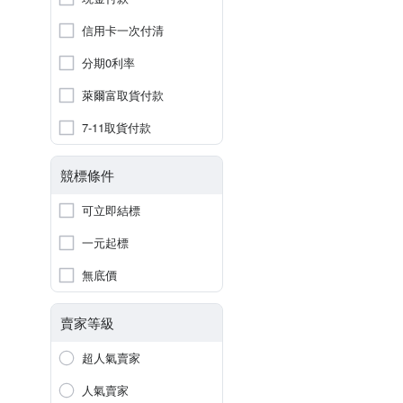
信用卡一次付清
分期0利率
萊爾富取貨付款
7-11取貨付款
競標條件
可立即結標
一元起標
無底價
賣家等級
超人氣賣家
人氣賣家