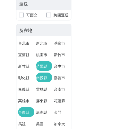
運送
可面交
跨國運送
所在地
台北市
新北市
基隆市
宜蘭縣
桃園市
新竹市
新竹縣
苗栗縣
台中市
彰化縣
南投縣
嘉義市
嘉義縣
雲林縣
台南市
高雄市
屏東縣
花蓮縣
台東縣
澎湖縣
金門
馬祖
美國
加拿大