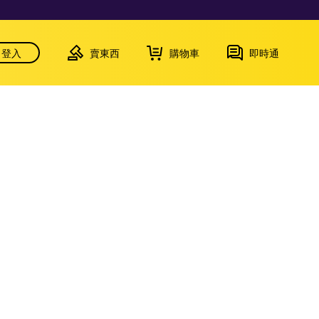
登入
賣東西
購物車
即時通