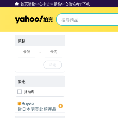
首頁
購物中心
中古車
帳務中心
信箱
App下載
Yahoo拍賣
價格
-
確定
優惠
折扣碼