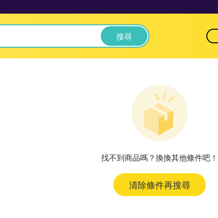
搜尋
找不到商品嗎？換換其他條件吧！
清除條件再搜尋