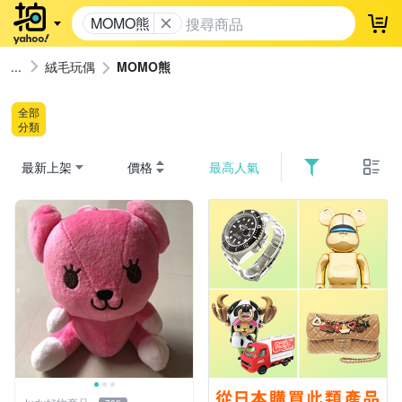
MOMO熊
登
絨毛玩偶
MOMO熊
全部
分類
最新上架
價格
最高人氣