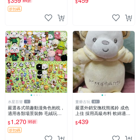
359
459
84折
$
$
心選擇 安撫玩偶 衝包 玩具
折扣碼
水星百貨
董爺古玩
1
61
嚴選各式萌趣動漫角色抱枕，
嚴選外銷安撫枕熊搖鈴 成色
適用各類場景裝飾 毛絨玩
上佳 採用高級布料 軟綿適合
具、卡通抱枕、趣味玩偶
收藏 安心選購 安撫枕 熊玩具
1,270
439
95折
$
$
搖鈴
折扣碼