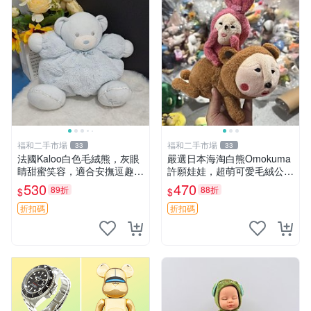
福和二手市場
福和二手市場
33
33
法國Kaloo白色毛絨熊，灰眼
嚴選日本海淘白熊Omokuma
睛甜蜜笑容，適合安撫逗趣可
許願娃娃，超萌可愛毛絨公仔
愛，柔軟面料手感佳。14 白
推薦收藏 白熊 Omokuma 毛
530
470
89折
88折
$
$
色安撫熊 毛絨玩具 寶寶逗樂
絨玩具 偽裝娃娃 玩具擺飾
具
折扣碼
折扣碼