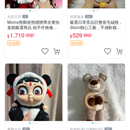
水星百貨
福運連連
1
31
Momo熊郵差熊標牌齊全實拍
嚴選日單景品巨蟹座毛絨熊，
直銷嚴選商品 純手作無修圖
30cm精心工藝，手感軟糯推
可收藏 郵差熊 Momo熊 標牌
薦收藏送人 巨蟹座 毛絨玩具
1,710
529
95折
89折
$
$
商品
精緻做工
折扣碼
折扣碼
董爺古玩
影視動漫CD專輯DVD
61
57