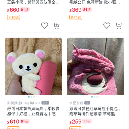
豆袋小熊，臀部與四肢俱全，
毛絨公仔 色澤新鮮 微小瑕疵
坐高11公分，附原盒與吊牌
可收藏 中古 安撫熊 條紋公仔
660
369
91折
84折
$
$
收藏。藍鼻子小熊，值得擁有
玩具 憶熊
折扣碼
折扣碼
影視動漫CD專輯DVD
水星百貨
57
1
嚴選日本製熊妹玩具，柔軟實
嚴選可愛粉紅草莓熊手提包，
感伴手好禮，豆袋質地手感
附草莓掛件超吸睛 草莓熊手
佳，抱枕小熊 recom 推薦 白
提包 草莓掛件 可愛portunes
610
259
91折
77折
$
$
色豆袋 玩具
e
折扣碼
折扣碼