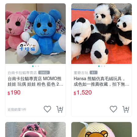
台南卡拉貓專賣店
董爺古玩
5902
61
台南卡拉貓專賣店 MOMO熊
Hansa 熊貓仿真毛絨玩具，
娃娃 玩偶 娃娃 粉色 藍色 2色
成色如一推薦收藏，拍下無疑
分售
心 熊貓 毛絨玩具 收藏
190
1,520
$
$
近期銷量1件