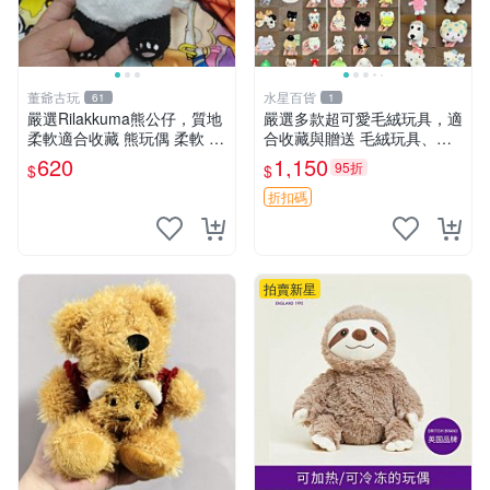
董爺古玩
水星百貨
61
1
嚴選Rilakkuma熊公仔，質地
嚴選多款超可愛毛絨玩具，適
柔軟適合收藏 熊玩偶 柔軟 公
合收藏與贈送 毛絨玩具、抱
仔 收藏
枕、公仔
620
1,150
95折
$
$
折扣碼
拍賣新星