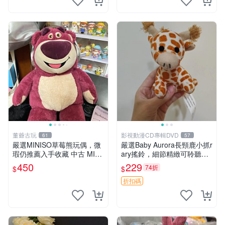
董爺古玩
影視動漫CD專輯DVD
61
57
嚴選MINISO草莓熊玩偶，微
嚴選Baby Aurora長頸鹿小抓r
瑕仍推薦入手收藏 中古 MINI
ary搖鈴，細節精緻可聆聽清
SO 草莓熊 玩具 收藏
脆鈴音 軟萌可愛 定制紀念 金
450
229
74折
$
$
屬搖鈴 新手媽咪推薦 長頸鹿
抓rary 搖鈴
折扣碼