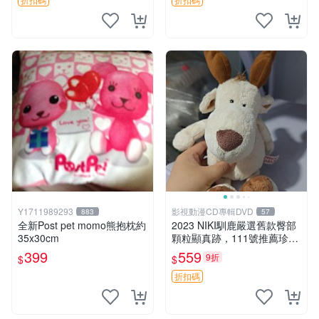
Y1711989293
影視動漫CD專輯DVD
883
57
全新Post pet momo熊抱枕約
2023 NIKI馴鹿嚴選舊款臀部
35x30cm
顆粒顯真跡，111號推薦珍藏
品 馴鹿 舊款 尾巴顆粒
399
559
9折
$
$
折扣碼