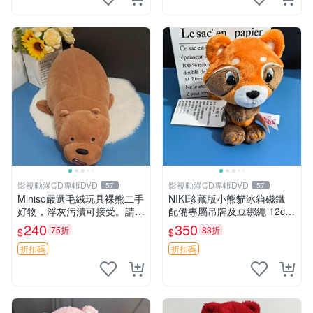
影視動漫CD專輯DVD
影視動漫CD專輯DVD
57
57
Miniso嚴選毛絨玩具裸熊二手
NIKI珍藏版小熊貓冰箱磁鐵
好物，浮灰污漬可接受。請詳
配備專屬吊牌及豆綁繩 12cm
閱照片再下單，售出不退不
廢品嚴選 好評推薦 小熊貓冰
240
350
75折
83折
$
$
換。全新品相收藏推薦。 裸
箱貼 磁鐵掛件 冰箱飾品
熊 毛絨玩具 收藏
折扣碼
折扣碼