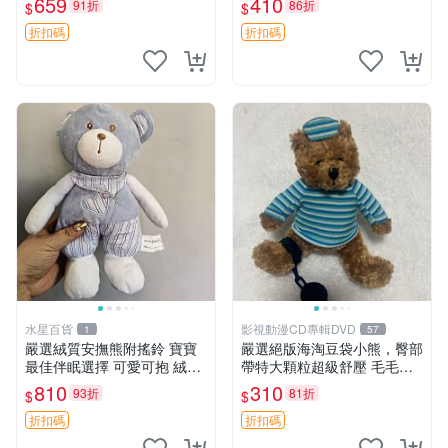
659
410
91折
86折
$
$
約克豆豆眼安撫巾 數碼豆豆
共賞。 麋鹿 豆袋 毛茸玩具
眼
折扣碼
折扣碼
水星百貨
影視動漫CD專輯DVD
1
57
嚴選絨質安撫熊附搖鈴 寶寶
嚴選絕版海淘豆袋小熊，臀部
最佳伴眠選擇 可愛可抱 絨毛
帶特大顆粒超級舒壓 毛毛摸
玩具 安撫熊 嬰兒用
起來格外順滑適合收藏 100%
810
310
93折
81折
$
$
棉質 豆袋枕 豆袋、抱枕、小
熊
折扣碼
折扣碼