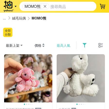
MOMO熊
登
絨毛玩偶
MOMO熊
全部
分類
最新上架
價格
最高人氣