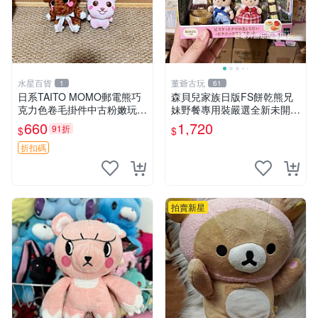
水星百貨
董爺古玩
1
61
日系TAITO MOMO郵電熊巧
森貝兒家族日版FS餅乾熊兄
克力色卷毛掛件中古粉嫩玩偶
妹野餐專用裝嚴選全新未開
微瑕推薦 postpet momo 郵
封，包含兩組大童款紙盒裝，
660
1,720
91折
$
$
電熊 中古玩偶
適合收藏與分享。 餅乾熊兄
妹、野餐、收藏
折扣碼
拍賣新星