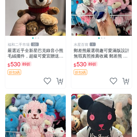
福和二手市場
水星百貨
33
1
嚴選近乎全新星巴克錄音小熊
郵差熊嚴選萌趣可愛滿版設計
毛絨擺件，超級可愛宜贈送掛
無瑕真照推薦收藏 郵差熊 熊
飾 錄音小熊 毛絨擺件 贈品
抱枕 紅薯啵啵間
530
530
89折
89折
$
$
折扣碼
折扣碼