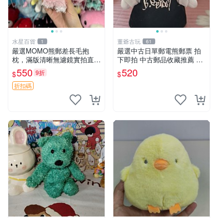
水星百貨
董爺古玩
1
61
嚴選MOMO熊郵差長毛抱
嚴選中古日單郵電熊郵票 拍
枕，滿版清晰無濾鏡實拍直
下即拍 中古郵品收藏推薦 郵
銷。每周新品到貨，不容錯
票 郵電熊 日本
550
520
9折
$
$
過！ 郵差熊 長毛 抱枕
折扣碼