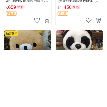
灰仍適合收藏賞玩 熊妹 毛絨
s賀曼熊氣球款紫色玩偶（鼻
玩具 浮雕熊
子稍有磨損） 中古玩具 氣球
659
1,450
91折
95折
$
$
熊 玩偶
折扣碼
折扣碼
拍賣新星
福運連連
影視動漫CD專輯DVD
31
57
嚴選松熊素熊M號毛絨玩具，
嚴選熊貓豆袋Palmpals毛絨
手感超軟糯宛如新生，細節精
玩具，滿13公分帶粒手感極
緻完美無瑕，推薦送禮或珍
佳，電影主題周邊推薦 熊貓
929
288
94折
8折
$
$
藏，中古狀態保養得宜。 松
Palmpals 毛絨玩具 豆袋 劇場
熊 素熊 毛絨doll
版周邊
折扣碼
折扣碼