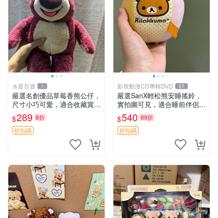
水星百貨
影視動漫CD專輯DVD
1
57
嚴選名創優品草莓香熊公仔，
嚴選SanX輕松熊安睡搖鈴，
尺寸小巧可愛，適合收藏賞玩
實拍圖可見，適合睡前伴侶，
30cm 玩具 公仔 草莓熊
Picks安撫好物 0325 懸吊 電
289
540
8折
89折
$
$
腦
折扣碼
折扣碼