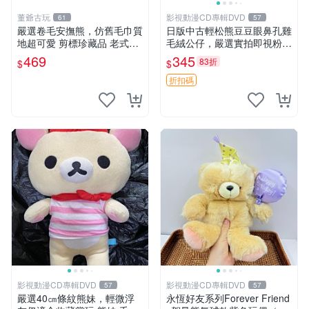
董爺古玩
影視動漫CD專輯DVD
61
57
嚴選卷毛安撫熊，仿舊毛巾質
日版中古輕松熊豆豆眼鼻孔雞
地超可愛 剪標珍藏品 老式毛
毛絨公仔，嚴選實拍即視粉絲
巾質地 安撫熊 款式
必買 公仔紙箱氣泡膜精心包
469
345
83折
$
$
裝快速發貨 輕松熊 公仔 雞毛
絨
折扣碼
影視動漫CD專輯DVD
影視動漫CD專輯DVD
57
57
嚴選40㎝條紋熊妹，輕微浮
永恆好友系列Forever Friend