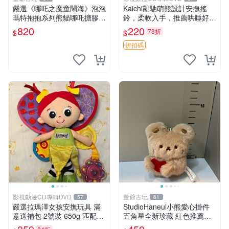
嚴選《哪吒之魔童鬧海》泡泡
Kaichi凱馳萌熊設計安撫搖
瑪特抱抱系列熊貓哪吒搪膠臉
鈴，柔軟入手，推薦哄睡好選
毛絨， STATE：如圖顯示 哪
擇 熊公仔 安撫玩具 喂食環
820
220
73折
$
$
吒 毛絨公仔 泡泡瑪特
折扣碼
影視動漫CD專輯DVD
董爺古玩
57
61
嚴選拉瑪澤女孩安撫玩具 滿
StudioHaneul小熊愛心掛件
意送補包 2號裝 650g 匹配嬰
五角星全新珍藏 紅色推薦收
幼童舒壓好伴侶 女孩專用 安
藏 玩具掛飾 掛件 新品