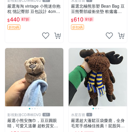
影視動漫CD專輯DVD
水星百貨
57
1
嚴選海淘 vintage 小熊迷你抱
嚴選北極熊形塑 Bean Bag 豆
枕 憶記臀部 豆包設計 4cm
豆熊臀部緩衝坐墊 軟癟癟舒
高 推薦收藏 迷你豆包小熊、
壓設計 保暖又實用 適合久坐
440
610
87折
91折
$
$
高臀部、豆袋抱枕
放松 推薦居家使用 RUSS系
列 豆豆熊屁屁坐墊 3D顆粒結
折扣碼
折扣碼
構
影視動漫CD專輯DVD
水星百貨
57
1
嚴選小熊安撫巾，豆豆圓眼
嚴選超大蓬鬆豆袋麋鹿，全身
睛，可愛又溫馨 超軟質安撫
毛茸手感極佳推薦！屁股與四
巾，豆豆設計，哄睡好幫手
肢填充均勻，適合收藏與孩童