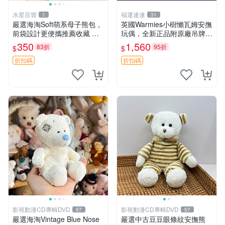
水星百貨
福運連連
1
31
嚴選海淘Soft萌系母子熊包，
英國Warmies小樹懶瓦姆安撫
前袋設計更便攜推薦收藏 母
玩偶，全新正品附原廠吊牌與
子熊 軟綿綿 包包
防塵袋，內藏薰衣草可加熱，
350
1,560
83折
95折
$
$
適合各個年齡層，冷暖兩用享
受抱抱樂趣，不容錯過嚴選好
折扣碼
折扣碼
物 溫暖 冷感
影視動漫CD專輯DVD
影視動漫CD專輯DVD
57
57
嚴選海淘Vintage Blue Nose
嚴選中古豆豆眼條紋安撫熊