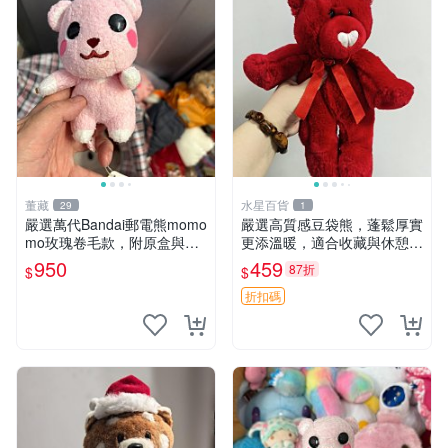
董藏
水星百貨
29
1
嚴選萬代Bandai郵電熊momo
嚴選高質感豆袋熊，蓬鬆厚實
mo玫瑰卷毛款，附原盒與吊
更添溫暖，適合收藏與休憩。
牌，粉嫩可愛入手即柔軟～
前胸填充飽滿，背部亦具優雅
950
459
87折
$
$
玫瑰卷毛 郵電熊 正品
設計。 豆袋熊 保暖 溫柔 蓬
松
折扣碼