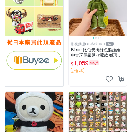
影視動漫CD專輯DVD
57
Bieber比伯安撫綠色熊娃娃
中古玩偶嚴選收藏款 微瑕輕
度使用 Bieber綠熊娃娃 中古
1,059
95折
$
玩偶 微瑕
折扣碼