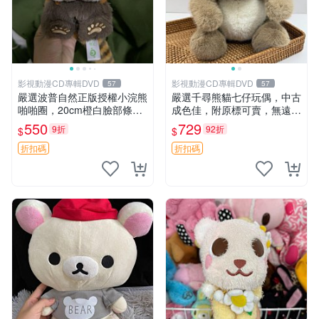
影視動漫CD專輯DVD
影視動漫CD專輯DVD
57
57
嚴選波普自然正版授權小浣熊
嚴選千尋熊貓七仔玩偶，中古
啪啪圈，20cm橙白臉部條紋
成色佳，附原標可賣，無遠方
清晰，毛絨超萌贈品推薦。
一手送第二天即達 中古玩偶
550
729
9折
92折
$
$
小浣熊 波普 圈環
熊貓七仔 千尋
折扣碼
折扣碼