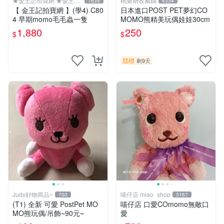
★金王記拍寶網 ★金王記
桃樂斯收藏鋪
1639
4334
拍寶趣
【 金王記拍寶網 】(學4) C80
日本進口POST PET夢幻CO
4 早期momo毛毛蟲一隻
MOMO熊精美玩偶娃娃30cm
1,880
250
$
$
競標
剩9天
Judy好物商品~
喵仔店 miao_shop
700
3167
(T1) 全新 可愛 PostPet MO
喵仔店 口愛COmomo無敵口
MO熊玩偶/吊飾~90元~
愛