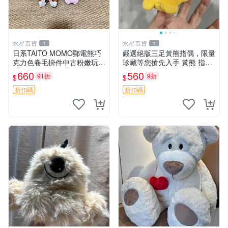
水星百貨
水星百貨
1
1
日系TAITO MOMO郵電熊巧
嚴選絕版三足黃熊指偶，限量
克力色卷毛掛件中古粉嫩玩偶
珍藏等您搶先入手 黃熊 指偶
微瑕推薦 postpet momo 郵
珍藏品
660
560
91折
9折
$
$
電熊 中古玩偶
折扣碼
折扣碼