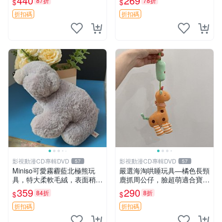
440
269
87折
78折
$
$
高臀部、豆袋抱枕
大容量
折扣碼
折扣碼
影視動漫CD專輯DVD
影視動漫CD專輯DVD
57
57
Miniso可愛霧霾藍北極熊玩
嚴選海淘哄睡玩具—橘色長頸
具，特大柔軟毛絨，表面稍有
鹿抓周公仔，臉超萌適合寶寶
使用痕跡，適合居家擺放 23
陪伴，中古略有使用痕跡 橘
359
290
84折
8折
$
$
CM 毛絨玩具 北極熊 魯班熊
色 長頸鹿 抓周
折扣碼
折扣碼