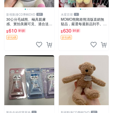
影視動漫CD專輯DVD
水星百貨
57
1
30公分毛絨熊、極具親膚
MOMO熊郵差熊清版直銷無
感、實拍美圖可見、適合送禮
疑品，嚴選每週新品到手。紅
收藏 毛絨熊 送禮 熊抱
薯啵啵鮮果間 郵差熊 清版 紅
610
630
91折
91折
$
$
薯啵啵間
折扣碼
折扣碼
劉先生的挖寶基地
影視動漫CD專輯DVD
1
57