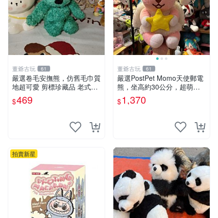
董爺古玩
董爺古玩
61
61
嚴選卷毛安撫熊，仿舊毛巾質
嚴選PostPet Momo天使郵電
地超可愛 剪標珍藏品 老式毛
熊，坐高約30公分，超萌可
巾質地 安撫熊 款式
愛收藏首選 天使郵電熊 Mom
469
1,370
$
$
o熊 玩具
拍賣新星