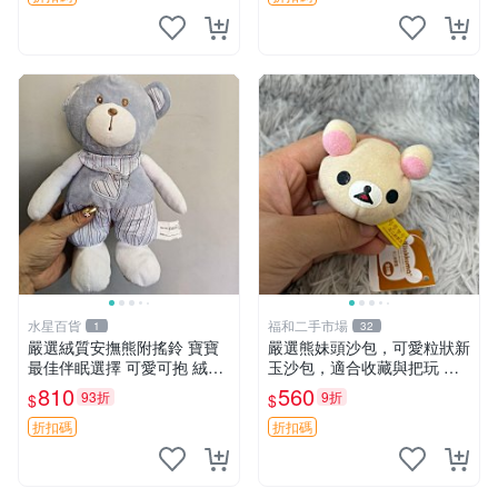
水星百貨
福和二手市場
1
32
嚴選絨質安撫熊附搖鈴 寶寶
嚴選熊妹頭沙包，可愛粒狀新
最佳伴眠選擇 可愛可抱 絨毛
玉沙包，適合收藏與把玩 熊
玩具 安撫熊 嬰兒用
妹 沙包 玉石
810
560
93折
9折
$
$
折扣碼
折扣碼