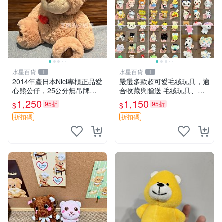
水星百貨
水星百貨
1
1
2014年產日本Nici專櫃正品愛
嚴選多款超可愛毛絨玩具，適
心熊公仔，25公分無吊牌全
合收藏與贈送 毛絨玩具、抱
新 愛心熊 公仔 熊抱玩偶
枕、公仔
1,250
1,150
95折
95折
$
$
折扣碼
折扣碼