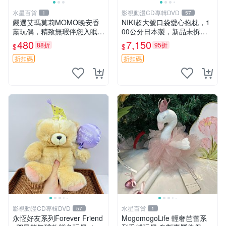
水星百貨
影視動漫CD專輯DVD
1
57
嚴選艾瑪莫莉MOMO晚安香
NIKI超大號口袋愛心抱枕，1
薰玩偶，精致無瑕伴您入眠
00公分日本製，新品未拆封
晚安精靈 香薰玩具 玩偶收藏
胖嘟嘟收藏推薦 愛心抱枕 日
480
7,150
88折
95折
$
$
本 抱枕
折扣碼
折扣碼
影視動漫CD專輯DVD
水星百貨
57
1
永恆好友系列Forever Friend
MogomogoLife 輕奢芭蕾系