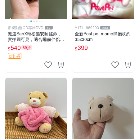
影視動漫CD專輯DVD
Y1711989293
57
883
嚴選SanX輕松熊安睡搖鈴，
全新Post pet momo熊抱枕約
實拍圖可見，適合睡前伴侶，
35x30cm
Picks安撫好物 0325 懸吊 電
540
399
89折
$
$
腦
折扣碼