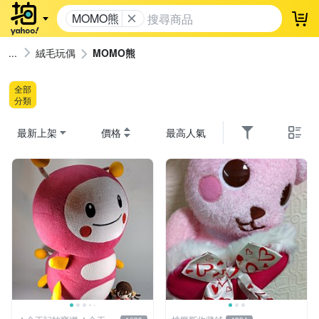
MOMO熊
登
絨毛玩偶
MOMO熊
全部
分類
最新上架
價格
最高人氣