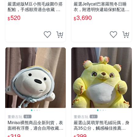
嚴選絕版M豆小熊毛線圍巾搭
嚴選Jellycat巴塞羅熊冬日睡
配帢，手感順滑適合收藏 絕
衣，附透明快遞箱保鮮配送，
版M豆小熊、圍巾、毛線帢
童趣可愛可收藏 巴塞羅熊 睡
520
3,690
$
$
經典好搭
衣 透明袋
董爺古玩
董爺古玩
61
61
Miniso裸熊商品全新到貨，表
嚴選山莫萌芽熊毛絨玩偶，身
面稍有浮塵，適合自用收藏嚴
高35公分，觸感極佳推薦收
選款。 裸熊 商品 裸熊玩偶
藏 萌芽熊 毛絨玩偶 串珠玩偶
319
399