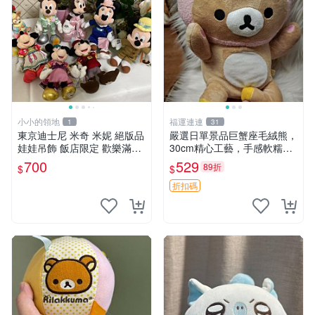
小小的領地
福運連連
1
31
東京迪士尼 米奇 米妮 絕版品
嚴選日單景品巨蟹座毛絨熊，
娃娃吊飾 飯店限定 歡樂滿人
30cm精心工藝，手感軟糯推
間 復活節
薦收藏送人 巨蟹座 毛絨玩具
700
529
89折
$
$
精緻做工
折扣碼