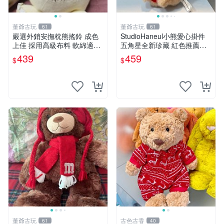
董爺古玩
董爺古玩
61
61
嚴選外銷安撫枕熊搖鈴 成色
StudioHaneul小熊愛心掛件
上佳 採用高級布料 軟綿適合
五角星全新珍藏 紅色推薦收
收藏 安心選購 安撫枕 熊玩具
藏 玩具掛飾 掛件 新品
439
459
$
$
搖鈴
董爺古玩
古色古香
61
40