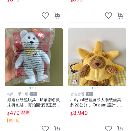
$
$
福和二手市場
古色古香
32
40
嚴選豆袋熊玩具，M家聯名款
Jellycat巴塞羅熊太陽裝坐高
未拆包裝，實拍圖保證正品
約22公分， Origami設計，來
豆袋玩具 嚴選 M家 豆袋熊
自越南。嚴選 Recommendat
479
3,940
88折
$
$
ion！巴塞羅、 Origami熊、J
elly
折扣碼