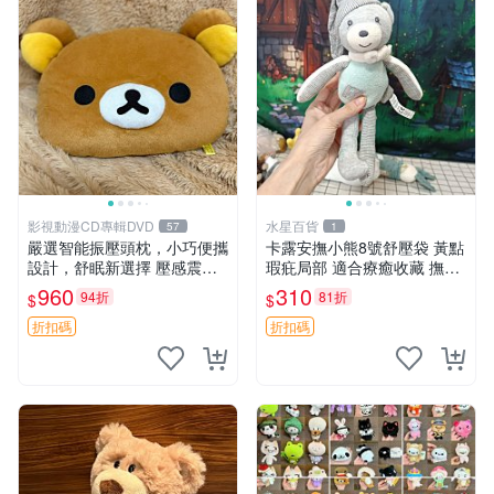
影視動漫CD專輯DVD
水星百貨
57
1
嚴選智能振壓頭枕，小巧便攜
卡露安撫小熊8號舒壓袋 黃點
設計，舒眠新選擇 壓感震動
瑕疪局部 適合療癒收藏 撫慰
頭枕 確切尺寸 小巧便攜
身心 美肌養護 放鬆好物
960
310
94折
81折
$
$
折扣碼
折扣碼