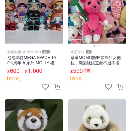
影視動漫CD專輯DVD
水星百貨
57
1
泡泡瑪特MEGA SPACE 10
嚴選MOMO熊郵差熊仙女抱
0%周年 A 系列 MOLLY 權威
枕，滿無濾鏡直銷不退不換
隱藏款 嚴選薄荷巧克力色 80
經典造型可愛必備 紅薯啵啵
600 -
1,000
590
9折
$
$
$
年代風味 權威推薦 合適收藏
間抱枕 抱枕 時尚
折扣碼
折扣碼