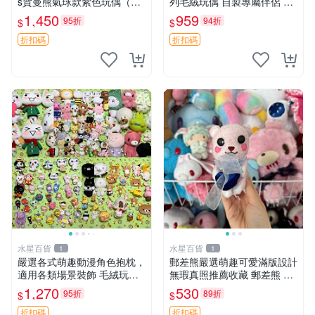
s賀曼熊氣球款紫色玩偶（鼻
列毛絨玩偶 自製專屬伴侶 帶
子稍有磨損） 中古玩具 氣球
標牌全新成色 芭蕾系列 毛絨
1,450
959
95折
94折
$
$
熊 玩偶
玩偶 安撫玩具 新款上架
折扣碼
折扣碼
水星百貨
水星百貨
1
1
嚴選各式萌趣動漫角色抱枕，
郵差熊嚴選萌趣可愛滿版設計
適用各類場景裝飾 毛絨玩
無瑕真照推薦收藏 郵差熊 熊
具、卡通抱枕、趣味玩偶
抱枕 紅薯啵啵間
1,270
530
95折
89折
$
$
折扣碼
折扣碼