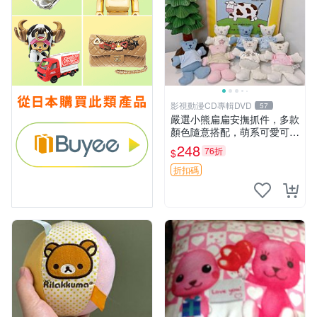
影視動漫CD專輯DVD
57
嚴選小熊扁扁安撫抓件，多款
顏色隨意搭配，萌系可愛可改
掛件 小熊安撫抓件 憶記 抓繩
248
76折
$
孩童掛件
折扣碼