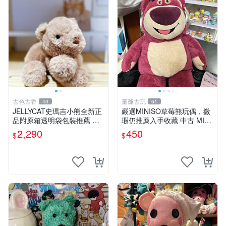
古色古香
董爺古玩
40
61
JELLYCAT史瑪吉小熊全新正
嚴選MINISO草莓熊玩偶，微
品附原箱透明袋包裝推薦 透
瑕仍推薦入手收藏 中古 MINI
明袋 包裝盒 史瑪吉小熊
SO 草莓熊 玩具 收藏
2,290
450
$
$