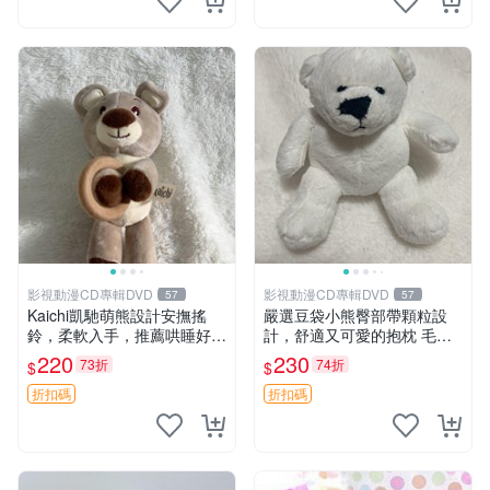
影視動漫CD專輯DVD
影視動漫CD專輯DVD
57
57
Kaichi凱馳萌熊設計安撫搖
嚴選豆袋小熊臀部帶顆粒設
鈴，柔軟入手，推薦哄睡好選
計，舒適又可愛的抱枕 毛絨
擇 熊公仔 安撫玩具 喂食環
抱枕、臀部按摩、坐墊
220
230
73折
74折
$
$
折扣碼
折扣碼