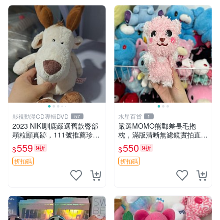
影視動漫CD專輯DVD
水星百貨
57
1
2023 NIKI馴鹿嚴選舊款臀部
嚴選MOMO熊郵差長毛抱
顆粒顯真跡，111號推薦珍藏
枕，滿版清晰無濾鏡實拍直
品 馴鹿 舊款 尾巴顆粒
銷。每周新品到貨，不容錯
559
550
9折
9折
$
$
過！ 郵差熊 長毛 抱枕
折扣碼
折扣碼