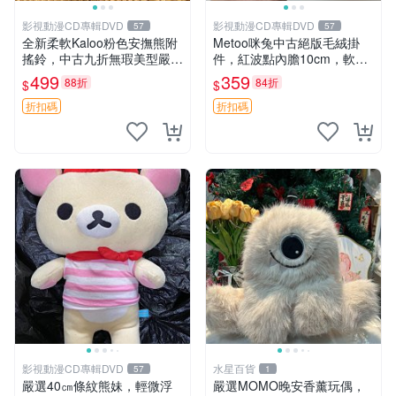
影視動漫CD專輯DVD
影視動漫CD專輯DVD
57
57
全新柔軟Kaloo粉色安撫熊附
Metoo咪兔中古絕版毛絨掛
搖鈴，中古九折無瑕美型嚴選
件，紅波點內膽10cm，軟糯
收藏 粉色 安撫 玩具
宜贈送收藏 咪熊 毛絨 掛件
499
359
88折
84折
$
$
折扣碼
折扣碼
影視動漫CD專輯DVD
水星百貨
57
1
嚴選40㎝條紋熊妹，輕微浮
嚴選MOMO晚安香薰玩偶，