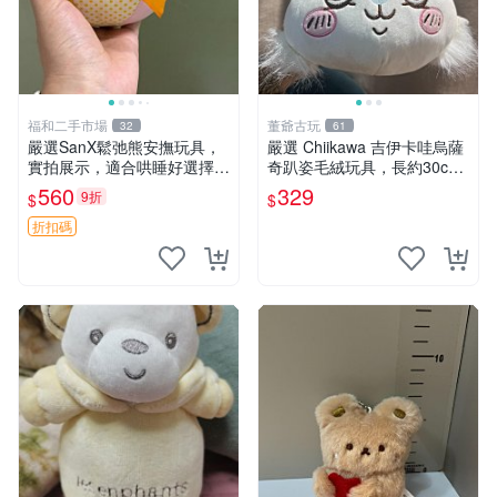
福和二手市場
董爺古玩
32
61
嚴選SanX鬆弛熊安撫玩具，
嚴選 Chiikawa 吉伊卡哇烏薩
實拍展示，適合哄睡好選擇
奇趴姿毛絨玩具，長約30c
電腦玩具 安撫用品
m，質地超軟適合收藏 烏薩
560
329
9折
$
$
奇 Chiikawa 毛絨 超軟
折扣碼