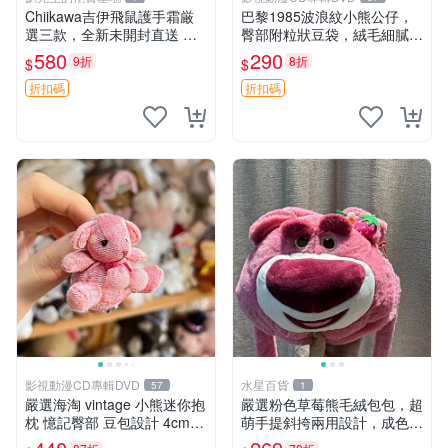
Chiikawa吉伊飛鼠護手霜厳
巴黎1985波浪紋小熊公仔，
選三款，全新未開封直送 飛
臀部附粒狀豆袋，絨毛細膩臉
鼠 護手霜 吉伊三款 新貨
部可愛，中古嚴選推薦 小熊
580
290
9折
8折
$
$
公仔 豆袋
折扣碼
折扣碼
影視動漫CD專輯DVD
水星百貨
57
1
嚴選海淘 vintage 小熊迷你抱
嚴選粉色草莓熊毛絨包包，超
枕 憶記臀部 豆包設計 4cm
萌手提斜挎兩用設計，成色上
高 推薦收藏 迷你豆包小熊、
佳容量大 粉紅草莓 毛絨包 超