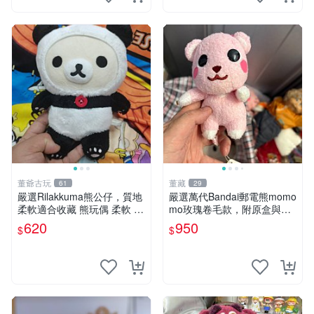
董爺古玩
董藏
61
29
嚴選Rilakkuma熊公仔，質地
嚴選萬代Bandai郵電熊momo
柔軟適合收藏 熊玩偶 柔軟 公
mo玫瑰卷毛款，附原盒與吊
仔 收藏
牌，粉嫩可愛入手即柔軟～
620
950
$
$
玫瑰卷毛 郵電熊 正品