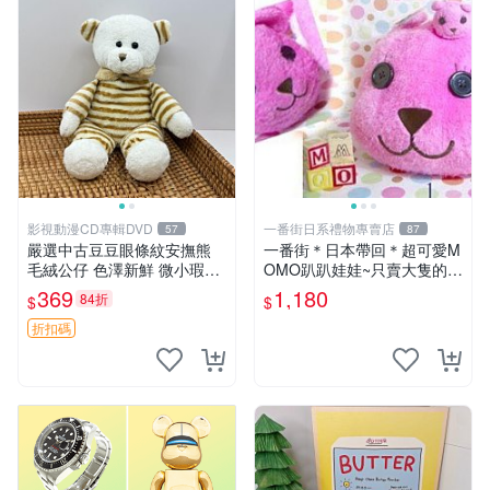
影視動漫CD專輯DVD
一番街日系禮物專賣店
57
87
嚴選中古豆豆眼條紋安撫熊
一番街＊日本帶回＊超可愛M
毛絨公仔 色澤新鮮 微小瑕疵
OMO趴趴娃娃~只賣大隻的1
可收藏 中古 安撫熊 條紋公仔
號~單隻價～生日禮物
369
1,180
84折
$
$
折扣碼