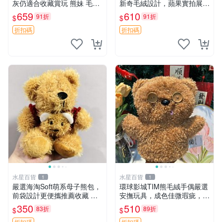
灰仍適合收藏賞玩 熊妹 毛絨
新奇毛絨設計，蘋果實拍展
玩具 浮雕熊
示，成色極佳 晚安香薰 馮娃
659
610
91折
91折
$
$
娃 毛絨玩偶
折扣碼
折扣碼
水星百貨
水星百貨
1
1
嚴選海淘Soft萌系母子熊包，
環球影城TIM熊毛絨手偶嚴選
前袋設計更便攜推薦收藏 母
安撫玩具，成色佳微瑕疵，贈
子熊 軟綿綿 包包
小禮物超值優惠 TIM熊 毛絨
350
510
83折
89折
$
$
手偶 安撫 toy 嚴選
折扣碼
折扣碼