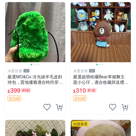
水星百貨
水星百貨
1
1
嚴選MO&Co.冷光綠羊毛皮斜
嚴選超萌哈囉Bear草裙舞主
挎包，質地優雅適合時尚穿搭
題小公仔，適合收藏與送禮 1
冷光綠 皮包 斜挎包
00 克 哈囉Bear 草裙舞
399
310
85折
81折
$
$
折扣碼
折扣碼
拍賣新星