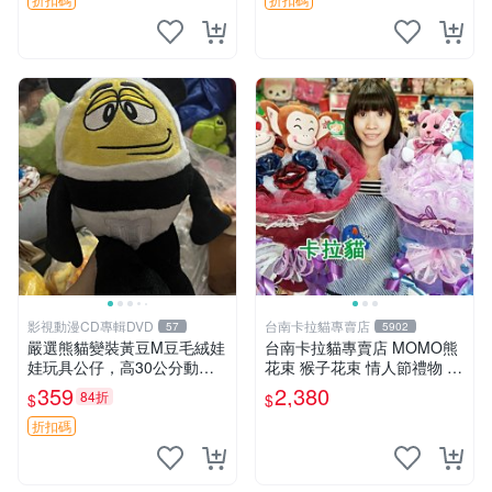
影視動漫CD專輯DVD
台南卡拉貓專賣店
57
5902
嚴選熊貓變裝黃豆M豆毛絨娃
台南卡拉貓專賣店 MOMO熊
娃玩具公仔，高30公分動漫
花束 猴子花束 情人節禮物 二
周邊 熊貓 變裝 公仔
選一 可繡字 可今天寄明天到
359
2,380
84折
$
$
折扣碼