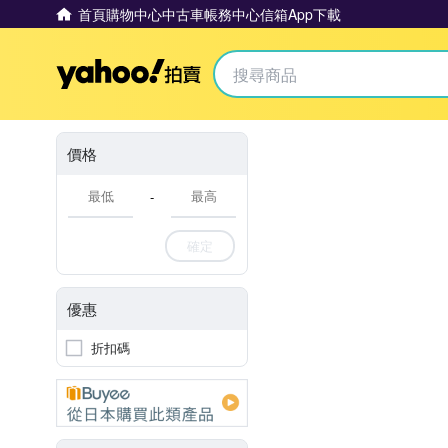
首頁
購物中心
中古車
帳務中心
信箱
App下載
Yahoo拍賣
價格
-
確定
優惠
折扣碼