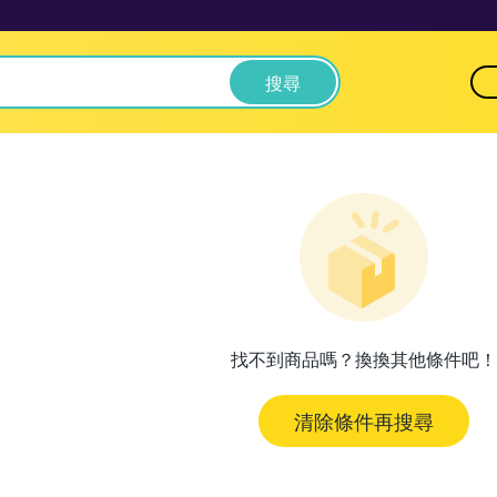
搜尋
找不到商品嗎？換換其他條件吧！
清除條件再搜尋