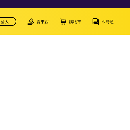
登入
賣東西
購物車
即時通