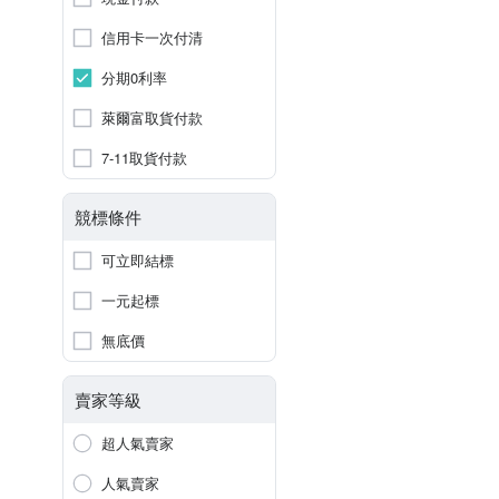
信用卡一次付清
分期0利率
萊爾富取貨付款
7-11取貨付款
競標條件
可立即結標
一元起標
無底價
賣家等級
超人氣賣家
人氣賣家