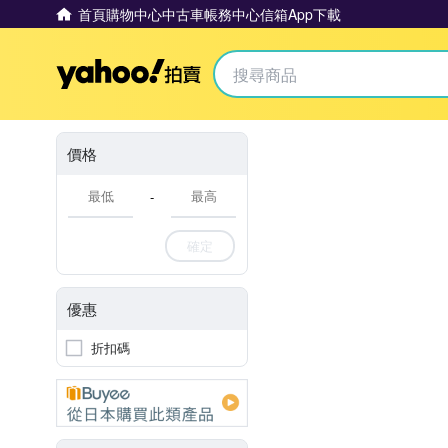
首頁
購物中心
中古車
帳務中心
信箱
App下載
Yahoo拍賣
價格
-
確定
優惠
折扣碼