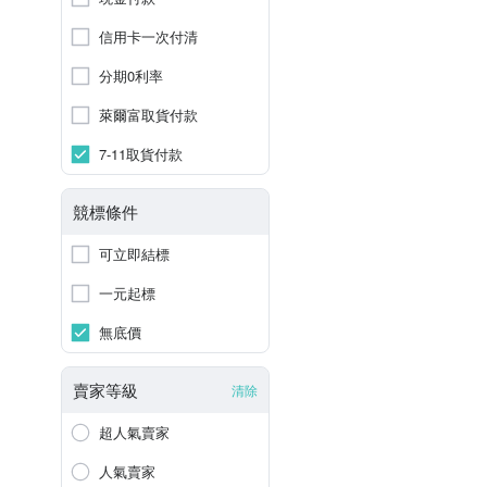
信用卡一次付清
分期0利率
萊爾富取貨付款
7-11取貨付款
競標條件
可立即結標
一元起標
無底價
賣家等級
清除
超人氣賣家
人氣賣家