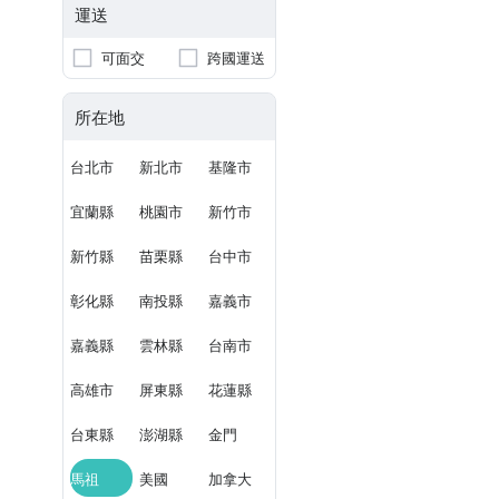
運送
可面交
跨國運送
所在地
台北市
新北市
基隆市
宜蘭縣
桃園市
新竹市
新竹縣
苗栗縣
台中市
彰化縣
南投縣
嘉義市
嘉義縣
雲林縣
台南市
高雄市
屏東縣
花蓮縣
台東縣
澎湖縣
金門
馬祖
美國
加拿大