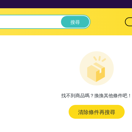
搜尋
找不到商品嗎？換換其他條件吧！
清除條件再搜尋