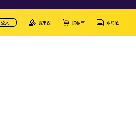
登入
賣東西
購物車
即時通