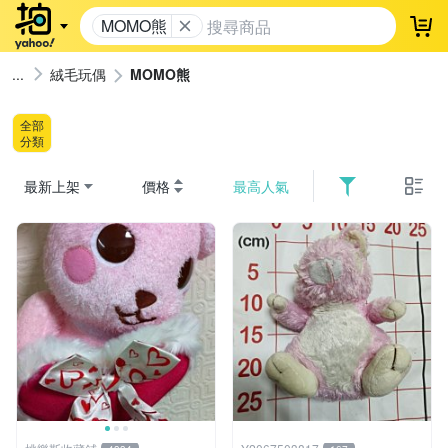
MOMO熊
登
絨毛玩偶
MOMO熊
全部
分類
最新上架
價格
最高人氣