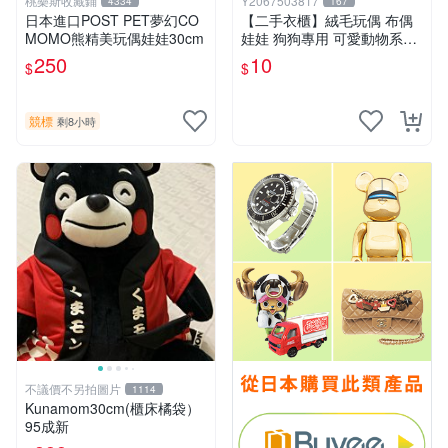
桃樂斯收藏鋪
Y2067503817
4334
167
日本進口POST PET夢幻CO
【二手衣櫃】絨毛玩偶 布偶
MOMO熊精美玩偶娃娃30cm
娃娃 狗狗專用 可愛動物系列
耐咬耐磨玩具 玩偶 粉紅熊寵
250
10
$
$
物玩具 1120929
競標
剩8小時
不議價不另拍圖片
1114
Kunamom30cm(櫃床橘袋）
95成新