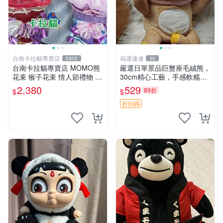
台南卡拉貓專賣店
福運連連
5902
30
台南卡拉貓專賣店 MOMO熊
嚴選日單景品巨蟹座毛絨熊，
花束 猴子花束 情人節禮物 二
30cm精心工藝，手感軟糯推
選一 可繡字 可今天寄明天到
薦收藏送人 巨蟹座 毛絨玩具
2,380
529
89折
$
$
精緻做工
折扣碼