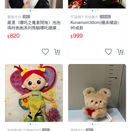
董爺古玩
不議價不另拍圖片
61
1114
嚴選《哪吒之魔童鬧海》泡泡
Kunamom30cm(櫃床橘袋）
瑪特抱抱系列熊貓哪吒搪膠臉
95成新
毛絨， STATE：如圖顯示 哪
820
999
$
$
吒 毛絨公仔 泡泡瑪特
影視動漫CD專輯DVD
董爺古玩
57
61