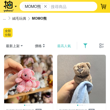
MOMO熊
登
絨毛玩偶
MOMO熊
全部
分類
最新上架
價格
最高人氣