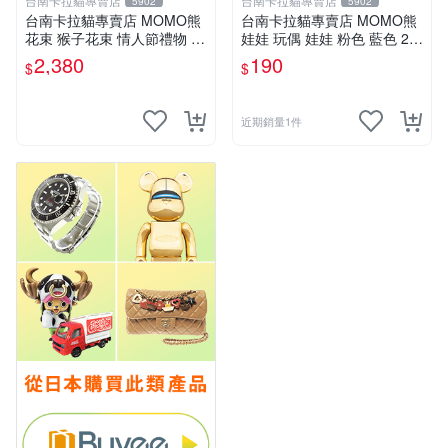
台南卡拉貓專賣店
台南卡拉貓專賣店
5902
5902
台南卡拉貓專賣店 MOMO熊
台南卡拉貓專賣店 MOMO熊
花束 猴子花束 情人節禮物 二
娃娃 玩偶 娃娃 粉色 藍色 2色
選一 可繡字 可今天寄明天到
分售
2,380
190
$
$
近期銷量1件