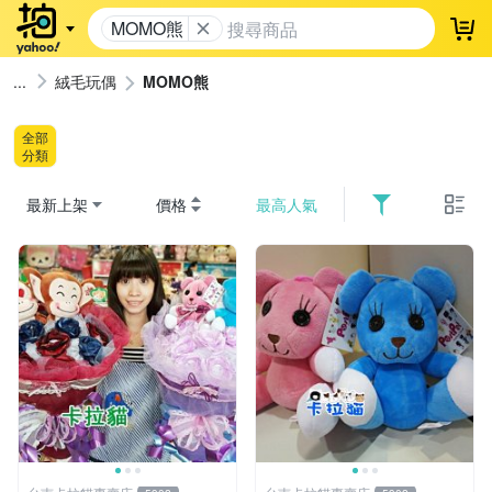
MOMO熊
登
絨毛玩偶
MOMO熊
全部
分類
最新上架
價格
最高人氣