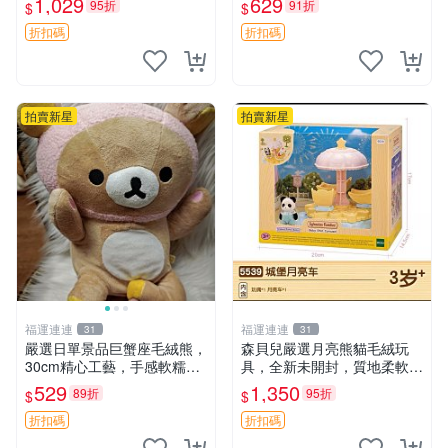
1,029
629
95折
91折
$
$
藏兼送禮，適合女性好友或家
極致軟糯手感，精工細作值得
人，限量釋出。鬆熊、熊玩
典藏，尺寸24cm，收藏佳品
折扣碼
折扣碼
偶、收藏品
贈禮
拍賣新星
拍賣新星
福運連連
福運連連
31
31
嚴選日單景品巨蟹座毛絨熊，
森貝兒嚴選月亮熊貓毛絨玩
30cm精心工藝，手感軟糯推
具，全新未開封，質地柔軟適
薦收藏送人 巨蟹座 毛絨玩具
合收藏 月亮熊貓 毛絨玩具 新
529
1,350
89折
95折
$
$
精緻做工
款 儲倉直銷
折扣碼
折扣碼