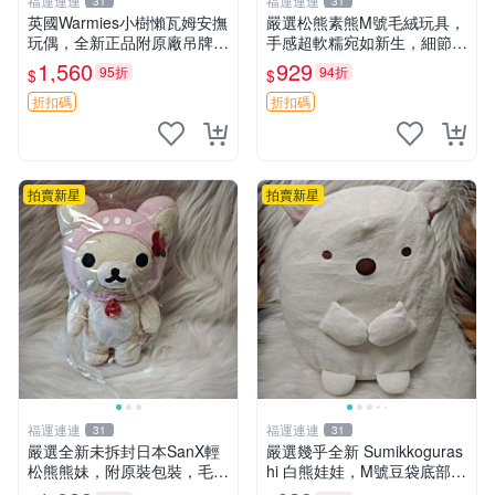
福運連連
福運連連
31
31
英國Warmies小樹懶瓦姆安撫
嚴選松熊素熊M號毛絨玩具，
玩偶，全新正品附原廠吊牌與
手感超軟糯宛如新生，細節精
防塵袋，內藏薰衣草可加熱，
緻完美無瑕，推薦送禮或珍
1,560
929
95折
94折
$
$
適合各個年齡層，冷暖兩用享
藏，中古狀態保養得宜。 松
受抱抱樂趣，不容錯過嚴選好
熊 素熊 毛絨doll
折扣碼
折扣碼
物 溫暖 冷感
拍賣新星
拍賣新星
福運連連
福運連連
31
31
嚴選全新未拆封日本SanX輕
嚴選幾乎全新 Sumikkoguras
松熊熊妹，附原裝包裝，毛絨
hi 白熊娃娃，M號豆袋底部，
質地極佳，細膩可愛，推薦收
穩固不易倒，毛絨布標附贈，