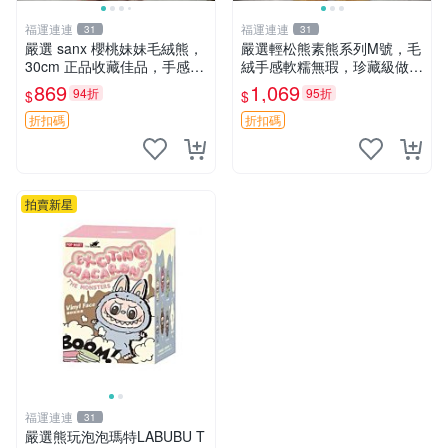
福運連連
福運連連
31
31
嚴選 sanx 櫻桃妹妹毛絨熊，
嚴選輕松熊素熊系列M號，毛
30cm 正品收藏佳品，手感極
絨手感軟糯無瑕，珍藏級做工
軟，適合贈送與收藏 櫻桃妹
推薦收藏，尺寸35cm清晰可
869
1,069
94折
95折
$
$
妹、sanx、毛絨熊
見。中古毛絨、收藏精品、毛
絨玩具
折扣碼
折扣碼
拍賣新星
福運連連
31
嚴選熊玩泡泡瑪特LABUBU T