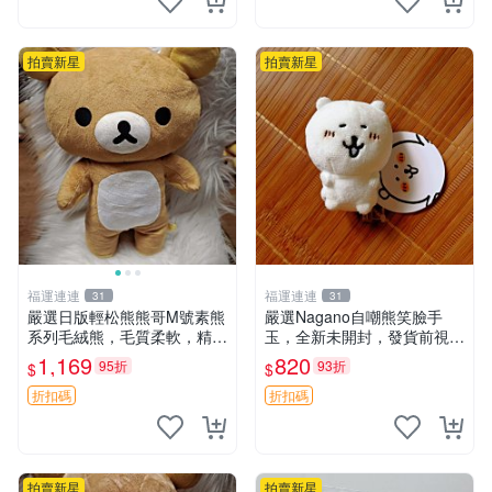
拍賣新星
拍賣新星
福運連連
福運連連
31
31
嚴選日版輕松熊熊哥M號素熊
嚴選Nagano自嘲熊笑臉手
系列毛絨熊，毛質柔軟，精緻
玉，全新未開封，發貨前視頻
可愛，尺寸35cm，保存狀態
確認，海南 廣西 貴州 嚴選N
1,169
820
95折
93折
$
$
優異。收藏或贈送皆為佳選。
agano自嘲熊笑臉手玉，全新
中古 毛絨熊 毛玩偶
未開封，發貨前視頻確認，四
折扣碼
折扣碼
川 重慶 內
拍賣新星
拍賣新星