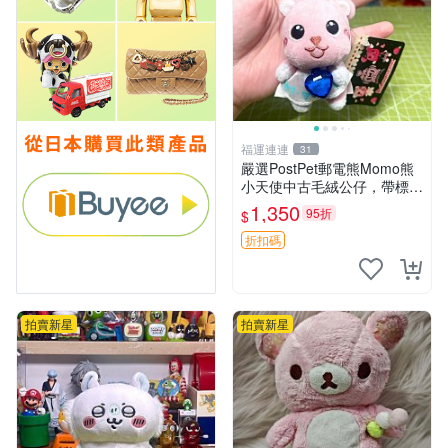
福運連連
31
嚴選PostPet郵電熊Momo熊
小天使中古毛絨公仔，帶標牌
保存完好。絕版稀有少見收藏
1,350
95折
$
品，微瑕可接受，狀態如圖。
所見即所得，毛絨精品嚴選推
折扣碼
薦。 中古收藏
拍賣新星
拍賣新星