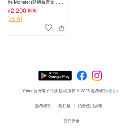
he Monsters隨機臉盲盒，萌
趣馬卡龍設計 芝麻豆豆 LAB
2,200
95折
$
UBU LABUBU THE MONST
ERS 橙色豆
折扣碼
Yahoo台灣電子商務 版權所有 © 2026 服務條款(
更新
)
服務條款
|
隱私權
|
拍賣使用規範
交易安全