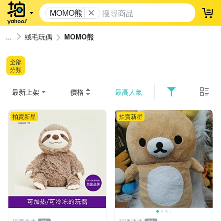
MOMO熊
登
絨毛玩偶
MOMO熊
全部
分類
最新上架
價格
最高人氣
拍賣新星
拍賣新星