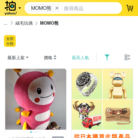
MOMO熊
登
絨毛玩偶
MOMO熊
全部
分類
最新上架
價格
最高人氣