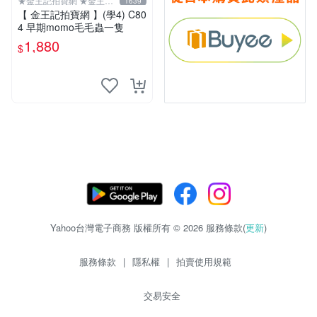
★金王記拍寶網 ★金王記
1639
拍寶趣
【 金王記拍寶網 】(學4) C80
4 早期momo毛毛蟲一隻
1,880
$
Yahoo台灣電子商務 版權所有 © 2026 服務條款(
更新
)
服務條款
|
隱私權
|
拍賣使用規範
交易安全