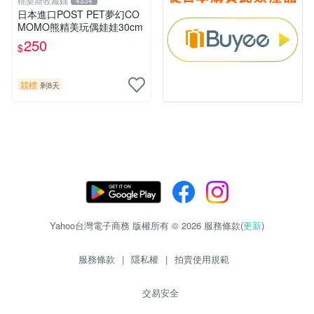
桃樂斯收藏鋪
4334
日本進口POST PET夢幻CO
MOMO熊精美玩偶娃娃30cm
250
$
競標
剩8天
Yahoo台灣電子商務 版權所有 © 2026 服務條款(
更新
)
服務條款
|
隱私權
|
拍賣使用規範
交易安全