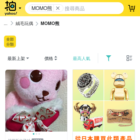
MOMO熊
登
絨毛玩偶
MOMO熊
全部
分類
最新上架
價格
最高人氣