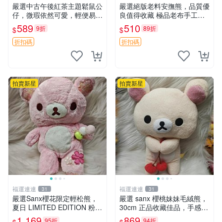
嚴選中古午後紅茶主題鬆鼠公
嚴選絕版老料安撫熊，品質優
仔，微瑕依然可愛，輕便易運
良值得收藏 極品老布手工安
送 二手收藏推薦 工廠直營 快
撫搖鈴玩具，適合哄睡寶貝
589
510
9折
89折
$
$
遞到府 中古 玩偶 公仔
超柔老料搖鈴熊，專為孩子設
計的安心伴護 推薦絕版老布
折扣碼
折扣碼
製工藝搖鈴熊，可當作童
拍賣新星
拍賣新星
福運連連
福運連連
31
31
嚴選Sanx櫻花限定輕松熊，
嚴選 sanx 櫻桃妹妹毛絨熊，
夏日 LIMITED EDITION 粉色
30cm 正品收藏佳品，手感極
毛絨熊，背有拉鏈設計，肚內
軟，適合贈送與收藏 櫻桃妹
1,169
869
95折
94折