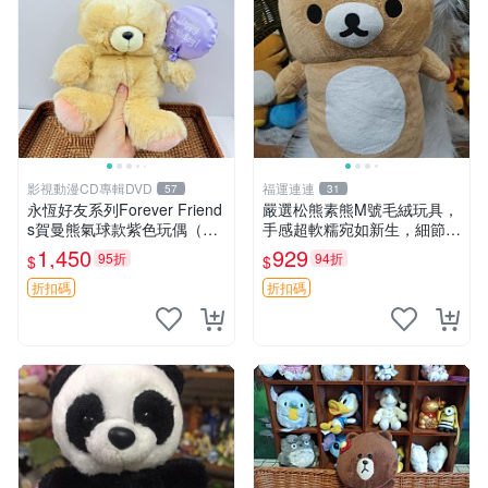
影視動漫CD專輯DVD
福運連連
57
31
永恆好友系列Forever Friend
嚴選松熊素熊M號毛絨玩具，
s賀曼熊氣球款紫色玩偶（鼻
手感超軟糯宛如新生，細節精
子稍有磨損） 中古玩具 氣球
緻完美無瑕，推薦送禮或珍
1,450
929
95折
94折
$
$
熊 玩偶
藏，中古狀態保養得宜。 松
熊 素熊 毛絨doll
折扣碼
折扣碼