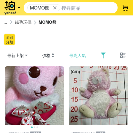
MOMO熊
登
絨毛玩偶
MOMO熊
全部
分類
最新上架
價格
最高人氣