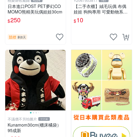
桃樂斯收藏鋪
Y2067503817
4334
167
日本進口POST PET夢幻CO
【二手衣櫃】絨毛玩偶 布偶
MOMO熊精美玩偶娃娃30cm
娃娃 狗狗專用 可愛動物系列
耐咬耐磨玩具 玩偶 粉紅熊寵
250
10
$
$
物玩具 1120929
競標
剩8天
不議價不另拍圖片
1114
Kunamom30cm(櫃床橘袋）
95成新