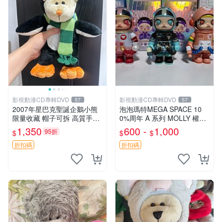
影視動漫CD專輯DVD
影視動漫CD專輯DVD
57
57
2007年星巴克聖誕企鵝小熊
泡泡瑪特MEGA SPACE 10
限量收藏 帽子可拆 高質手感
0%周年 A 系列 MOLLY 權威
超愛 聖誕限定 星巴克企鵝 小
隱藏款 嚴選薄荷巧克力色 80
1,350
600 -
1,000
95折
$
$
$
熊杯墊
年代風味 權威推薦 合適收藏
折扣碼
折扣碼