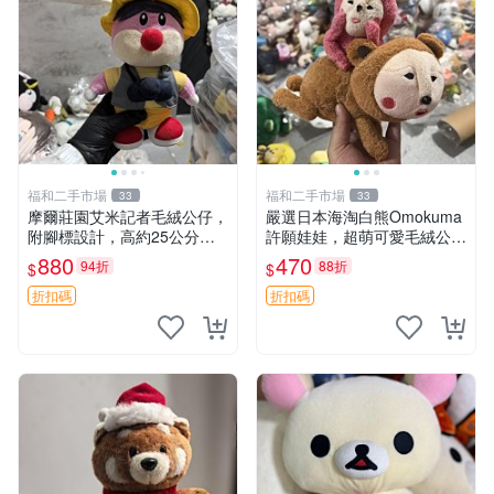
福和二手市場
福和二手市場
33
33
摩爾莊園艾米記者毛絨公仔，
嚴選日本海淘白熊Omokuma
附腳標設計，高約25公分，
許願娃娃，超萌可愛毛絨公仔
全新未拆封，限量珍藏。艾米
推薦收藏 白熊 Omokuma 毛
880
470
94折
88折
$
$
記者 毛絨公仔 超萌玩偶
絨玩具 偽裝娃娃 玩具擺飾
折扣碼
折扣碼