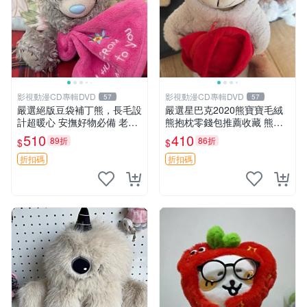
影視動漫CD專輯DVD
影視動漫CD專輯DVD
57
57
嚴選絕版豆袋補丁熊，長毛設
嚴選星巴克2020熊寶寶毛絨
計超暖心 安撫好物必備 老料
熊抱枕零錢包推薦收藏 熊寶
長毛抱枕，仿古成色如實呈現
寶 毛絨熊 零錢包
510
410
89折
86折
$
$
經典款推薦收藏 拍下即送長
毛抱枕，絕版補丁熊，安心之
折扣碼
折扣碼
選