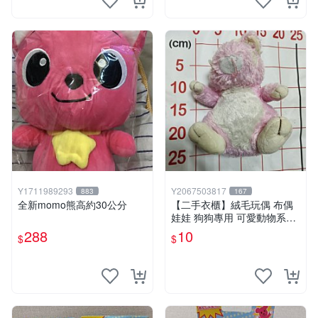
Y1711989293
Y2067503817
883
167
全新momo熊高約30公分
【二手衣櫃】絨毛玩偶 布偶
娃娃 狗狗專用 可愛動物系列
耐咬耐磨玩具 玩偶 粉紅熊寵
288
10
$
$
物玩具 1120929