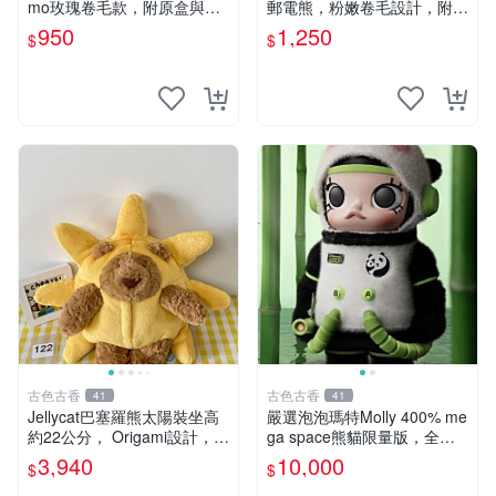
mo玫瑰卷毛款，附原盒與吊
郵電熊，粉嫩卷毛設計，附原
牌，粉嫩可愛入手即柔軟～
裝包裝與吊牌，超Recomme
950
1,250
$
$
玫瑰卷毛 郵電熊 正品
nded收藏品 1095 玩偶 包裝
古色古香
古色古香
41
41
Jellycat巴塞羅熊太陽裝坐高
嚴選泡泡瑪特Molly 400% me
約22公分， Origami設計，來
ga space熊貓限量版，全新
自越南。嚴選 Recommendat
附原Packaging。拍下即視頻
3,940
10,000
$
$
ion！巴塞羅、 Origami熊、J
確認。 泡泡瑪特 Molly 400%