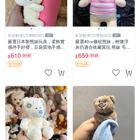
影視動漫CD專輯DVD
影視動漫CD專輯DVD
57
57
嚴選日本製熊妹玩具，柔軟實
嚴選40㎝條紋熊妹，輕微浮
感伴手好禮，豆袋質地手感
灰仍適合收藏賞玩 熊妹 毛絨
佳，抱枕小熊 recom 推薦 白
玩具 浮雕熊
610
659
91折
91折
$
$
色豆袋 玩具
折扣碼
折扣碼