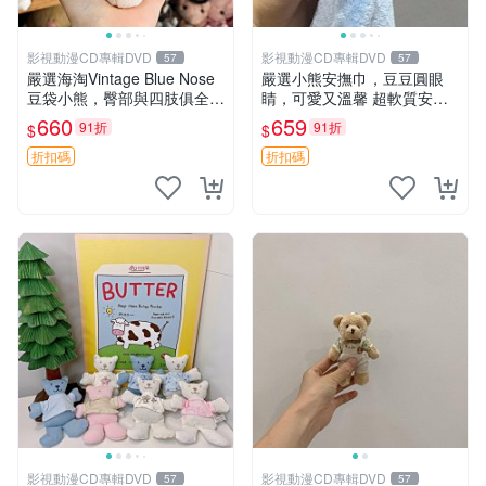
影視動漫CD專輯DVD
影視動漫CD專輯DVD
57
57
嚴選海淘Vintage Blue Nose
嚴選小熊安撫巾，豆豆圓眼
豆袋小熊，臀部與四肢俱全，
睛，可愛又溫馨 超軟質安撫
坐高11公分，附原盒與吊牌
巾，豆豆設計，哄睡好幫手
660
659
91折
91折
$
$
收藏。藍鼻子小熊，值得擁有
約克豆豆眼安撫巾 數碼豆豆
玩具 憶熊
眼
折扣碼
折扣碼
影視動漫CD專輯DVD
影視動漫CD專輯DVD
57
57