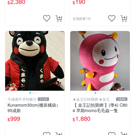
2,380
190
$
$
近期銷量1件
不議價不另拍圖片
★金王記拍寶網 ★金王記
1114
1639
拍寶趣
Kunamom30cm(櫃床橘袋）
【 金王記拍寶網 】(學4) C80
95成新
4 早期momo毛毛蟲一隻
999
1,880
$
$