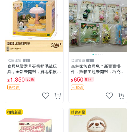
福運連連
福運連連
31
31
森貝兒嚴選月亮熊貓毛絨玩
森林家族森貝兒全新寶寶掛
具，全新未開封，質地柔軟適
件，熊貓主題未開封，巧克力
合收藏 月亮熊貓 毛絨玩具 新
兔牛奶兔郁金香兔貓吉娃娃嚴
1,350
650
95折
91折
$
$
款 儲倉直銷
選，適合收藏 熊貓 森林 寶寶
折扣碼
折扣碼
拍賣新星
拍賣新星