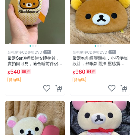
影視動漫CD專輯DVD
影視動漫CD專輯DVD
57
57
嚴選SanX輕松熊安睡搖鈴，
嚴選智能振壓頭枕，小巧便攜
實拍圖可見，適合睡前伴侶，
設計，舒眠新選擇 壓感震動
Picks安撫好物 0325 懸吊 電
頭枕 確切尺寸 小巧便攜
540
960
89折
94折
$
$
腦
折扣碼
折扣碼