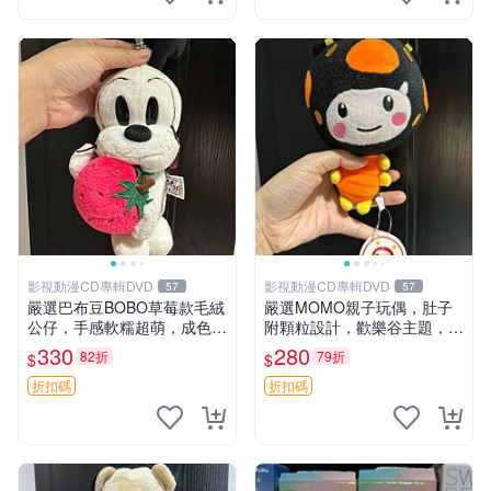
影視動漫CD專輯DVD
影視動漫CD專輯DVD
57
57
嚴選巴布豆BOBO草莓款毛絨
嚴選MOMO親子玩偶，肚子
公仔，手感軟糯超萌，成色優
附顆粒設計，歡樂谷主題，成
良適合作為收藏品或包包配
色清晰可視頻確認。歡樂購不
330
280
82折
79折
$
$
飾。可視頻確認詳情。 巴布
停！ 點點玩偶 歡樂谷 肚子帶
豆 BOBO 草莓 毛絨公仔 收藏
顆粒
折扣碼
折扣碼
包配飾