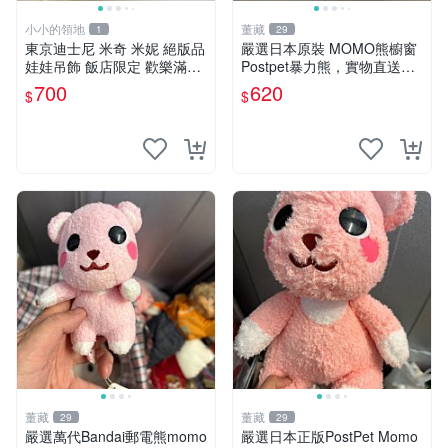
小小的領地
董藏
1
29
東京迪士尼 米奇 米妮 絕版品
嚴選日本原裝 MOMO熊櫥窗
娃娃吊飾 飯店限定 歡樂滿人
Postpet暴力熊，實物直送新
間 復活節
臺灣。MOMO熊 暴力熊 熊貓
700
620
$
$
櫥窗
董藏
董藏
29
29
嚴選萬代Bandai郵電熊momo
嚴選日本正版PostPet Momo