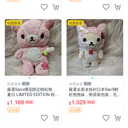
拍賣新星
拍賣新星
福運連連
福運連連
31
31
嚴選Sanx櫻花限定輕松熊，
嚴選全新未拆封日本SanX輕
夏日 LIMITED EDITION 粉色
松熊熊妹，附原裝包裝，毛絨
毛絨熊，背有拉鏈設計，肚內
質地極佳，細膩可愛，推薦收
1,169
1,029
95折
95折
$
$
填充豆袋，精致工藝呈現，狀
藏兼送禮，適合女性好友或家
態如新，適合收藏與送人 櫻
人，限量釋出。鬆熊、熊玩
折扣碼
折扣碼
花、
偶、收藏品