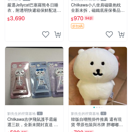
嚴選Jellycat巴塞羅熊冬日睡
Chiikawa小八坐肩磁吸抱枕
衣，附透明快遞箱保鮮配送，
全新未拆，磁鐵底座保養品專
童趣可愛可收藏 巴塞羅熊 睡
用 磁鐵 磁吸 抱枕
3,690
970
94折
$
$
衣 透明袋
折扣碼
劉先生的挖寶基地
劉先生的挖寶基地
1
1
Chiikawa吉伊飛鼠護手霜厳
韓版自嘲熊掛件推薦 還有現
選三款，全新未開封直送 飛
貨 帶原包裝與吊牌 胖嘟嘟超
鼠 護手霜 吉伊三款 新貨
可愛 毛絨手感佳 小熊掛件 自