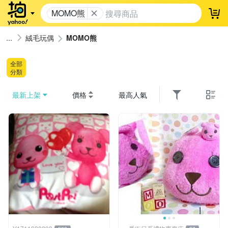
MOMO熊
登
絨毛玩偶
MOMO熊
全部
分類
最新上架
價格
最高人氣