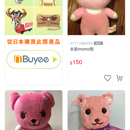
Y1711989293
883
全新momo熊
150
$