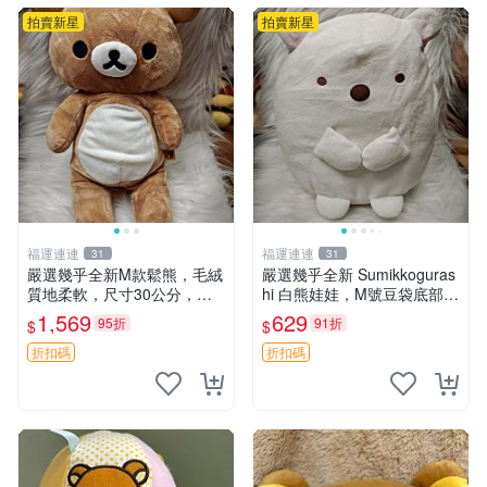
拍賣新星
拍賣新星
福運連連
福運連連
31
31
嚴選幾乎全新M款鬆熊，毛絨
嚴選幾乎全新 Sumikkoguras
質地柔軟，尺寸30公分，做
hi 白熊娃娃，M號豆袋底部，
工精緻可愛，適合收藏或贈送
穩固不易倒，毛絨布標附贈，
1,569
629
95折
91折
$
$
親友。中古使用痕跡，手感依
極致軟糯手感，精工細作值得
然優良。 鬆熊 嬰熊 毛玩偶
典藏，尺寸24cm，收藏佳品
折扣碼
折扣碼
贈禮