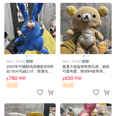
福和二手市場
福和二手市場
33
33
2023年中國郵局授權藍卯卯B
嚴選大號超萌熊熊玩偶，臉部
款15cm毛絨公仔，限量珍藏
可愛有愛，附掛84號專用
版 毛絨玩具 新年禮品 藍卯卯
袋，適合收藏與送禮 寶寶熊
780
630
93折
91折
$
$
限量版 15cm
玩具 熊抱枕
折扣碼
折扣碼