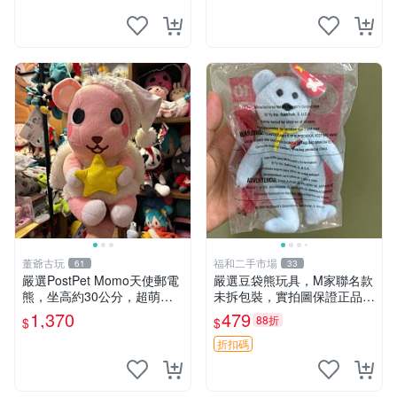
elly
熊貓 新
董爺古玩
福和二手市場
61
33
嚴選PostPet Momo天使郵電
嚴選豆袋熊玩具，M家聯名款
熊，坐高約30公分，超萌可
未拆包裝，實拍圖保證正品
愛收藏首選 天使郵電熊 Mom
豆袋玩具 嚴選 M家 豆袋熊
1,370
479
88折
$
$
o熊 玩具
折扣碼