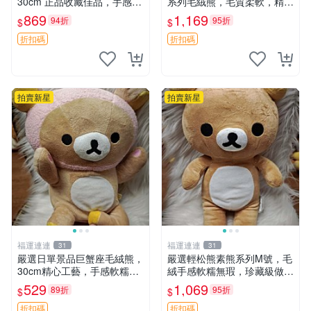
30cm 正品收藏佳品，手感極
系列毛絨熊，毛質柔軟，精緻
軟，適合贈送與收藏 櫻桃妹
可愛，尺寸35cm，保存狀態
869
1,169
94折
95折
$
$
妹、sanx、毛絨熊
優異。收藏或贈送皆為佳選。
中古 毛絨熊 毛玩偶
折扣碼
折扣碼
拍賣新星
拍賣新星
福運連連
福運連連
31
31
嚴選日單景品巨蟹座毛絨熊，
嚴選輕松熊素熊系列M號，毛
30cm精心工藝，手感軟糯推
絨手感軟糯無瑕，珍藏級做工
薦收藏送人 巨蟹座 毛絨玩具
推薦收藏，尺寸35cm清晰可
529
1,069
89折
95折
$
$
精緻做工
見。中古毛絨、收藏精品、毛
絨玩具
折扣碼
折扣碼