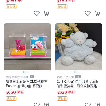
580
780
9折
93折
$
$
嘲抱枕 小熊抱枕
折扣碼
折扣碼
劉先生的挖寶基地
福和二手市場
1
33
嚴選日本原裝 MOMO熊櫥窗
法國Kaloo白色毛絨熊，灰眼
Postpet熊 暴力熊 麼麼熊，實
睛甜蜜笑容，適合安撫逗趣可
物精緻收藏無損，二手誠意出
愛，柔軟面料手感佳。14 白
620
530
91折
89折
$
$
售 暴力熊 MOMO熊 日本版
色安撫熊 毛絨玩具 寶寶逗樂
櫥趣熊熊偶
具
折扣碼
折扣碼