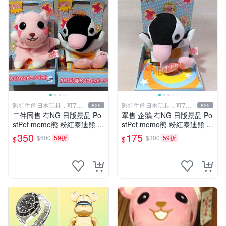
彩虹牛的日本玩具，可7取
彩虹牛的日本玩具，可7取
825
825
付
付
二件同售 有NG 日版景品 Po
單售 企鵝 有NG 日版景品 Po
stPet momo熊 粉紅泰迪熊 妹
stPet momo熊 粉紅泰迪熊 娃
妹 comomo 企鵝 娃娃 布偶
娃 布偶 手指頭 娃娃
350
175
$600
59折
$300
59折
$
$
手指頭 娃娃