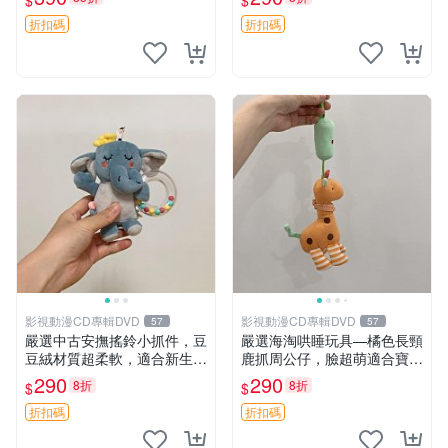
$
$
玩具 奶娃 toy 傳統款 熊熊 te
公仔 豆袋
ddybear babydoll
折扣碼
折扣碼
影視動漫CD專輯DVD
影視動漫CD專輯DVD
57
57
嚴選中古安撫搖鈴小抓件，豆
嚴選海淘哄睡玩具—橘色長頸
豆絨材質超柔軟，適合新生寶
鹿抓周公仔，臉超萌適合寶寶
寶緩解焦慮 (安撫玩具 寶寶用
陪伴，中古略有使用痕跡 橘
290
290
8折
8折
$
$
品 抱枕)
色 長頸鹿 抓周
折扣碼
折扣碼