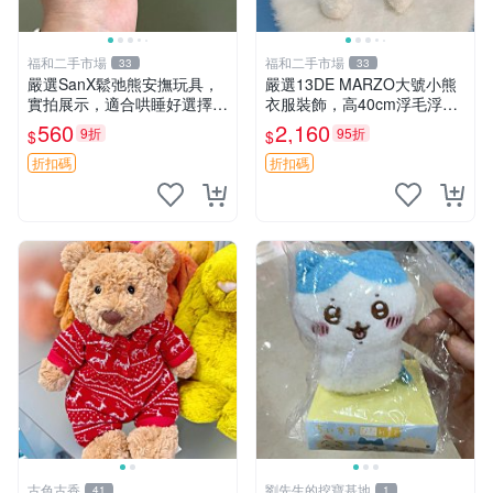
福和二手市場
福和二手市場
33
33
嚴選SanX鬆弛熊安撫玩具，
嚴選13DE MARZO大號小熊
實拍展示，適合哄睡好選擇
衣服裝飾，高40cm浮毛浮
電腦玩具 安撫用品
灰，詳觀後再拍。二手收藏請
560
2,160
9折
95折
$
$
珍惜。 13DE MARZO 二手
小熊 衣服裝飾
折扣碼
折扣碼
古色古香
劉先生的挖寶基地
41
1