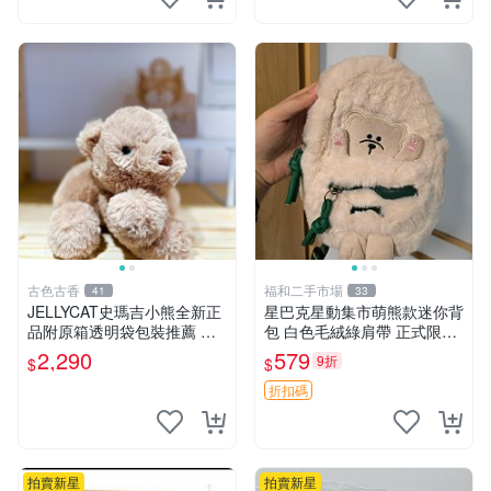
古色古香
福和二手市場
41
33
JELLYCAT史瑪吉小熊全新正
星巴克星動集市萌熊款迷你背
品附原箱透明袋包裝推薦 透
包 白色毛絨綠肩帶 正式限量
明袋 包裝盒 史瑪吉小熊
版 新品 上市未拆封 尺寸約20
2,290
579
9折
$
$
公分 超適合收藏 迷你背包 毛
絨玩具 背包配件
折扣碼
拍賣新星
拍賣新星