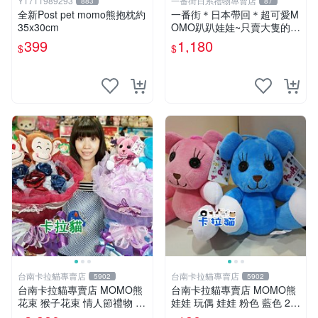
Y1711989293
一番街日系禮物專賣店
883
87
全新Post pet momo熊抱枕約
一番街＊日本帶回＊超可愛M
35x30cm
OMO趴趴娃娃~只賣大隻的1
號~單隻價～生日禮物
399
1,180
$
$
台南卡拉貓專賣店
台南卡拉貓專賣店
5902
5902
台南卡拉貓專賣店 MOMO熊
台南卡拉貓專賣店 MOMO熊
花束 猴子花束 情人節禮物 二
娃娃 玩偶 娃娃 粉色 藍色 2色
選一 可繡字 可今天寄明天到
分售