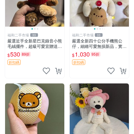
福和二手市場
福和二手市場
33
33
嚴選近乎全新星巴克錄音小熊
嚴選全新四十公分手機熊公
毛絨擺件，超級可愛宜贈送掛
仔，細緻可愛無損新品，實拍
飾 錄音小熊 毛絨擺件 贈品
展現萌趣風采 潘朵拉 熊抱枕
530
1,030
89折
95折
$
$
折扣碼
折扣碼