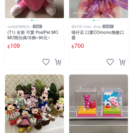
Judy好物商品~
喵仔店 miao_shop
700
3167
(T1) 全新 可愛 PostPet MO
喵仔店 口愛COmomo無敵口
MO熊玩偶/吊飾~90元~
愛
109
700
$
$