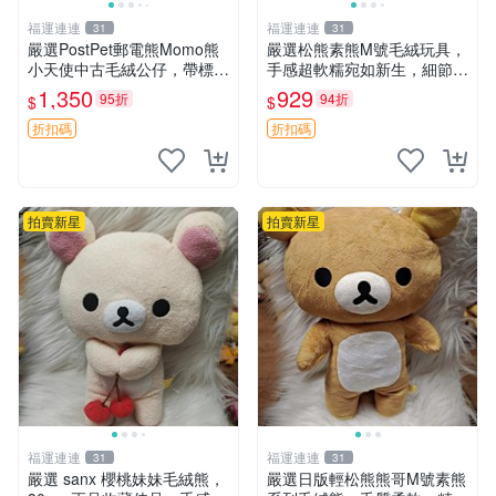
福運連連
福運連連
31
31
嚴選PostPet郵電熊Momo熊
嚴選松熊素熊M號毛絨玩具，
小天使中古毛絨公仔，帶標牌
手感超軟糯宛如新生，細節精
保存完好。絕版稀有少見收藏
緻完美無瑕，推薦送禮或珍
1,350
929
95折
94折
$
$
品，微瑕可接受，狀態如圖。
藏，中古狀態保養得宜。 松
所見即所得，毛絨精品嚴選推
熊 素熊 毛絨doll
折扣碼
折扣碼
薦。 中古收藏
拍賣新星
拍賣新星
福運連連
福運連連
31
31
嚴選 sanx 櫻桃妹妹毛絨熊，
嚴選日版輕松熊熊哥M號素熊