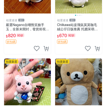
福運連連
福運連連
31
31
嚴選Nagano自嘲熊笑臉手
Chiikawa站姿飛鼠莫莫咖毛
玉，全新未開封，發貨前視頻
絨公仔日版推薦 托腮呆萌可
確認，海南 廣西 貴州 嚴選N
愛 15cm豆袋底部 當代嚴選
820
670
93折
92折
$
$
agano自嘲熊笑臉手玉，全新
毛絨玩具 公仔 莫莫卡 像人
未開封，發貨前視頻確認，四
折扣碼
折扣碼
川 重慶 內
拍賣新星
拍賣新星