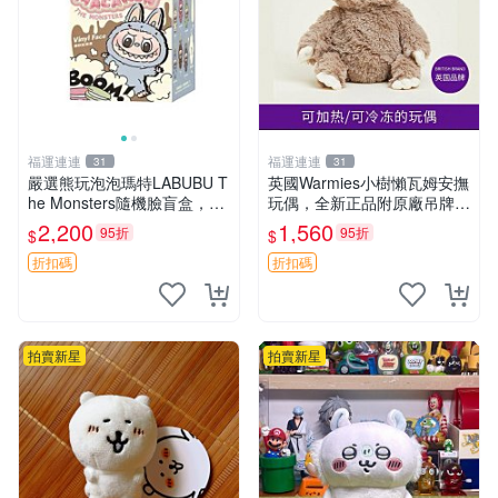
福運連連
福運連連
31
31
嚴選熊玩泡泡瑪特LABUBU T
英國Warmies小樹懶瓦姆安撫
he Monsters隨機臉盲盒，萌
玩偶，全新正品附原廠吊牌與
趣馬卡龍設計 芝麻豆豆 LAB
防塵袋，內藏薰衣草可加熱，
2,200
1,560
95折
95折
$
$
UBU LABUBU THE MONST
適合各個年齡層，冷暖兩用享
ERS 橙色豆
受抱抱樂趣，不容錯過嚴選好
折扣碼
折扣碼
物 溫暖 冷感
拍賣新星
拍賣新星