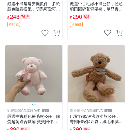
嚴選小熊扁扁安撫抓件，多款
嚴選中古毛絨小熊公仔，臉超
顏色隨意搭配，萌系可愛可改
萌田園碎花背帶褲，單只實拍
掛件 小熊安撫抓件 憶記 抓繩
展示 中古、毛絨玩具、玩偶
248
290
76折
8折
$
$
孩童掛件
折扣碼
折扣碼
影視動漫CD專輯DVD
影視動漫CD專輯DVD
57
57
嚴選中古粉色長毛熊公仔，臉
巴黎1985波浪紋小熊公仔，
蛋超萌適合哄睡 寶寶陪伴玩
臀部附粒狀豆袋，絨毛細膩臉
具 軟棉質 潔白淨 公仔玩偶
部可愛，中古嚴選推薦 小熊
390
290
85折
8折