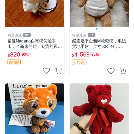
福運連連
福運連連
31
31
嚴選Nagano自嘲熊笑臉手
嚴選幾乎全新M款鬆熊，毛絨
玉，全新未開封，發貨前視頻
質地柔軟，尺寸30公分，做
確認，海南 廣西 貴州 嚴選N
工精緻可愛，適合收藏或贈送
820
1,569
93折
95折
$
$
agano自嘲熊笑臉手玉，全新
親友。中古使用痕跡，手感依
未開封，發貨前視頻確認，四
然優良。 鬆熊 嬰熊 毛玩偶
折扣碼
折扣碼
川 重慶 內