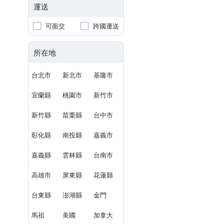
運送
可面交
跨國運送
所在地
台北市
新北市
基隆市
宜蘭縣
桃園市
新竹市
新竹縣
苗栗縣
台中市
彰化縣
南投縣
嘉義市
嘉義縣
雲林縣
台南市
高雄市
屏東縣
花蓮縣
台東縣
澎湖縣
金門
馬祖
美國
加拿大