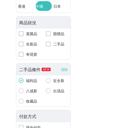
香港
中國
日本
商品狀況
直購品
競標品
全新品
二手品
有現貨
二手品條件
清除
NEW
福利品
近全新
八成新
出清品
收藏品
付款方式
現金付款