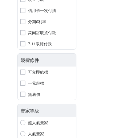
信用卡一次付清
分期0利率
萊爾富取貨付款
7-11取貨付款
競標條件
可立即結標
一元起標
無底價
賣家等級
超人氣賣家
人氣賣家