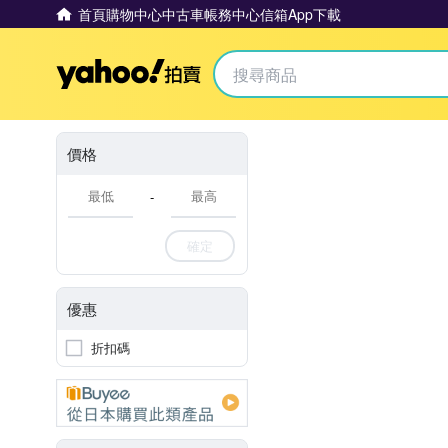
首頁
購物中心
中古車
帳務中心
信箱
App下載
Yahoo拍賣
價格
-
確定
優惠
折扣碼