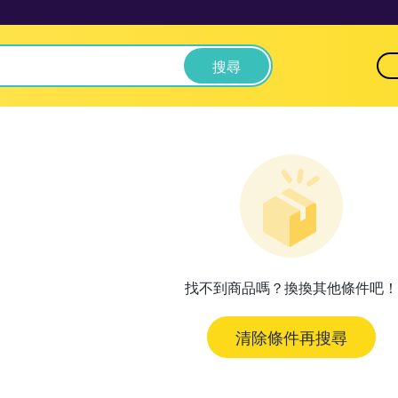
搜尋
找不到商品嗎？換換其他條件吧！
清除條件再搜尋