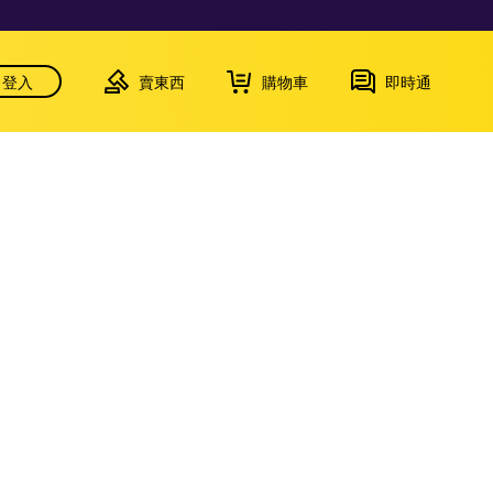
登入
賣東西
購物車
即時通