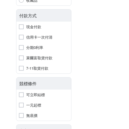
收藏品
付款方式
現金付款
信用卡一次付清
分期0利率
萊爾富取貨付款
7-11取貨付款
競標條件
可立即結標
一元起標
無底價