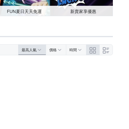
FUN夏日天天免運
新賣家享優惠
最高人氣
價格
時間