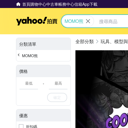
首頁
購物中心
中古車
帳務中心
信箱
App下載
Yahoo拍賣
MOMO熊
玩具、模型與
分類清單
MOMO熊
價格
-
確定
優惠
折扣碼