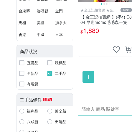
★金王記拍寶網 ★金王
台東縣
澎湖縣
金門
1638
記拍寶趣
【 金王記拍寶網 】(學4) C8
04 早期momo毛毛蟲一隻
馬祖
美國
加拿大
1,880
$
香港
中國
日本
商品狀況
直購品
競標品
全新品
二手品
1
有現貨
二手品條件
NEW
福利品
近全新
八成新
出清品