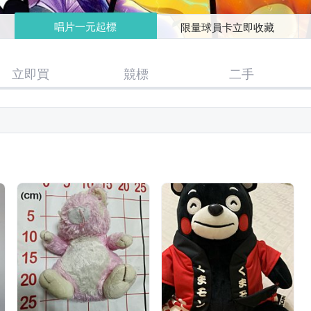
唱片一元起標
限量球員卡立即收藏
立即買
競標
二手