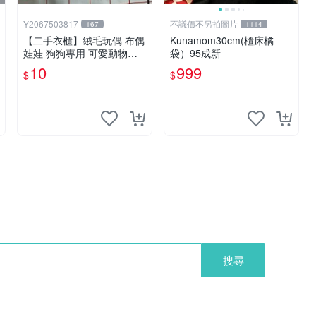
Y2067503817
不議價不另拍圖片
167
1114
【二手衣櫃】絨毛玩偶 布偶
Kunamom30cm(櫃床橘
娃娃 狗狗專用 可愛動物系
袋）95成新
列 耐咬耐磨玩具 玩偶 粉紅
10
999
$
$
熊寵物玩具 1120929
搜尋