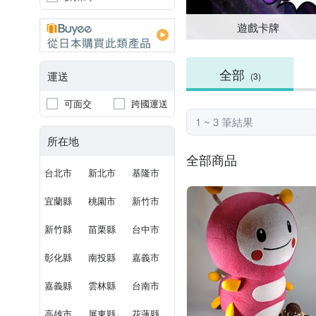
遊戲卡牌
全部
運送
(3)
可面交
跨國運送
1 ~ 3 筆結果
所在地
全部商品
台北市
新北市
基隆市
宜蘭縣
桃園市
新竹市
新竹縣
苗栗縣
台中市
彰化縣
南投縣
嘉義市
嘉義縣
雲林縣
台南市
高雄市
屏東縣
花蓮縣