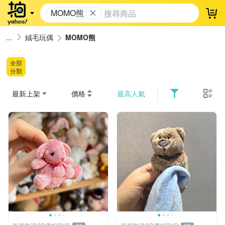
MOMO熊
登
絨毛玩偶
MOMO熊
全部
分類
最新上架
價格
最高人氣