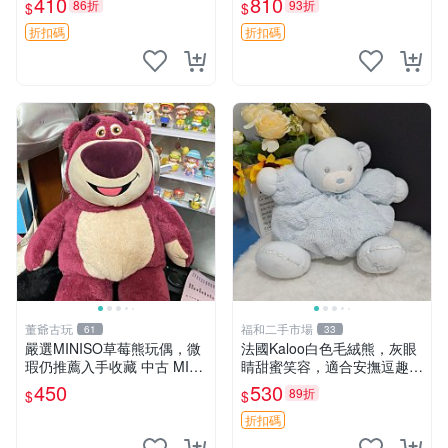
410
810
86折
93折
$
$
共賞。 麋鹿 豆袋 毛茸玩具
折扣碼
折扣碼
董爺古玩
福和二手市場
61
33
嚴選MINISO草莓熊玩偶，微
法國Kaloo白色毛絨熊，灰眼
瑕仍推薦入手收藏 中古 MINI
睛甜蜜笑容，適合安撫逗趣可
SO 草莓熊 玩具 收藏
愛，柔軟面料手感佳。14 白
450
530
89折
$
$
色安撫熊 毛絨玩具 寶寶逗樂
具
折扣碼