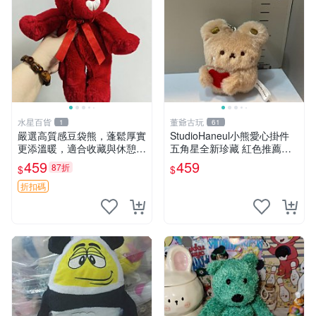
水星百貨
董爺古玩
1
61
嚴選高質感豆袋熊，蓬鬆厚實
StudioHaneul小熊愛心掛件
更添溫暖，適合收藏與休憩。
五角星全新珍藏 紅色推薦收
前胸填充飽滿，背部亦具優雅
藏 玩具掛飾 掛件 新品
459
459
87折
$
$
設計。 豆袋熊 保暖 溫柔 蓬
松
折扣碼