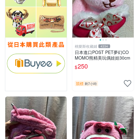
桃樂斯收藏鋪
4334
日本進口POST PET夢幻CO
MOMO熊精美玩偶娃娃30cm
250
$
競標
剩7小時