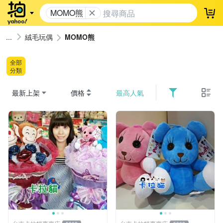
MOMO熊
登
絨毛玩偶
MOMO熊
全部
分類
最新上架
價格
最高人氣