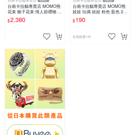
台南卡拉貓專賣店
台南卡拉貓專賣店
5902
5902
台南卡拉貓專賣店 MOMO熊
台南卡拉貓專賣店 MOMO熊
花束 猴子花束 情人節禮物 二
娃娃 玩偶 娃娃 粉色 藍色 2色
選一 可繡字 可今天寄明天到
分售
2,380
190
$
$
近期銷量1件