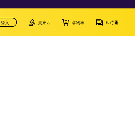
登入
賣東西
購物車
即時通