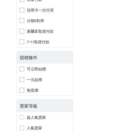
信用卡一次付清
分期0利率
萊爾富取貨付款
7-11取貨付款
競標條件
可立即結標
一元起標
無底價
賣家等級
超人氣賣家
人氣賣家